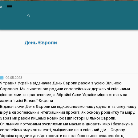
День Європи
09.05.2023
9 травня Україна відзначає День Європи разом з усією Вільною
Європою. Ми є частиною родини європейських держав зі спільними
цінностями та прагненнями, а Збройні Сили України міцно стоять на
захисті всієї Вільної Європи.
Відзначаючи День Європи ми підкреслюємо нашу єдність та силу, нашу
віру в європейський інтеграційний проєкт, як основу розвитку та миру.
Зараз ми разом пишемо новий розділ історії Вільної Європи.
Спільними потужними зусиллями ми маємо відновити мир і безпеку на
європейському континенті, зміцнивши наш спільний дім – Європу.
Україна продовжує відстоювати на полі бою свою незалежність,