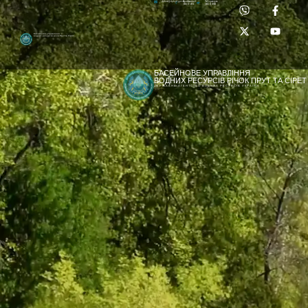
Приймальня:
Лабораторія:
dpbuvr@dpbuvr.gov.ua
(0372) 51-14-56
(0372) 53-92-00
Басейнове управління
водних ресурсів річок Прут та Сірет
БАСЕЙНОВЕ УПРАВЛІННЯ
ВОДНИХ РЕСУРСІВ РІЧОК ПРУТ ТА СІРЕТ
ДЕРЖАВНЕ АГЕНТСТВО ВОДНИХ РЕСУРСІВ УКРАЇНИ
[newyear_garland]