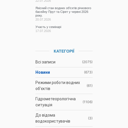
22.07.2026
Якісний стан водних об’єктів річкового
басейну Прут та Сірет у червні 2026
року.
20.07.2026
Участь у семінарі
17.07.2026
КАТЕГОРІЇ
Всі записи
(2075)
Новини
(673)
Режими роботи водних
(61)
об’єктів
Гідрометеорологічна
(1106)
ситуація
До відома
(3)
водокористувачів