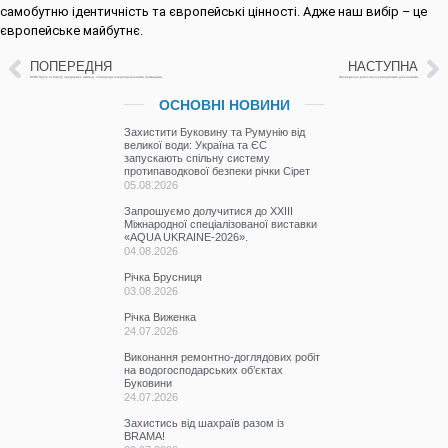
самобутню ідентичність та європейські цінності. Адже наш вибір – це
європейське майбутнє.
ПОПЕРЕДНЯ
НАСТУПНА
БУВР Пруту та Сірету продовжує активну співпрацю із територіальними громадами
Проведення робіт експлуатаційними дільницями
ОСНОВНІ НОВИНИ
Захистити Буковину та Румунію від
великої води: Україна та ЄС
запускають спільну систему
протипаводкової безпеки річки Сірет
05.08.2026
Запрошуємо долучитися до ХХІІІ
Міжнародної спеціалізованої виставки
«AQUA UKRAINE-2026».
04.08.2026
Річка Брусниця
03.08.2026
Річка Виженка
24.07.2026
Виконання ремонтно-доглядових робіт
на водогосподарських об’єктах
Буковини
24.07.2026
Захистись від шахраїв разом із
BRAMA!