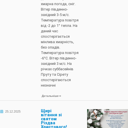
хмарна погода, сніг.
Вітер південно-
західний 3-5 м/с.
Температура повітря
від -2 до 1° тепла. На
даний час
спостерігається
мінлива хмарність,
без опадів.
Температура повітря
-6°С. Вітер південно-
західний 3 м/с. На
річках суббасейнів
Пруту та Сірету
спостерігаються
незначні
Детальніше
Щирі
25.12.2025
вітання зі
святом
Різдва
Христового!