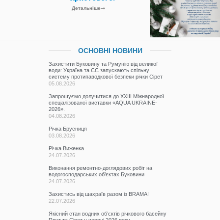
Детальніше
ОСНОВНІ НОВИНИ
Захистити Буковину та Румунію від великої
води: Україна та ЄС запускають спільну
систему протипаводкової безпеки річки Сірет
05.08.2026
Запрошуємо долучитися до ХХІІІ Міжнародної
спеціалізованої виставки «AQUA UKRAINE-
2026».
04.08.2026
Річка Брусниця
03.08.2026
Річка Виженка
24.07.2026
Виконання ремонтно-доглядових робіт на
водогосподарських об’єктах Буковини
24.07.2026
Захистись від шахраїв разом із BRAMA!
22.07.2026
Якісний стан водних об’єктів річкового басейну
Прут та Сірет у червні 2026 року.