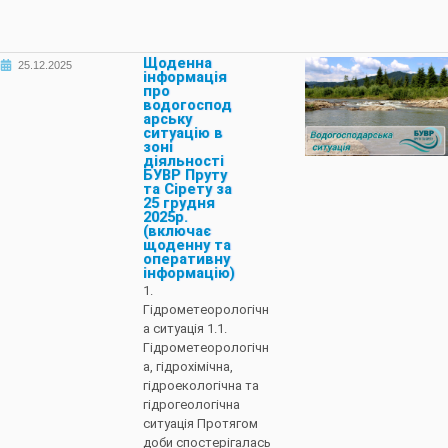
Щоденна
25.12.2025
інформація
про
водогоспод
арську
ситуацію в
зоні
діяльності
БУВР Пруту
та Сірету за
25 грудня
2025р.
(включає
щоденну та
оперативну
інформацію)
1.
Гідрометеорологічн
а ситуація 1.1.
Гідрометеорологічн
а, гідрохімічна,
гідроекологічна та
гідрогеологічна
ситуація Протягом
доби спостерігалась