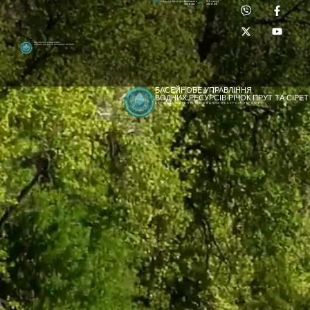
Приймальня:
Лабораторія:
dpbuvr@dpbuvr.gov.ua
(0372) 51-14-56
(0372) 53-92-00
Басейнове управління
водних ресурсів річок Прут та Сірет
БАСЕЙНОВЕ УПРАВЛІННЯ
ВОДНИХ РЕСУРСІВ РІЧОК ПРУТ ТА СІРЕТ
ДЕРЖАВНЕ АГЕНТСТВО ВОДНИХ РЕСУРСІВ УКРАЇНИ
[newyear_garland]