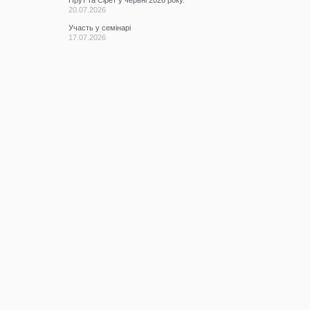
20.07.2026
Участь у семінарі
17.07.2026
КАТЕГОРІЇ
Всі записи
(2076)
Новини
(673)
Режими роботи водних об’єктів
(61)
Гідрометеорологічна ситуація
(1107)
До відома водокористувачів
(3)
Протоколи засідань Басейнової
(9)
ради
Оголошення
(35)