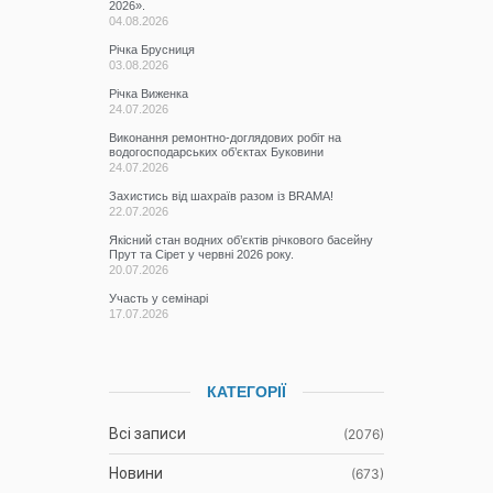
2026».
04.08.2026
Річка Брусниця
03.08.2026
Річка Виженка
24.07.2026
Виконання ремонтно-доглядових робіт на
водогосподарських об’єктах Буковини
24.07.2026
Захистись від шахраїв разом із BRAMA!
22.07.2026
Якісний стан водних об’єктів річкового басейну
Прут та Сірет у червні 2026 року.
20.07.2026
Участь у семінарі
17.07.2026
КАТЕГОРІЇ
Всі записи
(2076)
Новини
(673)