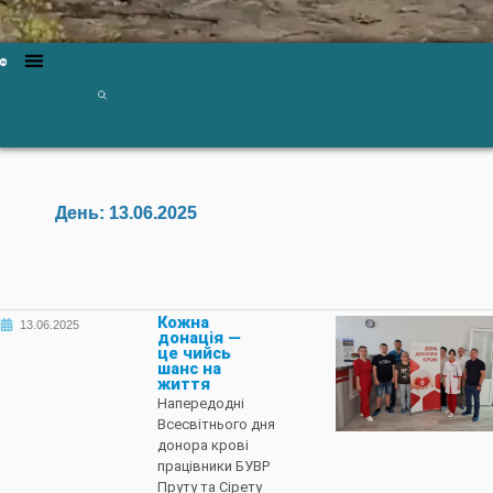
День:
13.06.2025
Кожна
13.06.2025
донація —
це чийсь
шанс на
життя
Напередодні
Всесвітнього дня
донора крові
працівники БУВР
Пруту та Сірету