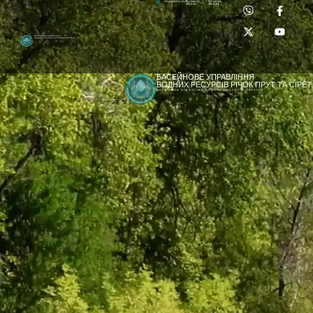
Приймальня:
Лабораторія:
dpbuvr@dpbuvr.gov.ua
(0372) 51-14-56
(0372) 53-92-00
Басейнове управління
водних ресурсів річок Прут та Сірет
БАСЕЙНОВЕ УПРАВЛІННЯ
ВОДНИХ РЕСУРСІВ РІЧОК ПРУТ ТА СІРЕТ
ДЕРЖАВНЕ АГЕНТСТВО ВОДНИХ РЕСУРСІВ УКРАЇНИ
[newyear_garland]