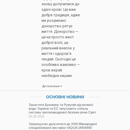
знову долучилися до
здачі крові. Це вже
добра традиція, адже
ми розуміємо:
донорство рятує
життя. Донорство —
це не просто жест
доброї волі, це
реальний внесок у
життя і здоров’я
людей. Сьогодні це
особливо важливо —
кров вкрай
необхідна нашим
Детальніше
ОСНОВНІ НОВИНИ
Захистити Буковину та Румунію від великої
води: Україна та ЄС запускають спільну
систему протипаводкової безпеки річки Сірет
05.08.2026
Запрошуємо долучитися до ХХІІІ Міжнародної
спеціалізованої виставки «AQUA UKRAINE-