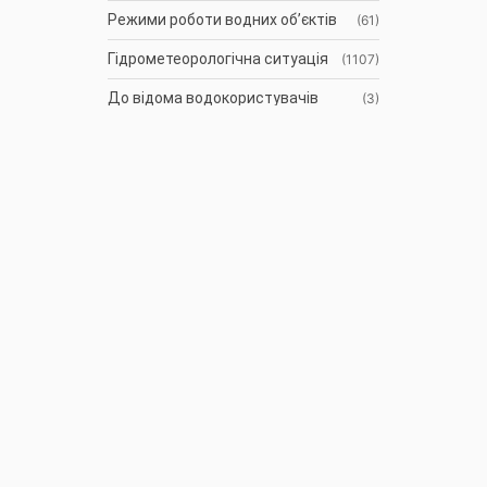
Режими роботи водних об’єктів
(61)
Гідрометеорологічна ситуація
(1107)
До відома водокористувачів
(3)
Протоколи засідань Басейнової
(9)
ради
Оголошення
(35)
АРХІВ
Наші контакти
Режим
Про
роботи
управління
Власність