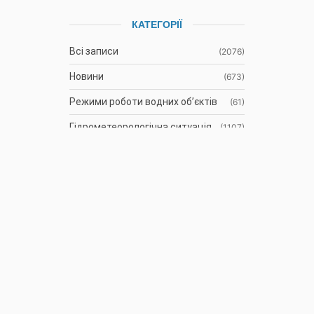
КАТЕГОРІЇ
Всі записи
(2076)
Новини
(673)
Режими роботи водних об’єктів
(61)
Гідрометеорологічна ситуація
(1107)
До відома водокористувачів
(3)
Протоколи засідань Басейнової
(9)
ради
Оголошення
(35)
АРХІВ