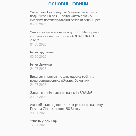
ОСНОВНІ НОВИНИ
Захистити Буковину та Румунію від великої
води: Україна та ЄС запускають спільну
систему протипаводкової безпеки річки Сірет
05.08.2026
Запрошуємо долучитися до ХХІІІ Міжнародної
спеціалізованої виставки «AQUA UKRAINE-
2026».
04.08.2026
Річка Брусниця
03.08.2026
Річка Виженка
24.07.2026
Виконання ремонтно-доглядових робіт на
водогосподарських об’єктах Буковини
24.07.2026
Захистись від шахраїв разом із BRAMA!
22.07.2026
Якісний стан водних об’єктів річкового басейну
Прут та Сірет у червні 2026 року.
20.07.2026
Участь у семінарі
17.07.2026