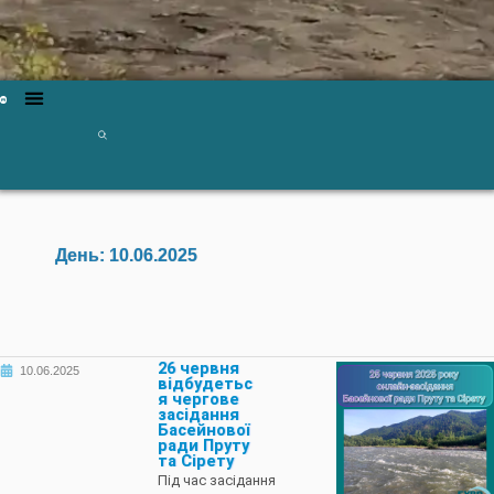
День:
10.06.2025
26 червня
10.06.2025
відбудетьс
я чергове
засідання
Басейнової
ради Пруту
та Сірету
Під час засідання