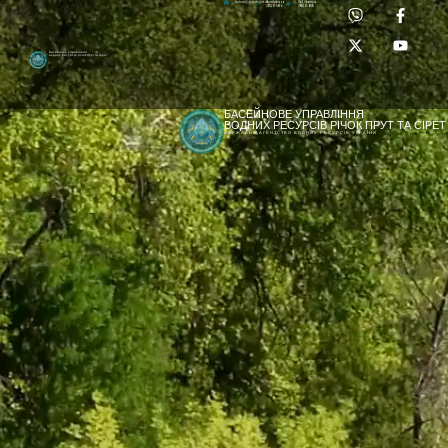
Приймальня:
Лабораторія:
dpbuvr@dpbuvr.gov.ua
(0372) 51-14-56
(0372) 53-92-00
Басейнове управління
водних ресурсів річок Прут та Сірет
БАСЕЙНОВЕ УПРАВЛІННЯ
ВОДНИХ РЕСУРСІВ РІЧОК ПРУТ ТА СІРЕТ
ДЕРЖАВНЕ АГЕНТСТВО ВОДНИХ РЕСУРСІВ УКРАЇНИ
[newyear_garland]