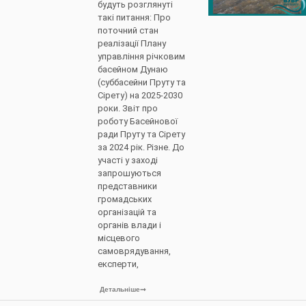
будуть розглянуті
такі питання: Про
поточний стан
реалізації Плану
управління річковим
басейном Дунаю
(суббасейни Пруту та
Сірету) на 2025-2030
роки. Звіт про
роботу Басейнової
ради Пруту та Сірету
за 2024 рік. Різне. До
участі у заході
запрошуються
представники
громадських
організацій та
органів влади і
місцевого
самоврядування,
експерти,
Детальніше