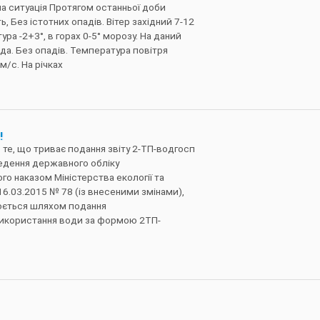
чна ситуація Протягом останньої доби
, Без істотних опадів. Вітер західний 7-12
ра -2+3°, в горах 0-5° морозу. На даний
да. Без опадів. Температура повітря
м/с. На річках
!
о те, що триває подання звіту 2-ТП-водгосп
ведення державного обліку
о наказом Міністерства екології та
16.03.2015 № 78 (із внесеними змінами),
юється шляхом подання
використання води за формою 2ТП-