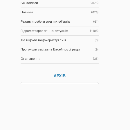
Всі записи
(2075)
Новини
(673)
Режими роботи водних об’єктів
(61)
Гідрометеорологічна ситуація
(1106)
До відома водокористувачів
(3)
Протоколи засідань Басейнової ради
(9)
Оголошення
(35)
АРХІВ