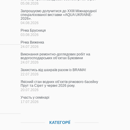
05.08.2026
Запрошуємо долучитися до ХХІІІ Міжнародної
спеціалізованої виставки «AQUA UKRAINE-
2026».
04.08.2026
Річка Брусниця
03.08.2026
Річка Виженка
24.07.2026
Виконання ремонтно-доглядових робіт на
водогосподарських об’єктах Буковини
24.07.2026
Захистись від шахраїв разом із BRAMA!
22.07.2026
Якісний стан водних об’єктів річкового басейну
Прут та Сірет у червні 2026 року.
20.07.2026
Участь у семінарі
17.07.2026
КАТЕГОРІЇ