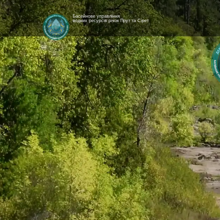
Басейнове управління
водних ресурсів річок Прут та Сірет
[newyear_garland]