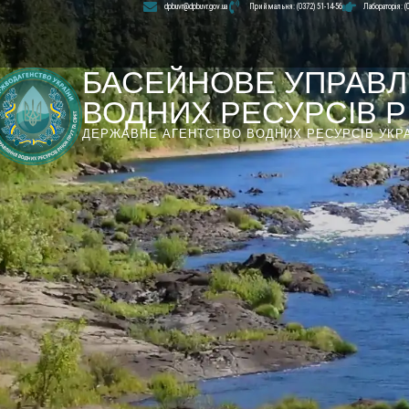
dpbuvr@dpbuvr.gov.ua
Приймальня: (0372) 51-14-56
Лабораторія: (
БАСЕЙНОВЕ УПРАВЛ
ВОДНИХ РЕСУРСІВ РІ
ДЕРЖАВНЕ АГЕНТСТВО ВОДНИХ РЕСУРСІВ УКР