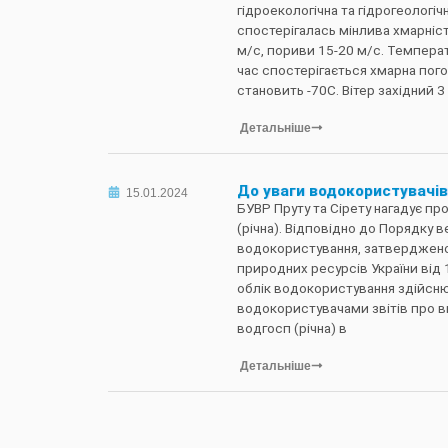
гідроекологічна та гідрогеологі
спостерігалась мінлива хмарність
м/с, пориви 15-20 м/с. Температу
час спостерігається хмарна пого
становить -70С. Вітер західний 3 
Детальніше
До уваги водокористувачів
15.01.2024
БУВР Пруту та Сірету нагадує пр
(річна). Відповідно до Порядку 
водокористування, затвердженог
природних ресурсів України від 
облік водокористування здійсн
водокористувачами звітів про 
водгосп (річна) в
Детальніше