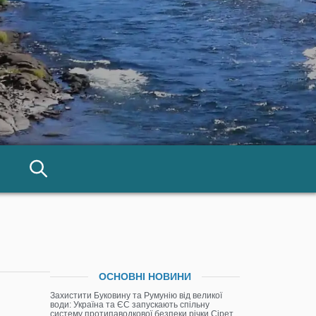
ОСНОВНІ НОВИНИ
Захистити Буковину та Румунію від великої
води: Україна та ЄС запускають спільну
систему протипаводкової безпеки річки Сірет