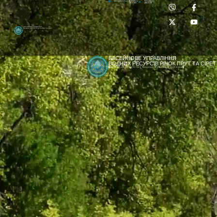
Приймальня:
Лабораторія:
dpbuvr@dpbuvr.gov.ua
(0372) 51-14-56
(0372) 53-92-00
Басейнове управління
водних ресурсів річок Прут та Сірет
БАСЕЙНОВЕ УПРАВЛІННЯ
ВОДНИХ РЕСУРСІВ РІЧОК ПРУТ ТА СІРЕТ
ДЕРЖАВНЕ АГЕНТСТВО ВОДНИХ РЕСУРСІВ УКРАЇНИ
[newyear_garland]