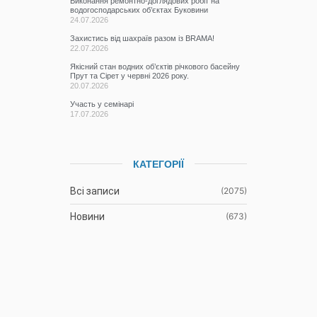
Виконання ремонтно-доглядових робіт на
водогосподарських об’єктах Буковини
24.07.2026
Захистись від шахраїв разом із BRAMA!
22.07.2026
Якісний стан водних об’єктів річкового басейну
Прут та Сірет у червні 2026 року.
20.07.2026
Участь у семінарі
17.07.2026
КАТЕГОРІЇ
Всі записи
(2075)
Новини
(673)
Режими роботи водних об’єктів
(61)
Гідрометеорологічна ситуація
(1106)
До відома водокористувачів
(3)