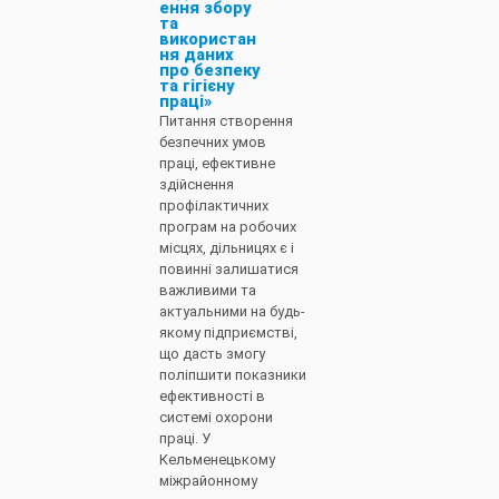
ення збору
та
використан
ня даних
про безпеку
та гігієну
праці»
Питання створення
безпечних умов
праці, ефективне
здійснення
профілактичних
програм на робочих
місцях, дільницях є і
повинні залишатися
важливими та
актуальними на будь-
якому підприємстві,
що дасть змогу
поліпшити показники
ефективності в
системі охорони
праці. У
Кельменецькому
міжрайонному