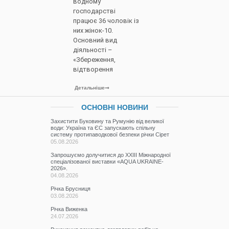
водному
господарстві
працює 36 чоловік із
них жінок-10.
Основний вид
діяльності –
«Збереження,
відтворення
Детальніше
ОСНОВНІ НОВИНИ
Захистити Буковину та Румунію від великої
води: Україна та ЄС запускають спільну
систему протипаводкової безпеки річки Сірет
05.08.2026
Запрошуємо долучитися до ХХІІІ Міжнародної
спеціалізованої виставки «AQUA UKRAINE-
2026».
04.08.2026
Річка Брусниця
03.08.2026
Річка Виженка
24.07.2026