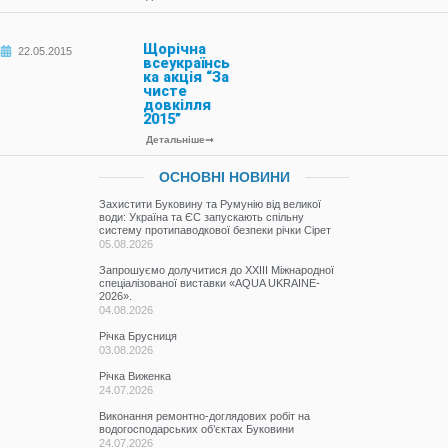
Щорічна
22.05.2015
всеукраїнсь
ка акція “За
чисте
довкілля
2015”
Детальніше
ОСНОВНІ НОВИНИ
Захистити Буковину та Румунію від великої
води: Україна та ЄС запускають спільну
систему протипаводкової безпеки річки Сірет
05.08.2026
Запрошуємо долучитися до ХХІІІ Міжнародної
спеціалізованої виставки «AQUA UKRAINE-
2026».
04.08.2026
Річка Брусниця
03.08.2026
Річка Виженка
24.07.2026
Виконання ремонтно-доглядових робіт на
водогосподарських об’єктах Буковини
24.07.2026