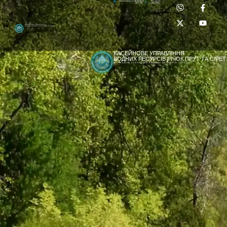
Приймальня:
Лабораторія:
dpbuvr@dpbuvr.gov.ua
(0372) 51-14-56
(0372) 53-92-00
Басейнове управління
водних ресурсів річок Прут та Сірет
БАСЕЙНОВЕ УПРАВЛІННЯ
ВОДНИХ РЕСУРСІВ РІЧОК ПРУТ ТА СІРЕТ
ДЕРЖАВНЕ АГЕНТСТВО ВОДНИХ РЕСУРСІВ УКРАЇНИ
[newyear_garland]