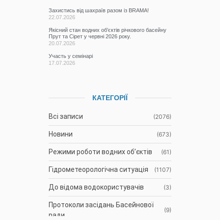
Захистись від шахраїв разом із BRAMA!
22.07.2026
Якісний стан водних об’єктів річкового басейну
Прут та Сірет у червні 2026 року.
20.07.2026
Участь у семінарі
17.07.2026
КАТЕГОРІЇ
Всі записи
(2076)
Новини
(673)
Режими роботи водних об’єктів
(61)
Гідрометеорологічна ситуація
(1107)
До відома водокористувачів
(3)
Протоколи засідань Басейнової
(9)
ради