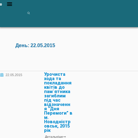
День:
22.05.2015
Урочиста
22.05.2015
хода та
покладання
квітів до
пам`ятника
загиблим
під час
відзначенн
я “Дня
Перемоги” в
м.
Новодністр
овськ, 2015
рік
Детальніше