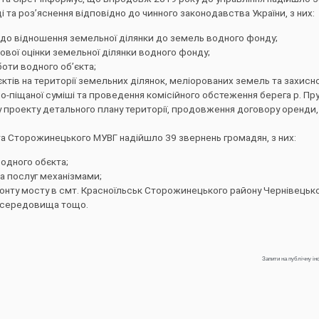
ді та роз’яснення відповідно до чинного законодавства України, з них:
одо відношення земельної ділянки до земель водного фонду;
вої оцінки земельної ділянки водного фонду;
оти водного об’єкта;
ктів на території земельних ділянок, меліорованих земель та захисно
о-піщаної суміші та проведення комісійного обстеження берега р. Пру
у проекту детального плану території, продовження договору оренди,
 Сторожинецького МУВГ надійшло 39 звернень громадян, з них:
одного обєкта;
а послуг механізмами;
онту мосту в смт. Красноїльськ Сторожинецького району Чернівецької
о середовища тощо.
Запити на публічну ін