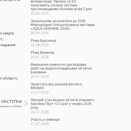
великої води: Україна та ЄС
запускають спільну систему
протипаводкової безпеки річки Сірет
05.08.2026
Запрошуємо долучитися до ХХІІІ
Міжнародної спеціалізованої виставки
«AQUA UKRAINE-2026».
ї смуги;
04.08.2026
т;
Річка Брусниця
 надання
03.08.2026
Річка Виженка
24.07.2026
Виконання ремонтно-доглядових
робіт на водогосподарських об’єктах
Буковини
24.07.2026
 області;
Захистись від шахраїв разом із
BRAMA!
22.07.2026
Якісний стан водних об’єктів річкового
НАСТУПНА
басейну Прут та Сірет у червні 2026
формацію за 2019 рік
року.
20.07.2026
Участь у семінарі
17.07.2026