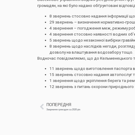
громадян, на які було надано обґрунтовані відпові
8 звернень стосовно надання інформації щ
29 звернень – визначення нормативно-грошо
4 звернення – погодження меж, режиму роб
4 звернення стосовно наявності водних об’є
5 звернень щодо незаконної вибірки гравійн
8 звернень щодо наслідків негоди, розгляд
дозволу на влаштування водозабору тощо.
Водночас повідомляємо, що до Кельменецького та
11 звернень щодо виготовлення паспорта в
15 звернень стосовно надання автопослуг т
1 звернення щодо укріплення берега та рем
12 звернень з питань охорони природньог
ПОПЕРЕДНЯ
Звернення громадян за 2020 рік