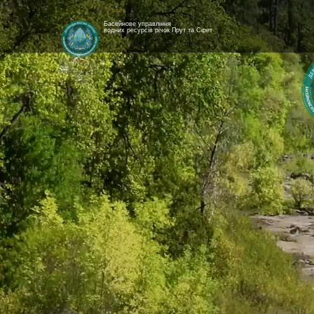
Басейнове управління
водних ресурсів річок Прут та Сірет
[newyear_garland]