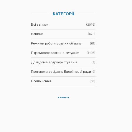
КАТЕГОРІЇ
Всі записи
(2076)
Новини
(673)
Режими роботи водних об’єктів
(61)
Гідрометеорологічна ситуація
(1107)
До відома водокористувачів
(3)
Протоколи засідань Басейнової ради
(9)
Оголошення
(35)
АРХІВ