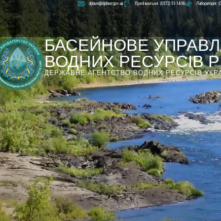
dpbuvr@dpbuvr.gov.ua
Приймальня: (0372) 51-14-56
Лабораторія: (
БАСЕЙНОВЕ УПРАВЛ
ВОДНИХ РЕСУРСІВ РІ
ДЕРЖАВНЕ АГЕНТСТВО ВОДНИХ РЕСУРСІВ УКР