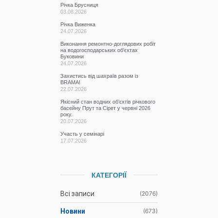
Річка Брусниця
03.08.2026
Річка Виженка
24.07.2026
Виконання ремонтно-доглядових робіт
на водогосподарських об’єктах
Буковини
24.07.2026
Захистись від шахраїв разом із
BRAMA!
22.07.2026
Якісний стан водних об’єктів річкового
басейну Прут та Сірет у червні 2026
року.
20.07.2026
Участь у семінарі
17.07.2026
КАТЕГОРІЇ
Всі записи
(2076)
Новини
(673)