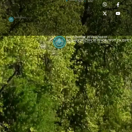
Приймальня:
Лабораторія:
dpbuvr@dpbuvr.gov.ua
(0372) 51-14-56
(0372) 53-92-00
Басейнове управління
водних ресурсів річок Прут та Сірет
БАСЕЙНОВЕ УПРАВЛІННЯ
ВОДНИХ РЕСУРСІВ РІЧОК ПРУТ ТА СІРЕТ
ДЕРЖАВНЕ АГЕНТСТВО ВОДНИХ РЕСУРСІВ УКРАЇНИ
[newyear_garland]