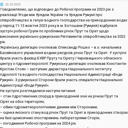
16.10.2023
П
овідомляємо, що відповідно до Робочої програми на 2023 рік з
реалізації Угоди між Урядом України та Урядом Румунії про
співробітництво в галузі водного господарства на прикордонних водах
у період 11-13 жовтня 2023 року в м. Ботошани (Румунія) відбулася
зустріч робочої Групи по проблемах річок Прут та Сірет щодо
виконання українсько-румунських Регламентів співробітництва за 2022
рік.
Українську делегацію очолював Олександр Рошко – в.о. начальника
Басейнового управління водних ресурсів річок Прут та Сірет. У зустрічі
брали участь фахівці БУВР Пруту та Сірету і Чернівецького обласного
центру з гідрометеорології. Румунську делегацію очолював Константін-
Крістіан Стоян – заступник директора Національного інституту
гідрології та водного господарства Національної Адміністрації «Води
Румунії». З румунської Сторони брали участь спеціалісти Національної
Адміністрації «Води Румунії».
На зустрічі розглядалися наступні питання:
– стан гідротехнічних споруд в прикордонній зоні на річках Прут та
Сірет на обох територіях;
– обмін гідрометеорологічними даними між Сторонами;
– оцінка якісного стану вод річок Прут та Сірет в прикордонних створах
на базі щомісячних спостережень лабораторіями Сторін;
– погодження Робочої програми на 2024 рік.