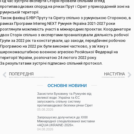
Під час зустрічі експерти Сторін провели спільний огляд
протипаводкових споруд на річках Прут і Сірет у прикордонній зоні на
румунській території.
Також фахівці БУВР Пруту та Сірету спільно з румунською Стороною, в
рамках Програми Interreg NЕXT Румунія-Україна 2021-2027 роки
розглянули можливість участі в міжнародних проєктах. Координатори
двох Сторін спільно з експертами проаналізували діяльність робочої
Групи за 2022 рік та констатували, що заходи, передбачені робочою
Програмою на 2022 рік були виконані частково, у зв’язку з
широкомасштабною воєнною агресією Російської Федерації на
території України, розпочатою 24 лютого 2022 року.
За результатами зустрічі підписано спільний протокол.
ПОПЕРЕДНЯ
НАСТУПНА
Щоденна інформація про водогосподарську ситуацію в зоні діяльності БУВР Пруту та Сірету за 16 жовтня 2023 р.
ХХ Міжнародний водний форум «AQUA UKRAINE»
ОСНОВНІ НОВИНИ
Захистити Буковину та Румунію від
великої води: Україна та ЄС
запускають спільну систему
протипаводкової безпеки річки Сірет
05.08.2026
Запрошуємо долучитися до ХХІІІ
Міжнародної спеціалізованої виставки
«AQUA UKRAINE-2026».
04.08.2026