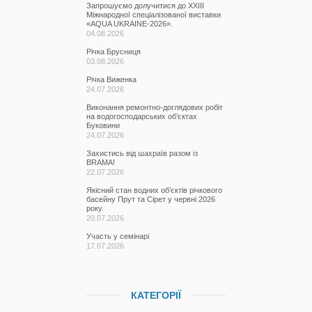
Запрошуємо долучитися до ХХІІІ
Міжнародної спеціалізованої виставки
«AQUA UKRAINE-2026».
04.08.2026
Річка Брусниця
03.08.2026
Річка Виженка
24.07.2026
Виконання ремонтно-доглядових робіт
на водогосподарських об’єктах
Буковини
24.07.2026
Захистись від шахраїв разом із
BRAMA!
22.07.2026
Якісний стан водних об’єктів річкового
басейну Прут та Сірет у червні 2026
року.
20.07.2026
Участь у семінарі
17.07.2026
КАТЕГОРІЇ