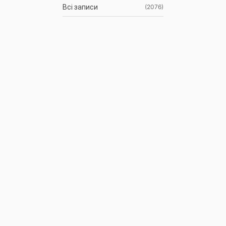
Всі записи
(2076)
Новини
(673)
Режими роботи водних
(61)
об’єктів
Гідрометеорологічна
(1107)
ситуація
До відома
(3)
водокористувачів
Протоколи засідань
(9)
Басейнової ради
Оголошення
(35)
АРХІВ