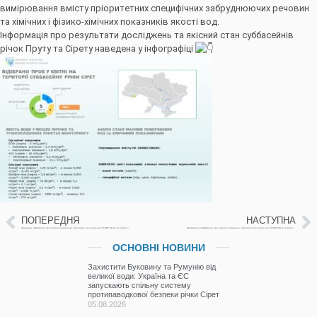
вимірювання вмісту пріоритетних специфічних забруднюючих речовин
та хімічних і фізико-хімічних показників якості вод.
Інформація про результати досліджень та якісний стан суббасейнів
річок Пруту та Сірету наведена у інфографіці
ПОПЕРЕДНЯ
НАСТУПНА
Щоденна інформація про водогосподарську ситуацію в зоні діяльності БУВР Пруту та Сірету за 25 травня 2026 р. (включає щоденну та оперативну інформацію)
Щотижнева інформація про водогосподарську ситуацію в зоні діяльності БУВР Пруту та Сірету з 19 по 26 травня 2026 р. (включає щоденну та оперативну інформацію)
ОСНОВНІ НОВИНИ
Захистити Буковину та Румунію від
великої води: Україна та ЄС
запускають спільну систему
протипаводкової безпеки річки Сірет
05.08.2026