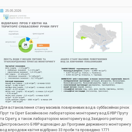
25.05.2026
Для встановлення стану масивів поверхневих вод в суббасейнах річок
Прут та Сірет Басейновою лабораторією моніторингу вод БУВР Пруту
та Сірету, а також лабораторією моніторингу вод Західного регіону
Дністровського БУВР відповідно до Програми державного моніторингу
вод впродовж квітня відібрано 33 проби та проведено 1771