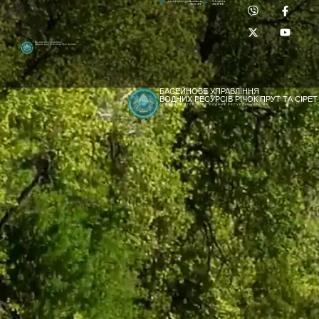
Приймальня:
Лабораторія:
dpbuvr@dpbuvr.gov.ua
(0372) 51-14-56
(0372) 53-92-00
Басейнове управління
водних ресурсів річок Прут та Сірет
БАСЕЙНОВЕ УПРАВЛІННЯ
ВОДНИХ РЕСУРСІВ РІЧОК ПРУТ ТА СІРЕТ
ДЕРЖАВНЕ АГЕНТСТВО ВОДНИХ РЕСУРСІВ УКРАЇНИ
[newyear_garland]