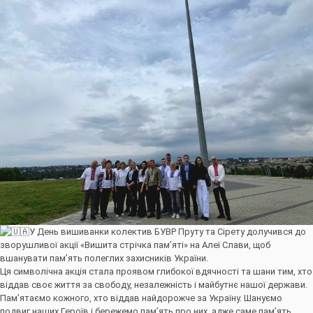
У День вишиванки колектив БУВР Пруту та Сірету долучився до
зворушливої акції «Вишита стрічка пам’яті» на Алеї Слави, щоб
вшанувати пам’ять полеглих захисників України.
Ця символічна акція стала проявом глибокої вдячності та шани тим, хто
віддав своє життя за свободу, незалежність і майбутнє нашої держави.
Пам’ятаємо кожного, хто віддав найдорожче за Україну. Шануємо
подвиг наших Героїв і бережемо пам’ять про них, адже саме пам’ять