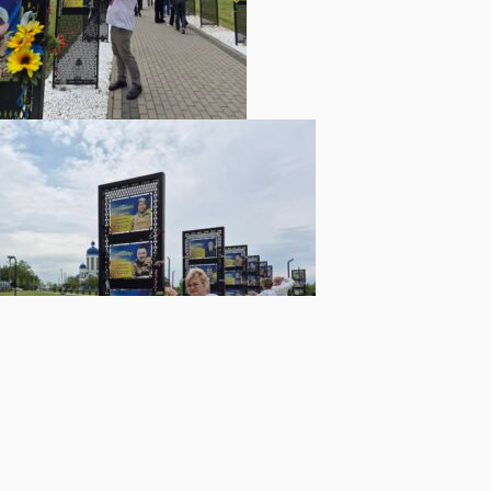
ПОПЕРЕДНЯ
НАСТУПНА
Щоденна інформація про водогосподарську ситуацію в зоні діяльності БУВР Пруту та Сірету за 21 травня 2026 р. (включає щоденну та оперативну інформацію)
Наагодження партнерських відносин та міжнародної співпраці