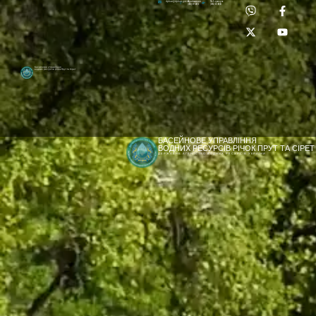
Приймальня:
Лабораторія:
dpbuvr@dpbuvr.gov.ua
(0372) 51-14-56
(0372) 53-92-00
Басейнове управління
водних ресурсів річок Прут та Сірет
БАСЕЙНОВЕ УПРАВЛІННЯ
ВОДНИХ РЕСУРСІВ РІЧОК ПРУТ ТА СІРЕТ
ДЕРЖАВНЕ АГЕНТСТВО ВОДНИХ РЕСУРСІВ УКРАЇНИ
[newyear_garland]