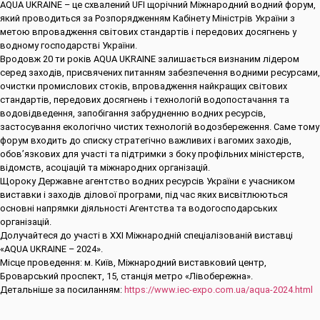
AQUA UKRAINE – це схвалений UFI щорічний Міжнародний водний форум,
який проводиться за Розпорядженням Кабінету Міністрів України з
метою впровадження світових стандартів і передових досягнень у
водному господарстві України.
Вродовж 20 ти років AQUA UKRAINE залишається визнаним лідером
серед заходів, присвячених питанням забезпечення водними ресурсами,
очистки промислових стоків, впровадження найкращих світових
стандартів, передових досягнень і технологій водопостачання та
водовідведення, запобігання забрудненню водних ресурсів,
застосування екологічно чистих технологій водозбереження. Саме тому
форум входить до списку стратегічно важливих і вагомих заходів,
обов’язкових для участі та підтримки з боку профільних міністерств,
відомств, асоціацій та міжнародних організацій.
Щороку Державне агентство водних ресурсів України є учасником
виставки і заходів ділової програми, під час яких висвітлюються
основні напрямки діяльності Агентства та водогосподарських
організацій.
Долучайтеся до участі в XХІ Міжнародній спеціалізованій виставці
«AQUA UKRAINE – 2024».
Місце проведення: м. Київ, Міжнародний виставковий центр,
Броварський проспект, 15, станція метро «Лівобережна».
Детальніше за посиланням:
https://www.iec-expo.com.ua/aqua-2024.html