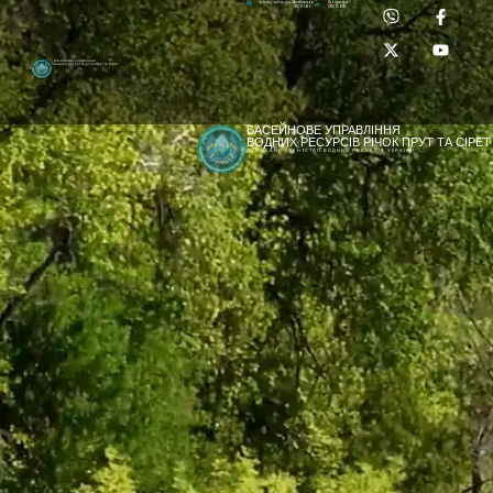
Приймальня:
Лабораторія:
dpbuvr@dpbuvr.gov.ua
(0372) 51-14-56
(0372) 53-92-00
Басейнове управління
водних ресурсів річок Прут та Сірет
БАСЕЙНОВЕ УПРАВЛІННЯ
ВОДНИХ РЕСУРСІВ РІЧОК ПРУТ ТА СІРЕТ
ДЕРЖАВНЕ АГЕНТСТВО ВОДНИХ РЕСУРСІВ УКРАЇНИ
[newyear_garland]