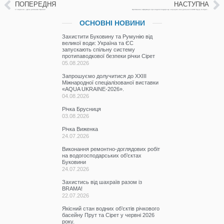
ПОПЕРЕДНЯ
НАСТУПНА
17 вересня – День рятівника України!
Щотижнева інформація про водогосподарську ситуацію в зоні діяльності БУВР Пруту та Сірету з 10 по 17 вересня 2024р.
ОСНОВНІ НОВИНИ
Захистити Буковину та Румунію від
великої води: Україна та ЄС
запускають спільну систему
протипаводкової безпеки річки Сірет
05.08.2026
Запрошуємо долучитися до ХХІІІ
Міжнародної спеціалізованої виставки
«AQUA UKRAINE-2026».
04.08.2026
Річка Брусниця
03.08.2026
Річка Виженка
24.07.2026
Виконання ремонтно-доглядових робіт
на водогосподарських об’єктах
Буковини
24.07.2026
Захистись від шахраїв разом із
BRAMA!
22.07.2026
Якісний стан водних об’єктів річкового
басейну Прут та Сірет у червні 2026
року.