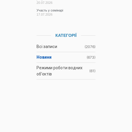
20.07.2026
Участь у семінарі
17.07.2026
КАТЕГОРІЇ
Всі записи
(2076)
Новини
(673)
Режими роботи водних
(61)
об’єктів
Гідрометеорологічна
(1107)
ситуація
До відома
(3)
водокористувачів
Протоколи засідань
(9)
Басейнової ради