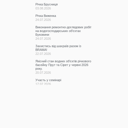
Річка Брусниця
03.08.2026
Річка Виженка
24.07.2026
Виконання ремонтно-доглядових робіт
на водогосподарських об’єктах
Буковини
24.07.2026
Захистись від шахраїв разом із
BRAMA!
22.07.2026
Якісний стан водних об’єктів річкового
басейну Прут та Сірет у червні 2026
року.
20.07.2026
Участь у семінарі
17.07.2026
КАТЕГОРІЇ
Всі записи
(2076)
Новини
(673)