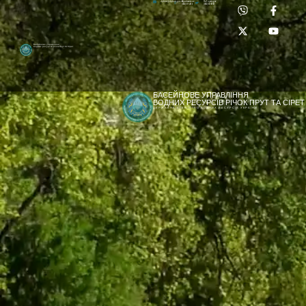
Приймальня:
Лабораторія:
dpbuvr@dpbuvr.gov.ua
(0372) 51-14-56
(0372) 53-92-00
Басейнове управління
водних ресурсів річок Прут та Сірет
БАСЕЙНОВЕ УПРАВЛІННЯ
ВОДНИХ РЕСУРСІВ РІЧОК ПРУТ ТА СІРЕТ
ДЕРЖАВНЕ АГЕНТСТВО ВОДНИХ РЕСУРСІВ УКРАЇНИ
[newyear_garland]