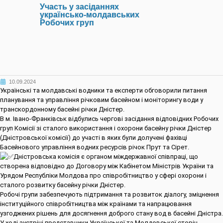
Участь у засіданнях
українсько-молдавських
Робочих груп
10.09.2024
Українські та молдавські водники та експерти обговорили питання
планування та управління річковим басейном і моніторингу води у
транскордонному басейні річки Дністер.
В м. Івано-Франківськ відбулись чергові засідання відповідних Робочих
груп Комісії зі сталого використання і охорони басейну річки Дністер
(Дністровської комісії) до участі в яких були долучені фахівці
Басейнового управління водних ресурсів річок Прут та Сірет.
Дністровська комісія є органом міждержавної співпраці, що
створена відповідно до Договору між Кабінетом Міністрів України та
Урядом Республіки Молдова про співробітництво у сфері охорони і
сталого розвитку басейну річки Дністер.
Робочі групи забезпечують підтримання та розвиток діалогу, зміцнення
інституційного співробітництва між країнами та напрацювання
узгоджених рішень для досягнення доброго стану вод в басейні Дністра.
У ході зустрічі представники Української та Молдовської сторін