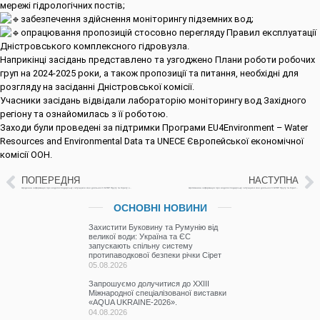
мережі гідрологічних постів;
забезпечення здійснення моніторингу підземних вод;
опрацювання пропозицій стосовно перегляду Правил експлуатації
Дністровського комплексного гідровузла.
Наприкінці засідань представлено та узгоджено Плани роботи робочих
груп на 2024-2025 роки, а також пропозиції та питання, необхідні для
розгляду на засіданні Дністровської комісії.
Учасники засідань відвідали лабораторію моніторингу вод Західного
регіону та ознайомилась з її роботою.
Заходи були проведені за підтримки Програми
EU4Environment
– Water
Resources and Environmental Data та
UNECE
Європейської економічної
комісії ООН.
ПОПЕРЕДНЯ
НАСТУПНА
Щоденна інформація про водогосподарську ситуацію в зоні діяльності БУВР Пруту та Сірету за 09 вересня 2024 р.
Щотижнева інформація про водогосподарську ситуацію в зоні діяльності БУВР Пруту та Сірету з 3 по 10 вересня 2024р.
ОСНОВНІ НОВИНИ
Захистити Буковину та Румунію від
великої води: Україна та ЄС
запускають спільну систему
протипаводкової безпеки річки Сірет
05.08.2026
Запрошуємо долучитися до ХХІІІ
Міжнародної спеціалізованої виставки
«AQUA UKRAINE-2026».
04.08.2026