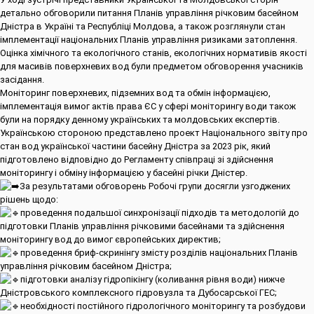
детально обговорили питання Планів управління річковим басейном
Дністра в Україні та Республіці Молдова, а також розглянули стан
імплементації національних Планів управління ризиками затоплення.
Оцінка хімічного та екологічного станів, екологічних нормативів якості
для масивів поверхневих вод були предметом обговорення учасників
засідання.
Моніторинг поверхневих, підземних вод та обмін інформацією,
імплементація вимог актів права ЄС у сфері моніторингу води також
були на порядку денному українських та молдовських експертів.
Українською стороною представлено проект Національного звіту про
стан вод української частини басейну Дністра за 2023 рік, який
підготовлено відповідно до Регламенту співпраці зі здійснення
моніторингу і обміну інформацією у басейні річки Дністер.
За результатами обговорень Робочі групи досягли узгоджених
рішень щодо:
проведення подальшої синхронізації підходів та методологій до
підготовки Планів управління річковими басейнами та здійснення
моніторингу вод до вимог європейських директив;
проведення бриф-скринінгу змісту розділів національних Планів
управління річковим басейном Дністра;
підготовки аналізу гідропікінгу (коливання рівня води) нижче
Дністровського комплексного гідровузла та Дубосарської ГЕС;
необхідності постійного гідрологічного моніторингу та розбудови