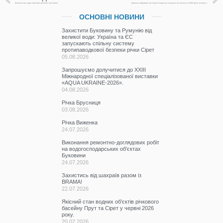
Онлайн-зустріч щодо підготовки проєктних пропозицій
Щоденна інформація про водогосподарську ситуацію в зоні діяльності БУВР Пруту та Сірету за 1 вересня 2023 р.
ОСНОВНІ НОВИНИ
Захистити Буковину та Румунію від
великої води: Україна та ЄС
запускають спільну систему
протипаводкової безпеки річки Сірет
05.08.2026
Запрошуємо долучитися до ХХІІІ
Міжнародної спеціалізованої виставки
«AQUA UKRAINE-2026».
04.08.2026
Річка Брусниця
03.08.2026
Річка Виженка
24.07.2026
Виконання ремонтно-доглядових робіт
на водогосподарських об’єктах
Буковини
24.07.2026
Захистись від шахраїв разом із
BRAMA!
22.07.2026
Якісний стан водних об’єктів річкового
басейну Прут та Сірет у червні 2026
року.
20.07.2026