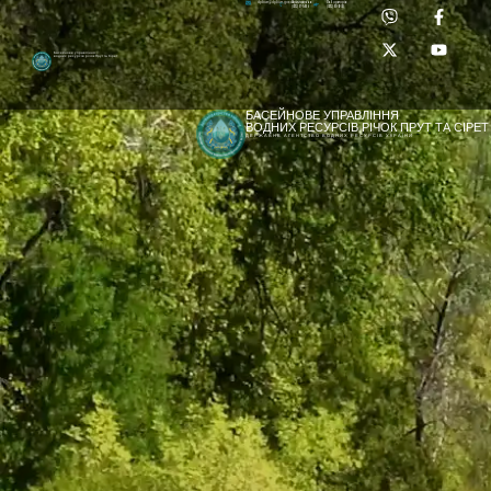
Приймальня:
Лабораторія:
dpbuvr@dpbuvr.gov.ua
(0372) 51-14-56
(0372) 53-92-00
Басейнове управління
водних ресурсів річок Прут та Сірет
БАСЕЙНОВЕ УПРАВЛІННЯ
ВОДНИХ РЕСУРСІВ РІЧОК ПРУТ ТА СІРЕТ
ДЕРЖАВНЕ АГЕНТСТВО ВОДНИХ РЕСУРСІВ УКРАЇНИ
[newyear_garland]