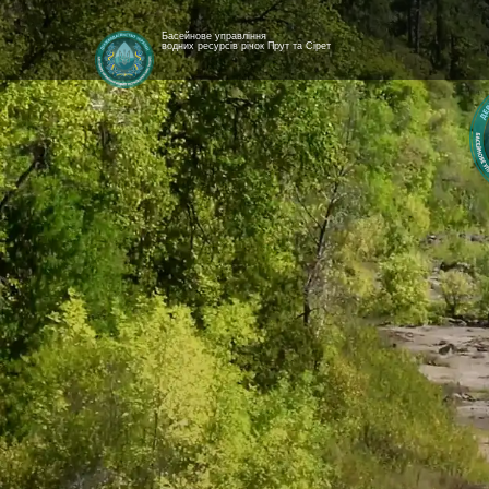
Басейнове управління
водних ресурсів річок Прут та Сірет
[newyear_garland]