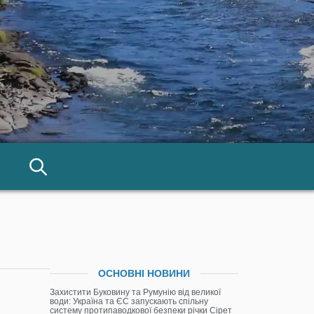
ОСНОВНІ НОВИНИ
Захистити Буковину та Румунію від великої
води: Україна та ЄС запускають спільну
систему протипаводкової безпеки річки Сірет