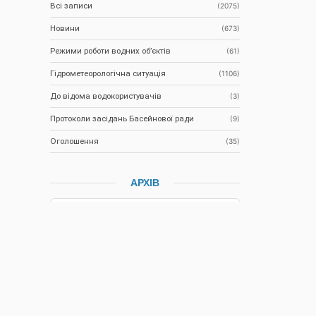
Всі записи
(2075)
Новини
(673)
Режими роботи водних об’єктів
(61)
Гідрометеорологічна ситуація
(1106)
До відома водокористувачів
(3)
Протоколи засідань Басейнової ради
(9)
Оголошення
(35)
АРХІВ