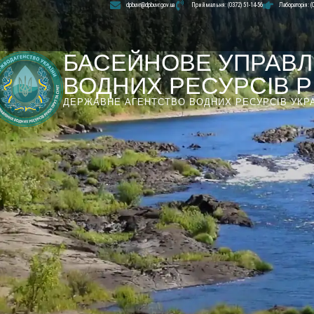
dpbuvr@dpbuvr.gov.ua
Приймальня: (0372) 51-14-56
Лабораторія: (
БАСЕЙНОВЕ УПРАВЛ
ВОДНИХ РЕСУРСІВ РІ
ДЕРЖАВНЕ АГЕНТСТВО ВОДНИХ РЕСУРСІВ УКР