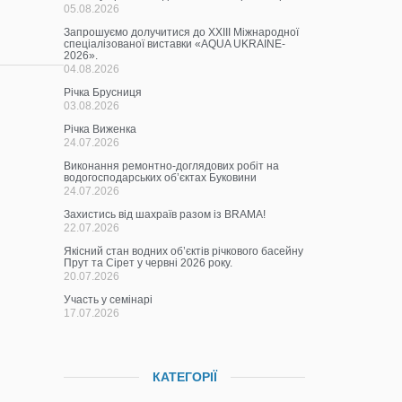
05.08.2026
Запрошуємо долучитися до ХХІІІ Міжнародної
спеціалізованої виставки «AQUA UKRAINE-
2026».
04.08.2026
Річка Брусниця
03.08.2026
Річка Виженка
24.07.2026
Виконання ремонтно-доглядових робіт на
водогосподарських об’єктах Буковини
24.07.2026
Захистись від шахраїв разом із BRAMA!
22.07.2026
Якісний стан водних об’єктів річкового басейну
Прут та Сірет у червні 2026 року.
20.07.2026
Участь у семінарі
17.07.2026
КАТЕГОРІЇ