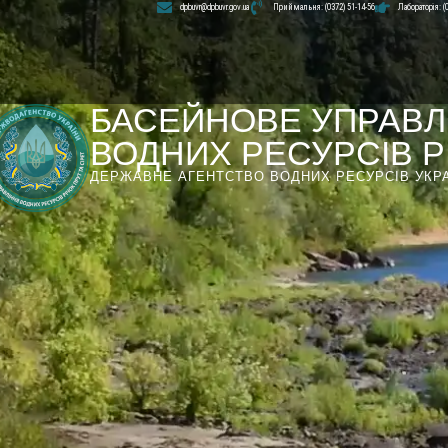
dpbuvr@dpbuvr.gov.ua
Приймальня: (0372) 51-14-56
Лабораторія: (
БАСЕЙНОВЕ УПРАВЛ
ВОДНИХ РЕСУРСІВ РІ
ДЕРЖАВНЕ АГЕНТСТВО ВОДНИХ РЕСУРСІВ УКР