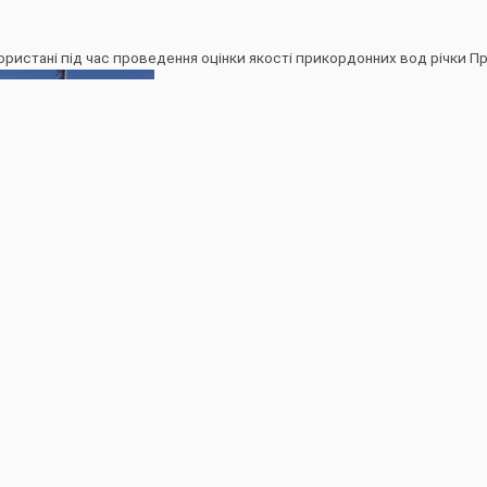
истані під час проведення оцінки якості прикордонних вод річки Пр
Щоденна інформація про водогосподарську ситуацію в зоні діяльності БУВР Пруту та Сірету за 7 травня 2026 р. (включає щоденну та оперативну інформацію)