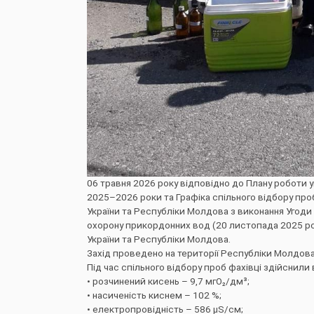
06 травня 2026 року відповідно до Плану роботи 
2025–2026 роки та Графіка спільного відбору пр
України та Республіки Молдова з виконання Угоди
охорону прикордонних вод (20 листопада 2025 рок
України та Республіки Молдова.
Захід проведено на території Республіки Молдова 
Під час спільного відбору проб фахівці здійснили
• розчинений кисень – 9,7 мгО₂/дм³;
• насиченість киснем – 102 %;
• електропровідність – 586 μS/см;