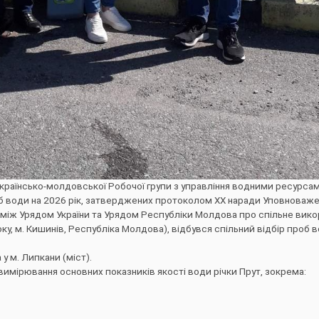
українсько-молдовської Робочої групи з управління водними ресурсам
об води на 2026 рік, затверджених протоколом ХХ наради Уповноваже
 між Урядом України та Урядом Республіки Молдова про спільне вико
у, м. Кишинів, Республіка Молдова), відбувся спільний відбір проб
у м. Липкани (міст).
 вимірювання основних показників якості води річки Прут, зокрема: