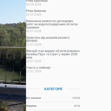
Річка Брусниця
03.08.2026
Річка Виженка
24.07.2026
Виконання ремонтно-доглядових
робіт на водогосподарських об’єктах
Буковини
24.07.2026
Захистись від шахраїв разом із
BRAMA!
22.07.2026
Якісний стан водних об’єктів річкового
басейну Прут та Сірет у червні 2026
року.
20.07.2026
Участь у семінарі
17.07.2026
КАТЕГОРІЇ
Всі записи
(2076)
Новини
(673)