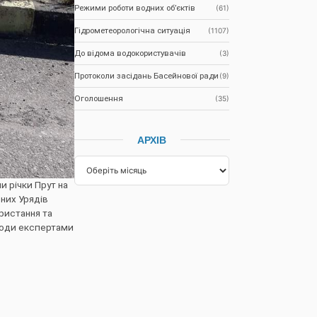
Режими роботи водних об’єктів
(61)
Гідрометеорологічна ситуація
(1107)
До відома водокористувачів
(3)
Протоколи засідань Басейнової ради
(9)
Оголошення
(35)
АРХІВ
и річки Прут на
них Урядів
ристання та
 води експертами