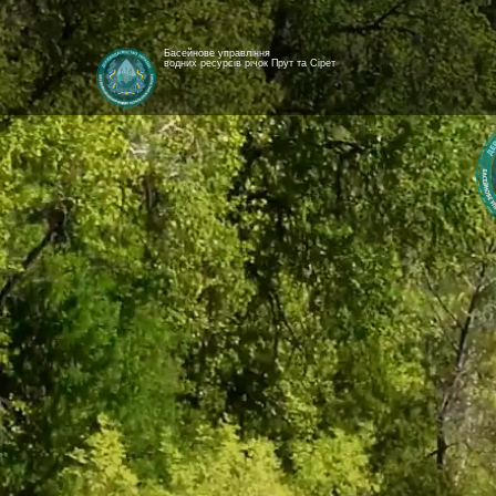
Басейнове управління
водних ресурсів річок Прут та Сірет
[newyear_garland]