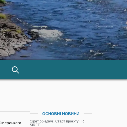
ОСНОВНІ НОВИНИ
Сірет об’єднує. Старт проєкту FR
 Сіверського
SIRET