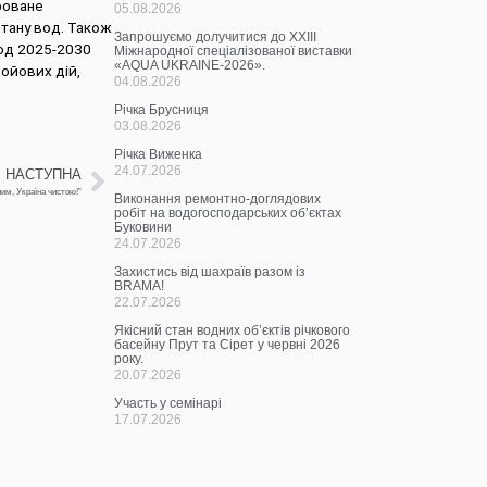
гроване
05.08.2026
стану вод. Також
Запрошуємо долучитися до ХХІІІ
іод 2025-2030
Міжнародної спеціалізованої виставки
«AQUA UKRAINE-2026».
бойових дій,
04.08.2026
Річка Брусниця
03.08.2026
Річка Виженка
24.07.2026
НАСТУПНА
им, Україна чистою!”
Виконання ремонтно-доглядових
робіт на водогосподарських об’єктах
Буковини
24.07.2026
Захистись від шахраїв разом із
BRAMA!
22.07.2026
Якісний стан водних об’єктів річкового
басейну Прут та Сірет у червні 2026
року.
20.07.2026
Участь у семінарі
17.07.2026