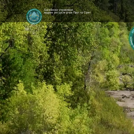
Басейнове управління
водних ресурсів річок Прут та Сірет
[newyear_garland]