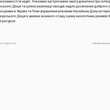
езламності й надії». Учасники зустрічі мали змогу дізнатися про інте
ського Дінця та шляхи реалізації заходів задля досягнення доброго 
посухами в Україні та План управління річковим басейном Дону на пер
верського Дінця в умовах воєнного стану, оцінку екологічних ризиків 
і ресурси.
Щоденна інформація про водогосподарську ситуацію в зоні діяльності БУВР Пруту та Сірету за 19 вересня 2024р.
“Хай небо буде мирн