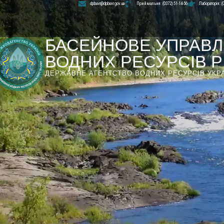
dpbuvr@dpbuvr.gov.ua
Приймальня: (0372) 51-14-56
Лабораторія: (
БАСЕЙНОВЕ УПРАВЛ
ВОДНИХ РЕСУРСІВ РІ
ДЕРЖАВНЕ АГЕНТСТВО ВОДНИХ РЕСУРСІВ УКР