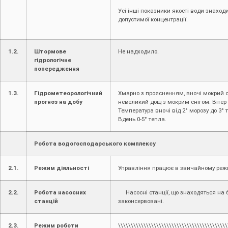
Усі інші показники якості води знахо
допустимої концентрації.
1.2.
Штормове
Не надходило.
гідрологічне
попередження
1.3.
Гідрометеорологічний
Хмарно з проясненням, вночі мокрий сн
прогноз на добу
невеликий дощ з мокрим снігом. Вітер 
Температура вночі від 2° морозу до 3° т
Вдень 0-5° тепла.
Робота водогосподарського комплексу
2.1.
Режим діяльності
Управління працює в звичайному реж
2.2.
Робота насосних
Насосні станції, що знаходяться на б
станцій
законсервовані.
2.3.
Режим роботи
\\\\\\\\\\\\\\\\\\\\\\\\\\\\\\\\\\\\\\\\\\\