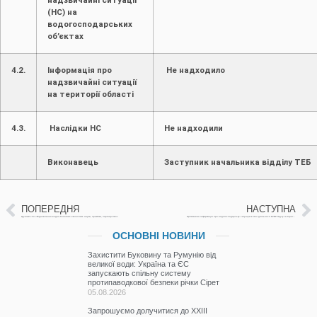
(НС) на
водогосподарських
об’єктах
4.2.
Інформація про
Не надходило
надзвичайні ситуації
на території області
4.3.
Наслідки НС
Не надходили
Виконавець
Заступник начальника відділу ТЕ
ПОПЕРЕДНЯ
НАСТУПНА
круглий стіл «Відновлення водно-болотних екосистем: наука, практика, партнерство»
Щотижнева інформація про водогосподарську ситуацію в зоні діяльності БУВР Пруту та Сірету за 01 грудня 2025р. (включає щоденну та оперативну інформацію)
ОСНОВНІ НОВИНИ
Захистити Буковину та Румунію від
великої води: Україна та ЄС
запускають спільну систему
протипаводкової безпеки річки Сірет
05.08.2026
Запрошуємо долучитися до ХХІІІ