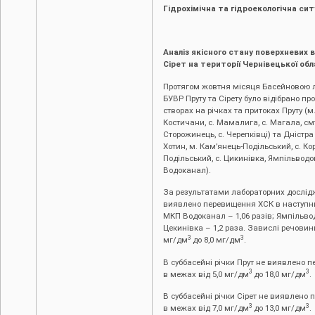
Гідрохімічна та гідроекологічна сит
Аналіз якісного стану поверхневих 
Сірет на території Чернівецької обл
Протягом жовтня місяця Басейновою л
БУВР Пруту та Сірету було відібрано пр
створах на річках та притоках Пруту (м.
Костичани, с. Мамалига, с. Магала, смт.
Сторожинець, с. Черепківці) та Дністра 
Хотин, м. Кам’янець-Подільський, с. Ко
Подільський, с. Цикинівка, Ямпільвод
Водоканал).
За результатами лабораторних дослідже
виявлено перевищення ХСК в наступни
МКП Водоканал – 1,06 разів; Ямпільводо
Цекинівка – 1,2 раза. Завислі речовин
3
3
мг/дм
до 8,0 мг/дм
.
В суббасейні річки Прут не виявлено 
3
3
в межах від 5,0 мг/дм
до 18,0 мг/дм
.
В суббасейні річки Сірет не виявлено
3
3
в межах від 7,0 мг/дм
до 13,0 мг/дм
.