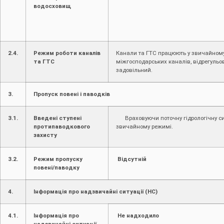
водосховищ
2.4.
Режим роботи каналів
Канали та ГТС працюють у звичайному
та ГТС
міжгосподарських каналів, відрегуль
задовільний.
3.
Пропуск повені і паводків
3.1.
Введені ступені
Враховуючи поточну гідрологічну си
протипаводкового
звичайному режимі.
захисту
3.2.
Режим пропуску
Відсутній
повені/паводку
4.
Інформація про надзвичайні ситуації (НС)
4.1.
Інформація про
Не надходило
надзвичайні ситуації