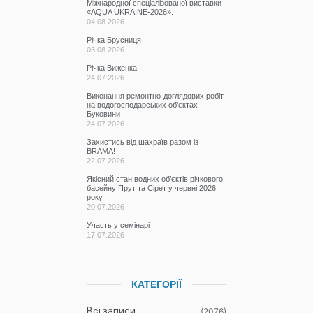
Міжнародної спеціалізованої виставки
«AQUA UKRAINE-2026».
04.08.2026
Річка Брусниця
03.08.2026
Річка Виженка
24.07.2026
Виконання ремонтно-доглядових робіт
на водогосподарських об’єктах
Буковини
24.07.2026
Захистись від шахраїв разом із
BRAMA!
22.07.2026
Якісний стан водних об’єктів річкового
басейну Прут та Сірет у червні 2026
року.
20.07.2026
Участь у семінарі
17.07.2026
КАТЕГОРІЇ
Всі записи
(2076)