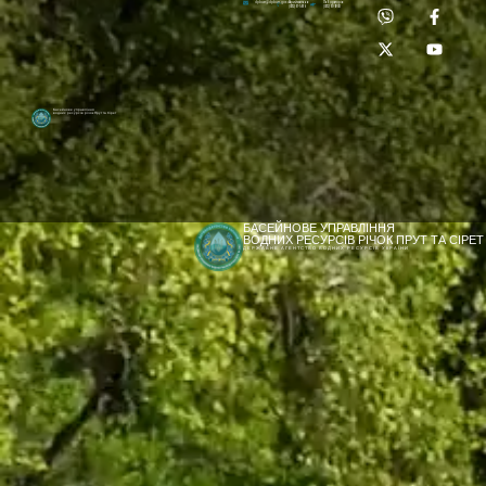
Приймальня:
Лабораторія:
dpbuvr@dpbuvr.gov.ua
(0372) 51-14-56
(0372) 53-92-00
Басейнове управління
водних ресурсів річок Прут та Сірет
БАСЕЙНОВЕ УПРАВЛІННЯ
ВОДНИХ РЕСУРСІВ РІЧОК ПРУТ ТА СІРЕТ
ДЕРЖАВНЕ АГЕНТСТВО ВОДНИХ РЕСУРСІВ УКРАЇНИ
[newyear_garland]