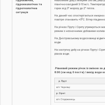
гідрохімічна,
невеликий дощ з мокрим снігом, решту 
гідроекологічна та
північно-західний 5-10 м/с. Температур
гідрогеологічна
горах від 3° морозу до 2° тепла.
ситуація
На даний час спостерігається хмарна 
0
повітря становить +5
С. Вітер південн
На річках Пруту і Сірету утримується 
режим з незначними добовими колива
На Дністровському водосховищі відм
води.
На наступну добу на річках Пруту і Сі
рівнів води.
.
Рівневий режим річок із зміною за 
8:00 (см над 0 поста) / вихід води н
р. Прут
в/п Чернівці
р. Сірет
в/п Сторожинець