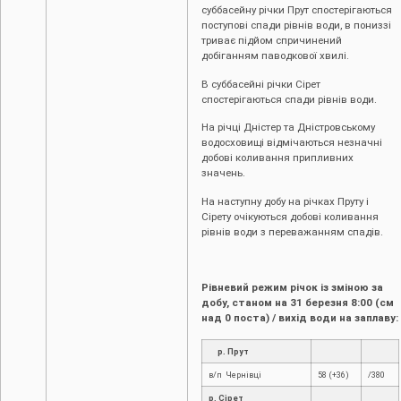
суббасейну річки Прут спостерігаються
поступові спади рівнів води, в пониззі
триває підйом спричинений
добіганням паводкової хвилі.
В суббасейні річки Сірет
спостерігаються спади рівнів води.
На річці Дністер та Дністровському
водосховищі відмічаються незначні
добові коливання припливних
значень.
На наступну добу на річках Пруту і
Сірету очікуються добові коливання
рівнів води з переважанням спадів.
Рівневий режим річок із зміною за
добу, станом на 31 березня 8:00 (см
над 0 поста) / вихід води на заплаву:
р. Прут
в/п Чернівці
58 (+36)
/380
р. Сірет