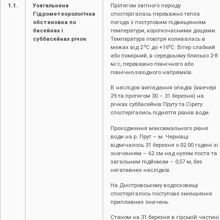
1.1.
Узагальнена
Протягом звітного періоду
Гідрометеорологічна
спостерігалась переважно тепла
обстановка по
погода з поступовим підвищенням
басейнах і
температури, короткочасними дощами.
суббасейнах річок
Температура повітря коливалась в
о
о
межах від 2
С до +16
С. Вітер слабкий
або помірний, в середньому близько 2-8
м/с, переважно північного або
північно-західного напрямків.
В наслідок випадання опадів (ввечері
29 та протягом 30 – 31 березня) на
річках суббасейнів Пруту та Сірету
спостерігались підняття рівнів води.
Проходження максимального рівня
води на р. Прут – м. Чернівці
відмічалось 31 березня о 02 00 годині зі
значенням – 62 см над нулем поста та
загальним підйомом – 0,57 м, без
негативних наслідків.
На Дністровському водосховищі
спостерігалось поступове зменшення
припливних значень.
Станом на 31 березня в гірській частині