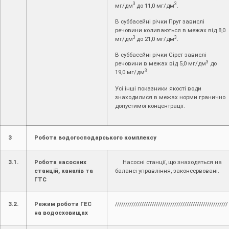
3
3
мг/дм
до 11,0 мг/дм
.
В суббасейні річки Прут завислі
речовини коливаються в межах від 8,0
3
3
мг/дм
до 21,0 мг/дм
.
В суббасейні річки Сірет завислі
3
речовини в межах від 5,0 мг/дм
до
3
19,0 мг/дм
.
Усі інші показники якості води
знаходилися в межах норми гранично
допустимої концентрації.
3
Робота водогосподарського комплексу
3.1.
Робота насосних
Насосні станції, що знаходяться на
станцій, каналів та
балансі управління, законсервовані.
ГТС
3.2.
Режим роботи ГЕС
///////////////////////////////////////////////////////
на водосховищах