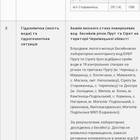
в/п Сторожинець
291 (-4)
/550
2
Гідрохімічна (якість
Аналіз якісного стану поверхневих
води) та
вод басейнів річок Прут та Сірет на
гідрогеологічна
території Чернівецької області
ситуація
Впродовж лютого місяця Басейновою
лабораторією моніторингу вод БУВР
Пруту та Сірету було відібрано проби
води в 18 контрольних створах на
річках та притоках Пруту (м. Чернівці, c.
Маршинці, с. Костичани, с. Мамалига,
с. Магала, смт. Неполоківці), Сірету (м.
Сторожинець, с. Черепківці) та Дністра
(м. Заліщики, с. Митків, м. Хотин, м.
Кам’янець-Подільський, с. Кормань, с.
Нагоряни, м. Могилів- Подільський, с.
Цикинівка, Ямпільводоканал, Могилів-
Подільське МКП Водоканал).
За результатами лабораторних
досліджень у басейні р. Дністер не
виявлено перевищення, завислі
речовини коливаються в межах від 5,0