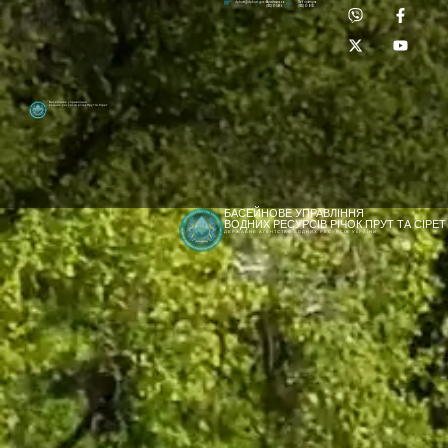
Приймальня:
Лабораторія:
dpbuvr@dpbuvr.gov.ua
(0372) 51-14-56
(0372) 53-92-00
Басейнове управління
водних ресурсів річок Прут та Сірет
БАСЕЙНОВЕ УПРАВЛІННЯ
ВОДНИХ РЕСУРСІВ РІЧОК ПРУТ ТА СІРЕТ
ДЕРЖАВНЕ АГЕНТСТВО ВОДНИХ РЕСУРСІВ УКРАЇНИ
[newyear_garland]