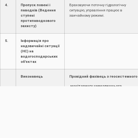
4.
Пропуск повені і
Враховуючи поточну гідрологічну
паводків (Ведення
ситуацію, управління працює в
ступені
звичайному режимі.
протипаводкового
захисту)
5.
Інформація про
надзвичайні ситуації
(НС) на
водогосподарських
об’єктах
Виконавець
Провідний фахівець з геосистемного
моніторингу навколишнього
середовища І.Думіх
ПОПЕРЕДНЯ
НАСТУПНА
Режими роботи штучних ВО на струмку без назви (права притока 1-порядку р. Дністер) на 2026 рік
Щоденна інформація про водогосподарську ситуацію в зоні діяльності БУВР Пруту та Сірету за 1 квітня 2026 р. (включає щоденну та оперативну інформацію)
ОСНОВНІ НОВИНИ
Захистити Буковину та Румунію від