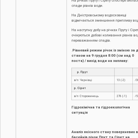
На річках Пруту і Сірету спостерігаютьс
спади рівнів води.
На Дністровському водосховищі
відмічається зменшення припливу во
На наступну добу на річках Пруту і Сіре
очікуються добові коливання рівнів во
переважанням спадів.
.
Рівневий режим річок із зміною за д
станом на 9 грудня 8:00 (см над 0
поста) / вихід води на заплаву:
р. Прут
в/п Чернівці
13 (-2)
/3
р. Сірет
в/п Сторожинець
276 (-1)
/5
Гідрохімічна та гідроекологічна
ситуація
Аналіз якісного стану поверхневих 
басейнів річок Прут та Сірет на