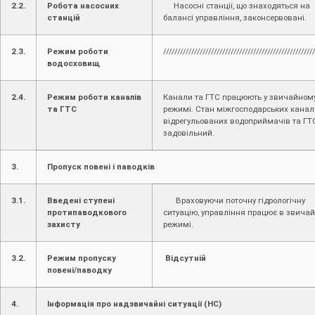
2.2.
Робота насосних
Насосні станції, що знаходяться на
станцій
балансі управління, законсервовані.
2.3.
Режим роботи
/////////////////////////////////////////////////////
водосховищ
2.4.
Режим роботи каналів
Канали та ГТС працюють у звичайном
та ГТС
режимі. Стан міжгосподарських каналі
відрегульованих водоприймачів та ГТ
задовільний.
3.
Пропуск повені і паводків
3.1.
Введені ступені
Враховуючи поточну гідрологічну
протипаводкового
ситуацію, управління працює в звича
захисту
режимі.
3.2.
Режим пропуску
Відсутній
повені/паводку
4.
Інформація про надзвичайні ситуації (НС)