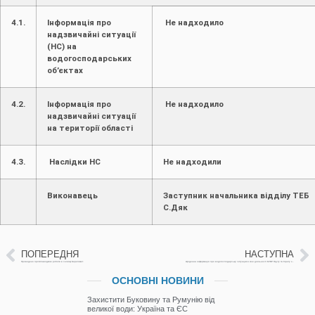
4.1.
Інформація про
Не надходило
надзвичайні ситуації
(НС) на
водогосподарських
об’єктах
4.2.
Інформація про
Не надходило
надзвичайні ситуації
на території області
4.3.
Наслідки НС
Не надходили
Виконавець
Заступник начальника відділу Т
С.Дяк
ПОПЕРЕДНЯ
НАСТУПНА
Проведено протипаводкові роботи в селищі Берегомет.
Щоденна інформація про водогосподарську ситуацію в зоні діяльності БУВР Пруту та Сірету за 10 грудня 2025р. (включає щоденну та оперативну інформацію)
ОСНОВНІ НОВИНИ
Захистити Буковину та Румунію від
великої води: Україна та ЄС