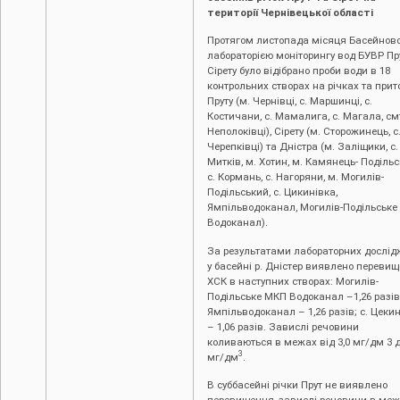
території Чернівецької області
Протягом листопада місяця Басейнов
лабораторією моніторингу вод БУВР Пру
Сірету було відібрано проби води в 18
контрольних створах на річках та прит
Пруту (м. Чернівці, c. Маршинці, с.
Костичани, с. Мамалига, с. Магала, см
Неполоківці), Сірету (м. Сторожинець, с
Черепківці) та Дністра (м. Заліщики, с.
Митків, м. Хотин, м. Камянець- Подільс
с. Кормань, с. Нагоряни, м. Могилів-
Подільський, с. Цикинівка,
Ямпільводоканал, Могилів-Подільськ
Водоканал).
За результатами лабораторних дослід
у басейні р. Дністер виявлено переви
ХСК в наступних створах: Могилів-
Подільське МКП Водоканал –1,26 разів
Ямпільводоканал – 1,26 разів; с. Цеки
– 1,06 разів. Завислі речовини
коливаються в межах від 3,0 мг/дм 3 д
3
мг/дм
.
В суббасейні річки Прут не виявлено