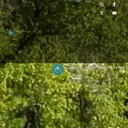
Приймальня:
Лабораторія:
dpbuvr@dpbuvr.gov.ua
(0372) 51-14-56
(0372) 53-92-00
Басейнове управління
водних ресурсів річок Прут та Сірет
БАСЕЙНОВЕ УПРАВЛІННЯ
ВОДНИХ РЕСУРСІВ РІЧОК ПРУТ ТА СІРЕТ
ДЕРЖАВНЕ АГЕНТСТВО ВОДНИХ РЕСУРСІВ УКРАЇНИ
[newyear_garland]