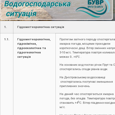
1.
Гідрометеорологічна ситуація
1.1.
Гідрометеорологічна,
Протягом звітного періоду спостерігал
гідрохімічна,
хмарна погода, місцями проходили
гідроекологічна та
короткочасні дощі. Вітер змінних напр
гідрогеологічна
3-10 м/с. Температура повітря коливал
о
ситуація
межах 0…+6
С .
На основних вод постах річок Прут та С
спостерігались спади рівнів води.
На Дністровському водосховищі
спостерігались поступові зменшення
припливних значень.
На даний час спостерігається хмарна
погода, без опадів. Температура повітр
0
становить +4
С. Вітер південно-західн
м/с.