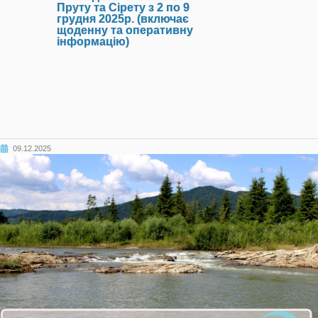
Пруту та Сірету з 2 по 9
грудня 2025р. (включає
щоденну та оперативну
інформацію)
09.12.2025