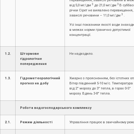
перевищення, завислі речовини в ме
3
3
від 5,0 мг/дм
до 21,0 мг/дм
В суббас
річки Сірет не виявлено перевищення,
3
завислі речовини – 11,0 мг/дм
.
Усі інші показники якості води знаход
в межах норми гранично допустимої
концентрації.
1.2.
Штормове
Не надходило.
гідрологічне
попередження
1.3.
Гідрометеорологічний
Хмарно з проясненням, без істотних оп
прогноз на добу
Вітер південний 5-10 м/с. Температура
від 2° морозу до 3° тепла, в горах 0-5°
морозу. Вдень 3-8° тепла.
Робота водогосподарського комплексу
2.1.
Режим діяльності
Управління працює в звичайному реж