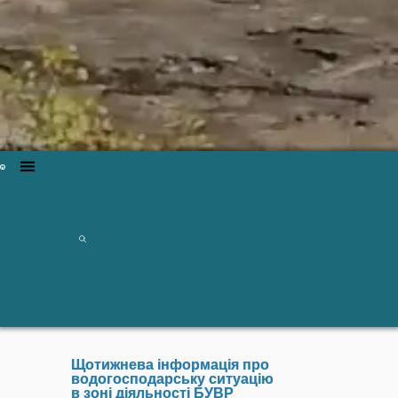
Щотижнева інформація про
водогосподарську ситуацію
в зоні діяльності БУВР