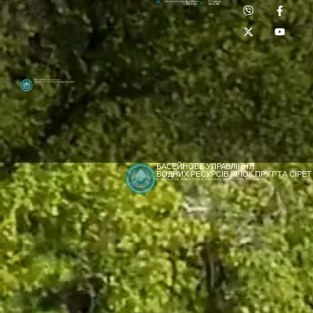
Приймальня:
Лабораторія:
dpbuvr@dpbuvr.gov.ua
(0372) 51-14-56
(0372) 53-92-00
Басейнове управління
водних ресурсів річок Прут та Сірет
БАСЕЙНОВЕ УПРАВЛІННЯ
ВОДНИХ РЕСУРСІВ РІЧОК ПРУТ ТА СІРЕТ
ДЕРЖАВНЕ АГЕНТСТВО ВОДНИХ РЕСУРСІВ УКРАЇНИ
[newyear_garland]