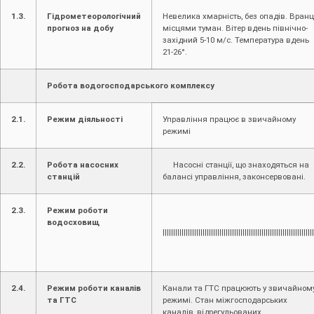
1.3.
Гідрометеорологічний
Невелика хмарність, без опадів. Вранц
прогноз на добу
місцями туман. Вітер вдень північно-
західний 5-10 м/с. Температура вдень
21-26°.
Робота водогосподарського комплексу
2.1.
Режим діяльності
Управління працює в звичайному
режимі
2.2.
Робота насосних
Насосні станції, що знаходяться на
станцій
балансі управління, законсервовані.
2.3.
Режим роботи
водосховищ
||||||||||||||||||||||||||||||||||||||||||||||||||||||||||||||||||||||||
2.4.
Режим роботи каналів
Канали та ГТС працюють у звичайном
та ГТС
режимі. Стан міжгосподарських
каналів, відрегульованих