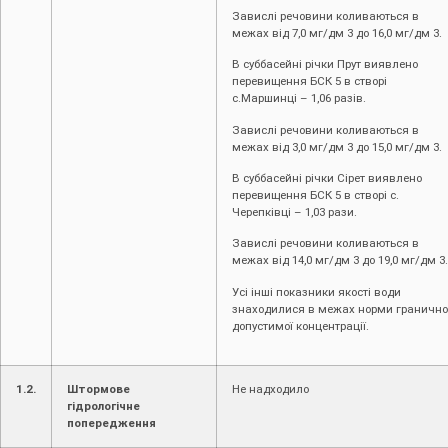
Завислі речовини коливаються в
межах від 7,0 мг/дм 3 до 16,0 мг/дм 3.
В суббасейні річки Прут виявлено
перевищення БСК 5 в створі
c.Маршинці – 1,06 разів.
Завислі речовини коливаються в
межах від 3,0 мг/дм 3 до 15,0 мг/дм 3.
В суббасейні річки Сірет виявлено
перевищення БСК 5 в створі с.
Черепківці – 1,03 рази.
Завислі речовини коливаються в
межах від 14,0 мг/дм 3 до 19,0 мг/дм 3.
Усі інші показники якості води
знаходилися в межах норми гранично
допустимої концентрації.
1.2.
Штормове
Не надходило
гідрологічне
попередження