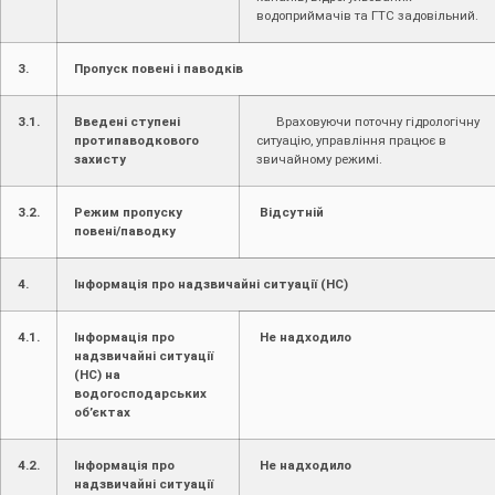
водоприймачів та ГТС задовільний.
3.
Пропуск повені і паводків
3.1.
Введені ступені
Враховуючи поточну гідрологічну
протипаводкового
ситуацію, управління працює в
захисту
звичайному режимі.
3.2.
Режим пропуску
Відсутній
повені/паводку
4.
Інформація про надзвичайні ситуації (НС)
4.1.
Інформація про
Не надходило
надзвичайні ситуації
(НС) на
водогосподарських
об’єктах
4.2.
Інформація про
Не надходило
надзвичайні ситуації