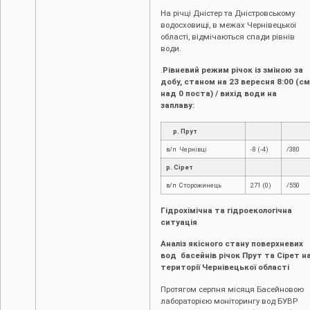
На річці Дністер та Дністровському
водосховищі, в межах Чернівецької
області, відмічаються спади рівнів
води.
.
Рівневий режим річок із зміною за
добу, станом на 23 вересня 8:00 (см
над 0 поста) / вихід води на
заплаву:
р. Прут
в/п Чернівці
-8 (-4)
/380
р. Сірет
в/п Сторожинець
271 (0)
/550
Гідрохімічна та гідроекологічна
ситуація
Аналіз якісного стану поверхневих
вод басейнів річок Прут та Сірет н
території Чернівецької області
Протягом серпня місяця Басейновою
лабораторією моніторингу вод БУВР