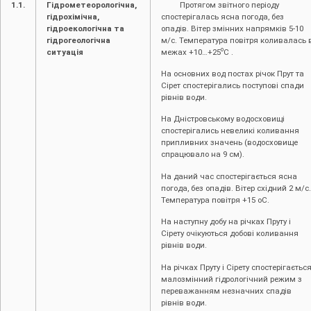
1.1.
Гідрометеорологічна,
Протягом звітного періоду
гідрохімічна,
спостерігалась ясна погода, без
гідроекологічна та
опадів. Вітер змінних напрямків 5-10
гідрогеологічна
м/с. Температура повітря коливалась 
о
ситуація
межах +10…+25
С .
На основних вод постах річок Прут та
Сірет спостерігались поступові спади
рівнів води.
На Дністровському водосховищі
спостерігались невеликі коливання
припливних значень (водосховище
спрацювало на 9 см).
На даний час спостерігається ясна
погода, без опадів. Вітер східний 2 м/с.
Температура повітря +15 оС.
На наступну добу на річках Пруту і
Сірету очікуються добові коливання
рівнів води.
На річках Пруту і Сірету спостерігаєтьс
малозмінний гідрологічний режим з
переважанням незначних спадів
рівнів води.