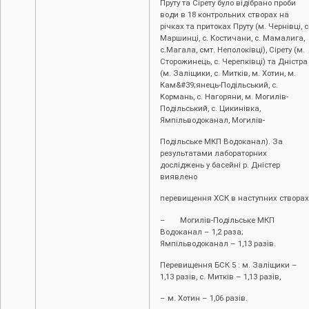
Пруту та Сірету було відібрано проби
води в 18 контрольних створах на
річках та притоках Пруту (м. Чернівці, c
Маршинці, с. Костичани, с. Мамалига,
с.Магала, смт. Неполоківці), Сірету (м.
Сторожинець, с. Черепківці) та Дністра
(м. Заліщики, с. Митків, м. Хотин, м.
Кам&#39;янець-Подільський, с.
Кормань, с. Нагоряни, м. Могилів-
Подільський, с. Цикинівка,
Ямпільводоканал, Могилів-
Подільське МКП Водоканал). За
результатами лабораторних
досліджень у басейні р. Дністер
виявлено
перевищення ХСК в наступних створах
– Могилів-Подільське МКП
Водоканал – 1,2 раза;
Ямпільводоканал – 1,13 разів.
Перевищення БСК 5 : м. Заліщики –
1,13 разів, с. Митків – 1,13 разів,
– м. Хотин – 1,06 разів.