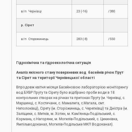
в/п Чернівці
23 (-16)
/380
р. Сірет
в/п Сторожинець
283 (-8)
/550
Гідрохімічна та гідроекологічна ситуація
Аналіз якісного стану поверхневих вод басейнів річок Прут
та Сірет на території Чернівецької області
Впродовж квітня місяця Басейновою лабораторією моніторингу
вод БУВР Пруту та Сірету було відібрано проби води в 18
контрольних створах на річках та притоках Пруту (м. Чернівці, c.
Маршинці, с. Костичани, с. Мамалига, с.Магала, смт.
Неполоківці), Сірету (м. Сторожинець, с. Черепківці) та Дністра (м.
Заліщики, с. Митків, м. Хотин, м. Кам’янець-Подільський, с.
Кормань, с.Нагоряни, м. Могилів-Подільський, с. Цикинівка,
Ямпільводоканал, Могилів-Подільське МКП Водоканал).