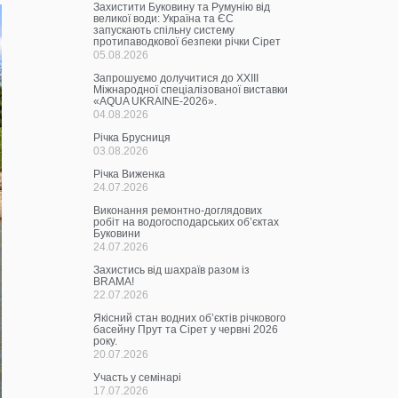
Захистити Буковину та Румунію від
великої води: Україна та ЄС
запускають спільну систему
протипаводкової безпеки річки Сірет
05.08.2026
Запрошуємо долучитися до ХХІІІ
Міжнародної спеціалізованої виставки
«AQUA UKRAINE-2026».
04.08.2026
Річка Брусниця
03.08.2026
Річка Виженка
24.07.2026
Виконання ремонтно-доглядових
робіт на водогосподарських об’єктах
Буковини
24.07.2026
Захистись від шахраїв разом із
BRAMA!
22.07.2026
Якісний стан водних об’єктів річкового
басейну Прут та Сірет у червні 2026
року.
20.07.2026
Участь у семінарі
17.07.2026