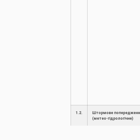
1.2.
Штормове попередженн
(метео-гідрологічне)
2.
Робота водогосподарсь