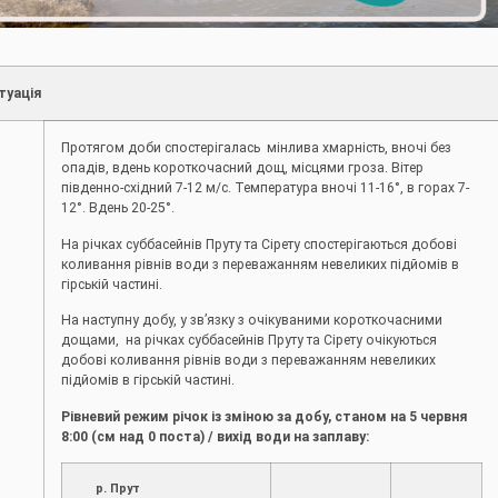
туація
Протягом доби спостерігалась мінлива хмарність, вночі без
опадів, вдень короткочасний дощ, місцями гроза. Вітер
південно-східний 7-12 м/с. Температура вночі 11-16°, в горах 7-
12°. Вдень 20-25°.
На річках суббасейнів Пруту та Сірету спостерігаються добові
коливання рівнів води з переважанням невеликих підйомів в
гірській частині.
На наступну добу, у зв’язку з очікуваними короткочасними
дощами, на річках суббасейнів Пруту та Сірету очікуються
добові коливання рівнів води з переважанням невеликих
підйомів в гірській частині.
Рівневий режим річок із зміною за добу, станом на 5 червня
8:00 (см над 0 поста) / вихід води на заплаву:
р. Прут