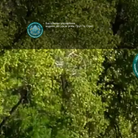
Басейнове управління
водних ресурсів річок Прут та Сірет
[newyear_garland]