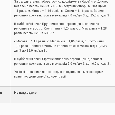
За результатами лабораторних досліджень у басейні р. Дністер
виявлено перевищення БСК 5 в наступних створі: м. Заліщики –
1,1 раза, м. Митків – 1,16 разів, м. Хотин – 1,16 разів. Завислі
речовини коливаються в межах від 4,0 мг/дм 3 до 25,0 мг/дм 3 .
В суббасейні річки Прут виявлено перевищення завислих
речовин в створі: с. Костичани – 1,24 рази, с. Мамалига – 1,28
разів; перевищення БСК 5 :
с.Магала – 1,13 разів, с. Маршинці – 1,06 разів, с. Костичани –
1,03 раза. Завислі речовини коливаються в межах від 11,0 мг/
дм 3 до 32,0 мг/дм 3 .
В суббасейні річки Сірет не виявлено перевищення, завислі
речовини коливаються в межах від 9,0 мг/дм 3 до 16,0 мг/дм 3 .
Усі інші показники якості води знаходилися в межах норми
гранично допустимої концентрації.
я
Не надходило
кого комплексу