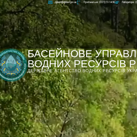
dpbuvr@dpbuvr.gov.ua
Приймальня: (0372) 51-14-56
Лабораторія: (
БАСЕЙНОВЕ УПРАВЛ
ВОДНИХ РЕСУРСІВ РІ
ДЕРЖАВНЕ АГЕНТСТВО ВОДНИХ РЕСУРСІВ УКР