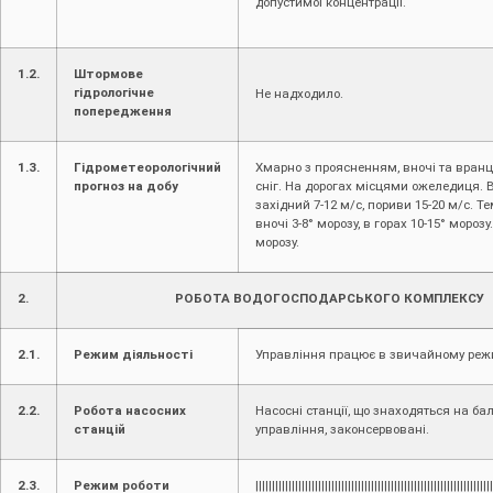
допустимої концентрації.
1.2.
Штормове
гідрологічне
Не надходило.
попередження
1.3.
Гідрометеорологічний
Хмарно з проясненням, вночі та вранц
прогноз на добу
сніг. На дорогах місцями ожеледиця. В
західний 7-12 м/с, пориви 15-20 м/с. Т
вночі 3-8° морозу, в горах 10-15° морозу
морозу.
2.
РОБОТА ВОДОГОСПОДАРСЬКОГО КОМПЛЕКСУ
2.1.
Режим діяльності
Управління працює в звичайному реж
2.2.
Робота насосних
Насосні станції, що знаходяться на ба
станцій
управління, законсервовані.
2.3.
Режим роботи
||||||||||||||||||||||||||||||||||||||||||||||||||||||||||||||||||||||||