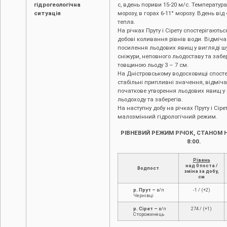
гідрогеологічна
с, вдень пориви 15-20 м/с. Температура
ситуація
морозу, в горах 6-11° морозу. Вдень від 
тепла.
На річках Пруту і Сірету спостерігають
добові коливання рівнів води. Відміча
посилення льодових явищ у вигляді шу
сніжури, неповного льодоставу та забер
товщиною льоду 3 – 7 см.
На Дністровському водосховищі спост
стабільні припливні значення, відміч
початкове утворення льодових явищ у 
льодоходу та заберегів.
На наступну добу на річках Пруту і Сір
малозмінний гідрологічний режим.
РІВНЕВИЙ РЕЖИМ РІЧОК, СТАНОМ 
8:00.
Рівень
над 0 поста /
Водпост
зміна за добу,
см
р. Прут –
в/п
-1 / (+2)
Чернівці
р. Сірет –
в/п
274 / (+1)
Сторожинець