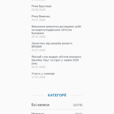
Річка Брусниця
03.08.2026
Річка Виженка
24.07.2026
Виконання ремонтно-доглядових робіт
на водогосподарських об’єктах
Буковини
24.07.2026
Захистись від шахраїв разом із
BRAMA!
22.07.2026
Якісний стан водних об’єктів річкового
басейну Прут та Сірет у червні 2026
року.
20.07.2026
Участь у семінарі
17.07.2026
КАТЕГОРІЇ
Всі записи
(2076)