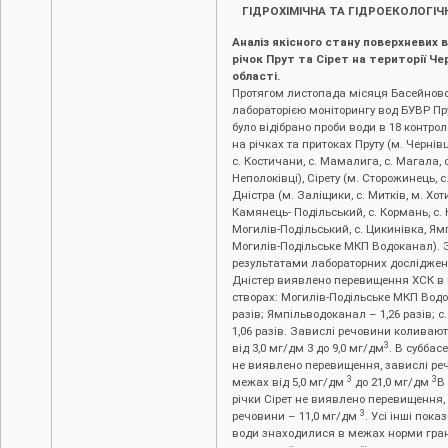
ГІДРОХІМІЧНА ТА ГІДРОЕКОЛОГІЧ
Аналіз якісного стану поверхневих 
річок Прут та Сірет на території Че
області.
Протягом листопада місяця Басейнов
лабораторією моніторингу вод БУВР Пру
було відібрано проби води в 18 контро
на річках та притоках Пруту (м. Чернівц
с. Костичани, с. Мамалига, с. Магала, 
Неполоківці), Сірету (м. Сторожинець, с
Дністра (м. Заліщики, с. Митків, м. Хоти
Камянець- Подільський, с. Кормань, с. 
Могилів-Подільський, с. Цикинівка, Я
Могилів-Подільське МКП Водоканал). 
результатами лабораторних досліджень
Дністер виявлено перевищення ХСК в
створах: Могилів-Подільське МКП Водо
разів; Ямпільводоканал – 1,26 разів; с
1,06 разів. Завислі речовини коливаю
3
від 3,0 мг/дм 3 до 9,0 мг/дм
. В суббас
не виявлено перевищення, завислі ре
3
3
межах від 5,0 мг/дм
до 21,0 мг/дм
В
річки Сірет не виявлено перевищення,
3
речовини – 11,0 мг/дм
. Усі інші пока
води знаходилися в межах норми гра