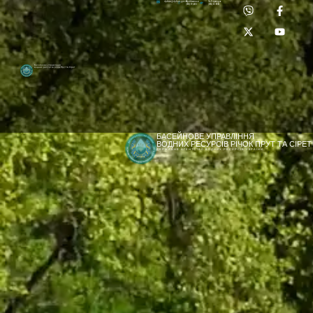
Приймальня:
Лабораторія:
dpbuvr@dpbuvr.gov.ua
(0372) 51-14-56
(0372) 53-92-00
Басейнове управління
водних ресурсів річок Прут та Сірет
БАСЕЙНОВЕ УПРАВЛІННЯ
ВОДНИХ РЕСУРСІВ РІЧОК ПРУТ ТА СІРЕТ
ДЕРЖАВНЕ АГЕНТСТВО ВОДНИХ РЕСУРСІВ УКРАЇНИ
[newyear_garland]