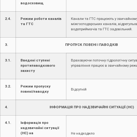
водосховищ
2.4.
Режим роботи каналів
Канали та ГТС працюють у звичайному
та ГТС
міжгосподарських каналів, відрегульо
водоприймачів та ГТС задовільний.
3.
ПРОПУСК ПОВЕНІ І ПАВОДКІВ
3.1.
Введені ступені
Враховуючи поточну гідрологічну ситуа
протипаводкового
управління працює в звичайному реж
захисту
3.2.
Режим пропуску
Відсутній
повені/паводку
4.
ІНФОРМАЦІЯ ПРО НАДЗВИЧАЙНІ СИТУАЦІЇ (НС)
4.1.
Інформація про
надзвичайні ситуації
(НС) на
Не надходило