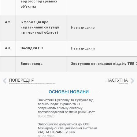
водогосподарських
об’єктах
4.2.
Інформація про
надзвичайні ситуації
Не надходило
на території області
4.3.
Наслідки НС
Не надходили
Виконавець
Заступник начальника відділу ТЕБ 
ПОПЕРЕДНЯ
НАСТУПНА
Щотижнева інформація про водогосподарську ситуацію в зоні діяльності БУВР Пруту та Сірету з 23 по 30 грудня 2025р. (включає щоденну та оперативну інформацію)
З Новим 2026 роком!
ОСНОВНІ НОВИНИ
Захистити Буковину та Румунію від
великої води: Україна та ЄС
запускають спільну систему
протипаводкової безпеки річки Сірет
05.08.2026
Запрошуємо долучитися до ХХІІІ
Міжнародної спеціалізованої виставки
«AQUA UKRAINE-2026».
04.08.2026