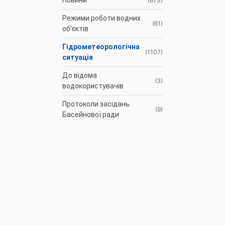
Новини
(673)
Режими роботи водних
(61)
об’єктів
Гідрометеорологічна
(1107)
ситуація
До відома
(3)
водокористувачів
Протоколи засідань
(9)
Басейнової ради
Оголошення
(35)
АРХІВ