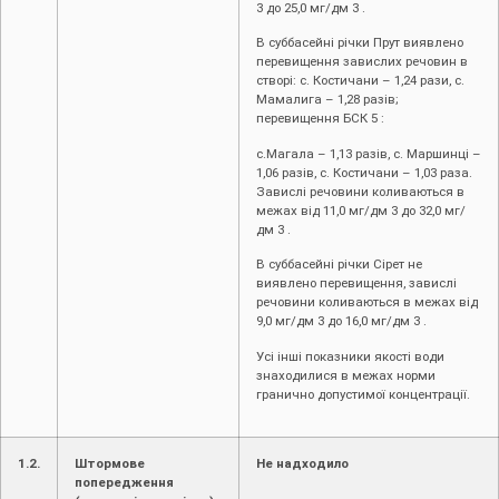
3 до 25,0 мг/дм 3 .
В суббасейні річки Прут виявлено
перевищення завислих речовин в
створі: с. Костичани – 1,24 рази, с.
Мамалига – 1,28 разів;
перевищення БСК 5 :
с.Магала – 1,13 разів, с. Маршинці –
1,06 разів, с. Костичани – 1,03 раза.
Завислі речовини коливаються в
межах від 11,0 мг/дм 3 до 32,0 мг/
дм 3 .
В суббасейні річки Сірет не
виявлено перевищення, завислі
речовини коливаються в межах від
9,0 мг/дм 3 до 16,0 мг/дм 3 .
Усі інші показники якості води
знаходилися в межах норми
гранично допустимої концентрації.
1.2.
Штормове
Не надходило
попередження