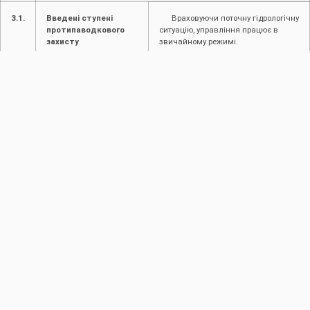
3.1.
Введені ступені
Враховуючи поточну гідрологічну
протипаводкового
ситуацію, управління працює в
захисту
звичайному режимі.
4.
Інформація про надзвичайні ситуації (НС)
4.1.
Інформація про
Не надходило
надзвичайні ситуації
(НС) на
водогосподарських
об’єктах в межах
діяльності
4.2.
Інформація про
Не надходило
надзвичайні ситуації
на
водогосподарських
об’єктах в межах
району басейну річки,
суббасейну річки.
5.
Виконавець
Заступник начальника відділу