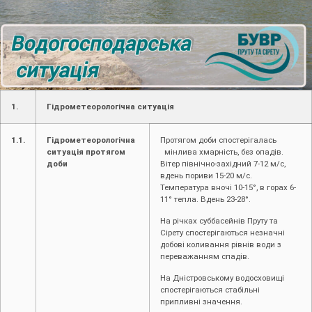
1.
Гідрометеорологічна ситуація
1.1.
Гідрометеорологічна
Протягом доби спостерігалась
ситуація протягом
мінлива хмарність, без опадів.
доби
Вітер північно-західний 7-12 м/с,
вдень пориви 15-20 м/с.
Температура вночі 10-15°, в горах 6-
11° тепла. Вдень 23-28°.
На річках суббасейнів Пруту та
Сірету спостерігаються незначні
добові коливання рівнів води з
переважанням спадів.
На Дністровському водосховищі
спостерігаються стабільні
припливні значення.