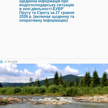
Щоденна інформація про
водогосподарську ситуацію
в зоні діяльності БУВР
Пруту та Сірету за 27 травня
2026 р. (включає щоденну та
оперативну інформацію)
27.05.2026