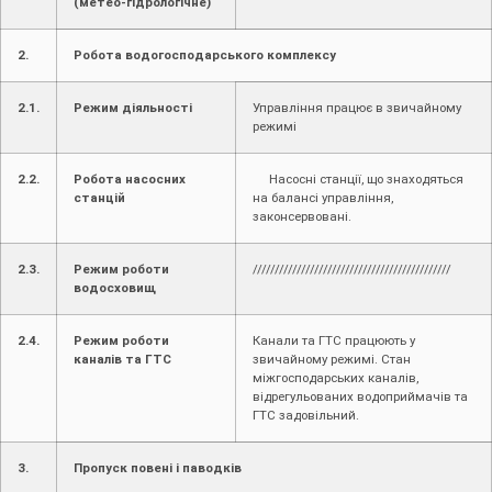
(метео-гідрологічне)
2.
Робота водогосподарського комплексу
2.1.
Режим діяльності
Управління працює в звичайному
режимі
2.2.
Робота насосних
Насосні станції, що знаходяться
станцій
на балансі управління,
законсервовані.
2.3.
Режим роботи
/////////////////////////////////////////////
водосховищ
2.4.
Режим роботи
Канали та ГТС працюють у
каналів та ГТС
звичайному режимі. Стан
міжгосподарських каналів,
відрегульованих водоприймачів та
ГТС задовільний.
3.
Пропуск повені і паводків