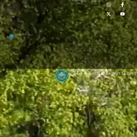
Приймальня:
Лабораторія:
dpbuvr@dpbuvr.gov.ua
(0372) 51-14-56
(0372) 53-92-00
Басейнове управління
водних ресурсів річок Прут та Сірет
БАСЕЙНОВЕ УПРАВЛІННЯ
ВОДНИХ РЕСУРСІВ РІЧОК ПРУТ ТА СІРЕТ
ДЕРЖАВНЕ АГЕНТСТВО ВОДНИХ РЕСУРСІВ УКРАЇНИ
[newyear_garland]