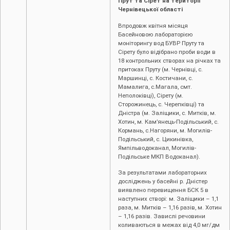
Прут та Сірет на території
Чернівецької області
Впродовж квітня місяця
Басейновою лабораторією
моніторингу вод БУВР Пруту та
Сірету було відібрано проби води в
18 контрольних створах на річках та
притоках Пруту (м. Чернівці, c.
Маршинці, с. Костичани, с.
Мамалига, с.Магала, смт.
Неполоківці), Сірету (м.
Сторожинець, с. Черепківці) та
Дністра (м. Заліщики, с. Митків, м.
Хотин, м. Кам’янець-Подільський, с.
Кормань, с.Нагоряни, м. Могилів-
Подільський, с. Цикинівка,
Ямпільводоканал, Могилів-
Подільське МКП Водоканал).
За результатами лабораторних
досліджень у басейні р. Дністер
виявлено перевищення БСК 5 в
наступних створі: м. Заліщики – 1,1
раза, м. Митків – 1,16 разів, м. Хотин
– 1,16 разів. Завислі речовини
коливаються в межах від 4,0 мг/дм