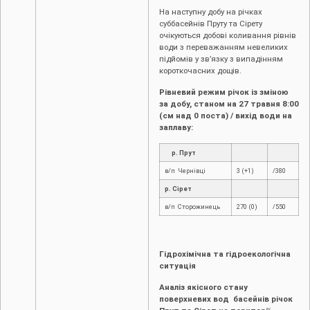
На наступну добу на річках
суббасейнів Пруту та Сірету
очікуються добові коливання рівнів
води з переважанням невеликих
підйомів у зв’язку з випадінням
короткочасних дощів.
Рівневий режим річок із зміною
за добу, станом на 2
7
травня 8:00
(см над 0 поста) / вихід води на
заплаву:
р. Прут
в/п Чернівці
3 (+1)
/380
р. Сірет
в/п Сторожинець
270 (0)
/550
Гідрохімічна та гідроекологічна
ситуація
Аналіз якісного стану
поверхневих вод басейнів річок