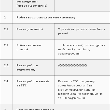
попередження
(метео-гідрологічне)
2.
Робота водогосподарського комплексу
2.1.
Режим діяльності
Управління працює в звичайному
режимі
2.2.
Робота насосних
Насосні станції, що знаходяться
станцій
на балансі управління,
законсервовані.
2.3.
Режим роботи
///////////////////////////////////////
водосховищ
2.4.
Режим роботи каналів
Канали та ГТС працюють у
та ГТС
звичайному режимі. Стан
міжгосподарських каналів,
відрегульованих водоприймачів
та ГТС задовільний.
3.
Пропуск повені і паводків