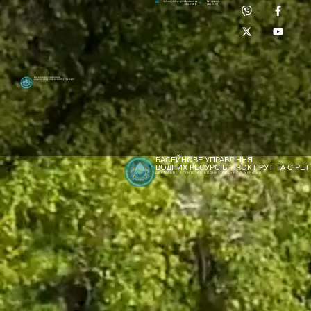
Приймальня:
Лабораторія:
dpbuvr@dpbuvr.gov.ua
(0372) 51-14-56
(0372) 53-92-00
Басейнове управління
водних ресурсів річок Прут та Сірет
БАСЕЙНОВЕ УПРАВЛІННЯ
ВОДНИХ РЕСУРСІВ РІЧОК ПРУТ ТА СІРЕТ
ДЕРЖАВНЕ АГЕНТСТВО ВОДНИХ РЕСУРСІВ УКРАЇНИ
[newyear_garland]