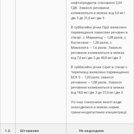
нафтопродуктів становило 2,54
ГДК. Завислі речовини
коливаються в межах від 5,0 мг/
дм 3 до 21,0 мг/дм 3 .
В суббасейні річки Прут виявлено
перевищення завислих речовин в
створі: c. Маршинці – 1,08 разів, с.
Костичани – 1,28 разів, с.
Мамалига – 1,6 разів. Завислі
речовини коливаються в межах
від 7,0 мг/дм 3 до 40,0 мг/дм 3 .
В суббасейні річки Сірет в створі с.
Черепківці виявлено перевищення
БСК 5 – 1,03 рази; завислі
речовини – 1,08 разів. Завислі
речовини коливаються в межах
від 18,0 мг/дм 3 до 27,0 мг/дм 3 .
Усі інші показники якості води
знаходилися в межах норми
граничнодопустимої концентрації.
1.2.
Штормове
Не надходило