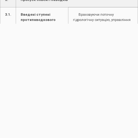
3.1.
Введені ступені
Враховуючи поточну
протипаводкового
гідрологічну ситуацію, управління
захисту
працює в звичайному режимі.
4.
Інформація про надзвичайні ситуації (НС)
4.1.
Інформація про
Не надходило
надзвичайні ситуації
(НС) на
водогосподарських
об’єктах в межах
діяльності
4.2.
Інформація про
Не надходило
надзвичайні ситуації
на водогосподарських
об’єктах в межах
району басейну річки,
суббасейну річки.
5.
Виконавець
Заступник начальника відділу