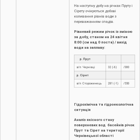
На наступну добу на річках Пруту і
Сірету очікуються добові
коливання рівнів води з
переважанням спадів.
Рівневий режим річок із зміною
за добу, станом на 2
4
квітня
8:00 (см над 0 поста) / вихід
води на заплаву:
р. Прут
в/п Чернівці
32 (-6)
/380
р. Сірет
в/п Сторожинець
281 (-1)
/550
Гідрохімічна та гідроекологічна
ситуація
Аналіз якісного стану
поверхневих вод басейнів річок
Прут та Сірет на території
Чернівецької області