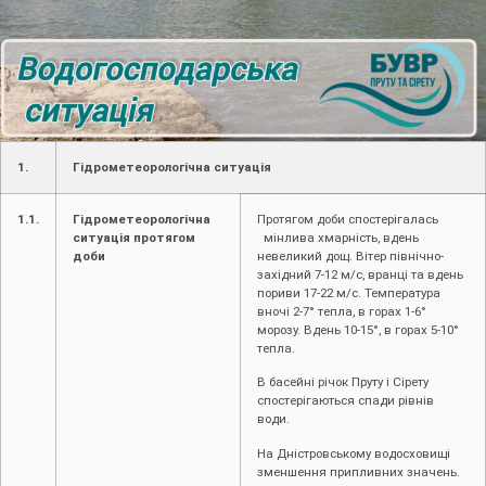
1.
Гідрометеорологічна ситуація
1.1.
Гідрометеорологічна
Протягом доби спостерігалась
ситуація протягом
мінлива хмарність, вдень
доби
невеликий дощ. Вітер північно-
західний 7-12 м/с, вранці та вдень
пориви 17-22 м/с. Температура
вночі 2-7° тепла, в горах 1-6°
морозу. Вдень 10-15°, в горах 5-10°
тепла.
В басейні річок Пруту і Сірету
спостерігаються спади рівнів
води.
На Дністровському водосховищі
зменшення припливних значень.