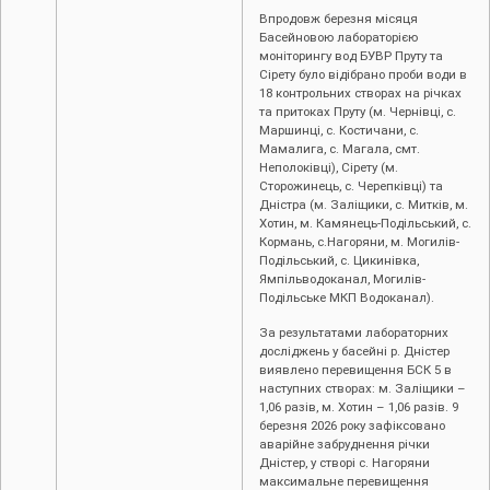
Впродовж березня місяця
Басейновою лабораторією
моніторингу вод БУВР Пруту та
Сірету було відібрано проби води в
18 контрольних створах на річках
та притоках Пруту (м. Чернівці, c.
Маршинці, с. Костичани, с.
Мамалига, с. Магала, смт.
Неполоківці), Сірету (м.
Сторожинець, с. Черепківці) та
Дністра (м. Заліщики, с. Митків, м.
Хотин, м. Камянець-Подільський, с.
Кормань, с.Нагоряни, м. Могилів-
Подільський, с. Цикинівка,
Ямпільводоканал, Могилів-
Подільське МКП Водоканал).
За результатами лабораторних
досліджень у басейні р. Дністер
виявлено перевищення БСК 5 в
наступних створах: м. Заліщики –
1,06 разів, м. Хотин – 1,06 разів. 9
березня 2026 року зафіксовано
аварійне забруднення річки
Дністер, у створі с. Нагоряни
максимальне перевищення