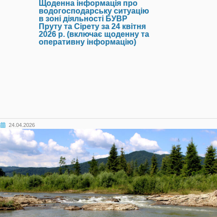
Щоденна інформація про
водогосподарську ситуацію
в зоні діяльності БУВР
Пруту та Сірету за 24 квітня
2026 р. (включає щоденну та
оперативну інформацію)
24.04.2026