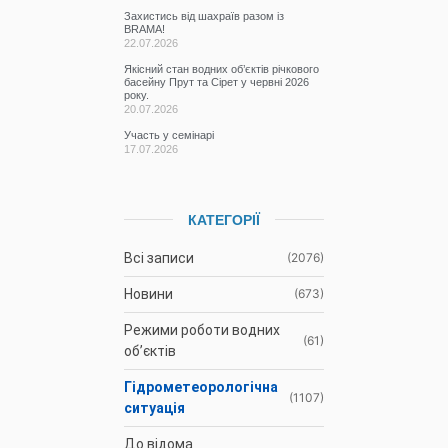
Захистись від шахраїв разом із
BRAMA!
22.07.2026
Якісний стан водних об’єктів річкового
басейну Прут та Сірет у червні 2026
року.
20.07.2026
Участь у семінарі
17.07.2026
КАТЕГОРІЇ
Всі записи
(2076)
Новини
(673)
Режими роботи водних
(61)
об’єктів
Гідрометеорологічна
(1107)
ситуація
До відома