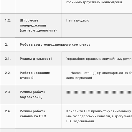
гранично допустимої концентрації.
1.2.
Штормове
Не надходило
попередження
(метео-гідрологічне)
2.
Робота водогосподарського комплексу
2.1.
Режим діяльності
Управління працює в звичайному режи
2.2.
Робота насосних
Насосні станції, що знаходяться на ба
станцій
законсервовані.
2.3.
Режим роботи
||||||||||||||||||||||||||||||||||||||||||||||||||||||||||||||||||||||||||
водосховищ
2.4.
Режим роботи
Канали та ГТС працюють у звичайному 
каналів та ГТС
міжгосподарських каналів, відрегульо
ГТС задовільний.