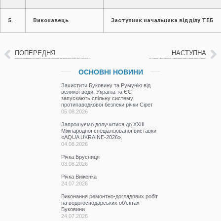
5.
Виконавець
Заступник начальника відділу ТЕБ 
ПОПЕРЕДНЯ
НАСТУПНА
Щоденна інформація про водогосподарську ситуацію в зоні діяльності БУВР Пруту та Сірету за 19 червня 2026 р. (включає щоденну та оперативну інформацію)
22 червня – День скорботи і вшанування пам’яті жертв війни в Україні.
ОСНОВНІ НОВИНИ
Захистити Буковину та Румунію від
великої води: Україна та ЄС
запускають спільну систему
протипаводкової безпеки річки Сірет
05.08.2026
Запрошуємо долучитися до ХХІІІ
Міжнародної спеціалізованої виставки
«AQUA UKRAINE-2026».
04.08.2026
Річка Брусниця
03.08.2026
Річка Виженка
24.07.2026
Виконання ремонтно-доглядових робіт
на водогосподарських об’єктах
Буковини
24.07.2026