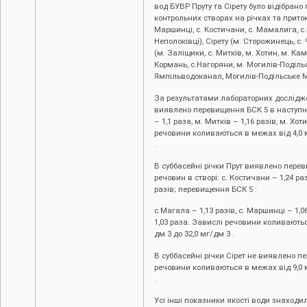
вод БУВР Пруту та Сірету було відібрано
контрольних створах на річках та притока
Маршинці, с. Костичани, с. Мамалига, с
Неполоківці), Сірету (м. Сторожинець, с.
(м. Заліщики, с. Митків, м. Хотин, м. Ка
Кормань, с.Нагоряни, м. Могилів-Подільс
Ямпільводоканал, Могилів-Подільське 
За результатами лабораторних досліджен
виявлено перевищення БСК 5 в наступни
– 1,1 раза, м. Митків – 1,16 разів, м. Хот
речовини коливаються в межах від 4,0 м
.
В суббасейні річки Прут виявлено пер
речовин в створі: с. Костичани – 1,24 ра
разів; перевищення БСК 5 :
с.Магала – 1,13 разів, с. Маршинці – 1,0
1,03 раза. Завислі речовини коливаютьс
дм 3 до 32,0 мг/дм 3 .
В суббасейні річки Сірет не виявлено п
речовини коливаються в межах від 9,0 м
.
Усі інші показники якості води знаход