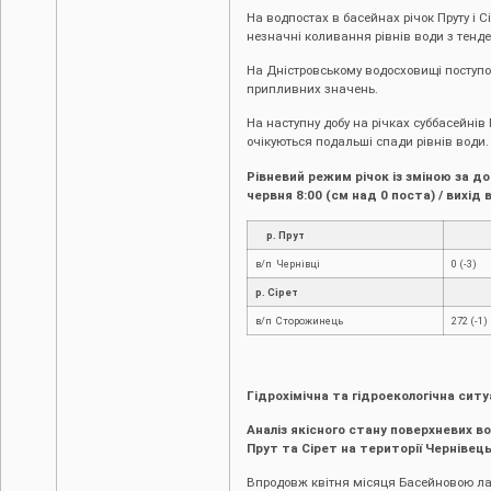
На водпостах в басейнах річок Пруту і С
незначні коливання рівнів води з тенде
На Дністровському водосховищі поступ
припливних значень.
На наступну добу на річках суббасейнів П
очікуються подальші спади рівнів води.
Рівневий режим річок із зміною за до
червня 8:00 (см над 0 поста) / вихід 
р. Прут
в/п Чернівці
0 (-3)
р. Сірет
в/п Сторожинець
272 (-1)
Гідрохімічна та гідроекологічна ситу
Аналіз якісного стану поверхневих в
Прут та Сірет на території Чернівець
Впродовж квітня місяця Басейновою ла