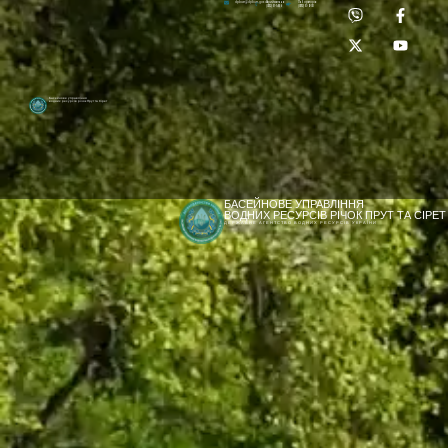
Приймальня:
Лабораторія:
dpbuvr@dpbuvr.gov.ua
(0372) 51-14-56
(0372) 53-92-00
Басейнове управління
водних ресурсів річок Прут та Сірет
БАСЕЙНОВЕ УПРАВЛІННЯ
ВОДНИХ РЕСУРСІВ РІЧОК ПРУТ ТА СІРЕТ
ДЕРЖАВНЕ АГЕНТСТВО ВОДНИХ РЕСУРСІВ УКРАЇНИ
[newyear_garland]