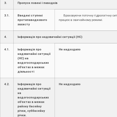
3.
Пропуск повені і паводків
3.1.
Введені ступені
Враховуючи поточну гідрологічну ситу
протипаводкового
працює в звичайному режимі.
захисту
4.
Інформація про надзвичайні ситуації (НС)
4.1.
Інформація про
Не надходило
надзвичайні ситуації
(НС) на
водогосподарських
об’єктах в межах
діяльності
4.2.
Інформація про
Не надходило
надзвичайні ситуації
на
водогосподарських
об’єктах в межах
району басейну
річки, суббасейну
річки.