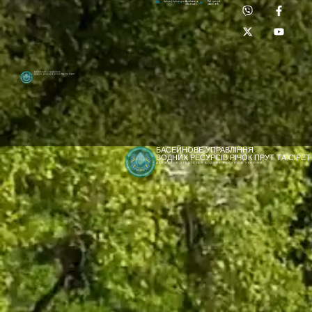
Приймальня:
Лабораторія:
dpbuvr@dpbuvr.gov.ua
(0372) 51-14-56
(0372) 53-92-00
Басейнове управління
водних ресурсів річок Прут та Сірет
БАСЕЙНОВЕ УПРАВЛІННЯ
ВОДНИХ РЕСУРСІВ РІЧОК ПРУТ ТА СІРЕТ
ДЕРЖАВНЕ АГЕНТСТВО ВОДНИХ РЕСУРСІВ УКРАЇНИ
[newyear_garland]