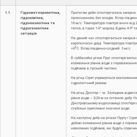
1.1.
Гідрометеорологічна,
Протягом доби спостерігалась хмарна 
гідрохімічна,
проясненням, без опадів. Вітер південн
гідроекологічна та
10 м/с. Температура повітря вночі від 2
гідрогеологічна
тепла, в горах 1-6° морозу. Вдень 4-9° т
ситуація
На даний час спостерігається хмарна 
короткочасні дощі. Температура повітр
0
+6
С. Вітер південно-східний 3 м/с.
В суббасейні річки Прут спостерігаютьс
коливання рівнів води з переважанн
підйомів в гірській частині.
На річці Сірет утримується малозмінн
гідрологічний режим.
На річці Дністер – м. Заліщики відміч
рівня води – 0,24 м за останню добу. Н
Дністровському водосховищі спостері
стабільні припливні значеня води.
На наступну добу на річках Пруту і Сіре
добові коливання рівнів води з пере
невеликих підйомів, які будуть спричи