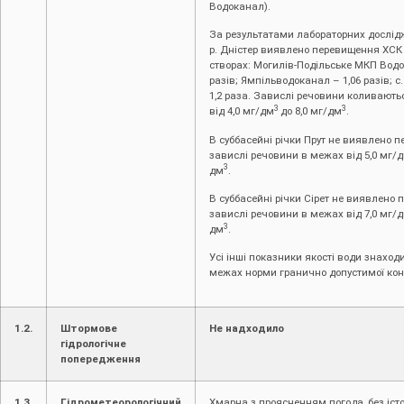
Водоканал).
За результатами лабораторних дослідж
р. Дністер виявлено перевищення ХСК
створах: Могилів-Подільське МКП Водо
разів; Ямпільводоканал – 1,06 разів; с
1,2 раза. Завислі речовини коливають
3
3
від 4,0 мг/дм
до 8,0 мг/дм
.
В суббасейні річки Прут не виявлено 
завислі речовини в межах від 5,0 мг/
3
дм
.
В суббасейні річки Сірет не виявлено 
завислі речовини в межах від 7,0 мг/
3
дм
.
Усі інші показники якості води знаход
межах норми гранично допустимої конц
1.2.
Штормове
Не надходило
гідрологічне
попередження
1.3.
Гідрометеорологічний
Хмарна з проясненням погода, без істо