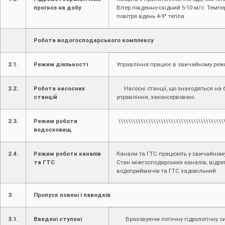
прогноз на добу
Вітер південно-східний 5-10 м/с. Темпе
повітря вдень 4-9° тепла.
Робота водогосподарського комплексу
2.1.
Режим діяльності
Управління працює в звичайному реж
2.2.
Робота насосних
Насосні станції, що знаходяться на 
станцій
управління, законсервовані.
2.3.
Режим роботи
\\\\\\\\\\\\\\\\\\\\\\\\\\\\\\\\\\\\\\\\\\
водосховищ
2.4.
Режим роботи каналів
Канали та ГТС працюють у звичайному
та ГТС
Стан міжгосподарських каналів, відре
водоприймачів та ГТС задовільний.
3.
Пропуск повені і паводків
3.1.
Введені ступені
Враховуючи поточну гідрологічну си