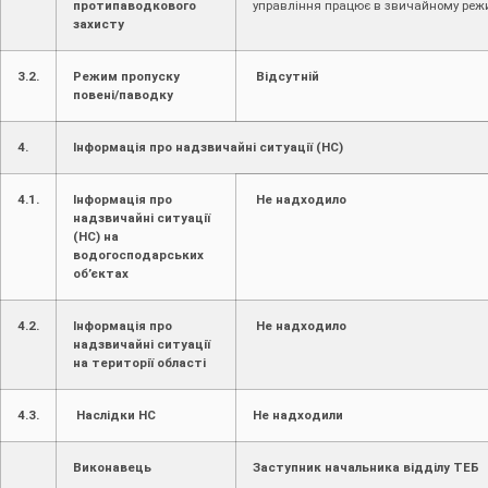
протипаводкового
управління працює в звичайному реж
захисту
3.2.
Режим пропуску
Відсутній
повені/паводку
4.
Інформація про надзвичайні ситуації (НС)
4.1.
Інформація про
Не надходило
надзвичайні ситуації
(НС) на
водогосподарських
об’єктах
4.2.
Інформація про
Не надходило
надзвичайні ситуації
на території області
4.3.
Наслідки НС
Не надходили
Виконавець
Заступник начальника відділу ТЕБ 