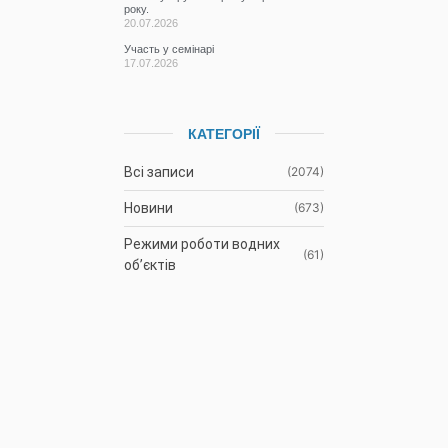
року.
20.07.2026
Участь у семінарі
17.07.2026
КАТЕГОРІЇ
Всі записи
(2074)
Новини
(673)
Режими роботи водних
(61)
об’єктів
Гідрометеорологічна
(1105)
ситуація
До відома
(3)
водокористувачів
Протоколи засідань
(9)
Басейнової ради