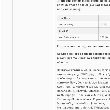
.
Рівневий режим річок із зміною за 
на 21 листопада 8:00 (см над 0 пост
води на заплаву:
р. Прут
в/п Чернівці
15 (-9)
р. Сірет
в/п Сторожинець
274 (0)
Гідрохімічна та гідроекологічна сит
Аналіз якісного стану поверхневих 
річок Прут та Сірет на території Че
області
Протягом жовтня місяця Басейновою 
моніторингу вод БУВР Пруту та Сірету б
проби води в 18 контрольних створах н
притоках Пруту (м. Чернівці, c. Маршинц
Костичани, с. Мамалига, с. Магала, см
Неполоківці), Сірету (м. Сторожинець, с
та Дністра (м. Заліщики, с. Митків, м. Х
Кам’янець-Подільський, с. Кормань, с. 
Могилів-Подільський, с. Цикинівка,
Ямпільводоканал, Могилів-Подільськ