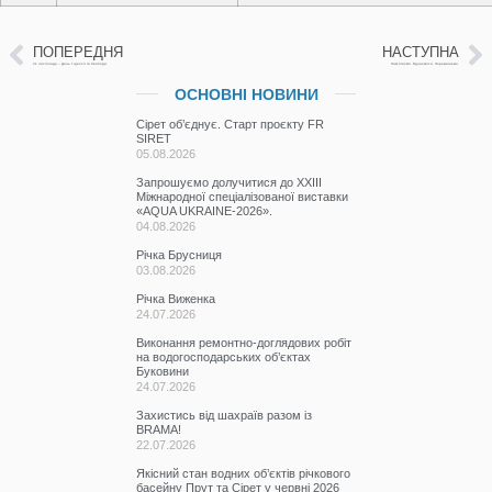
ПОПЕРЕДНЯ
НАСТУПНА
21 листопада – День Гідності та Свободи.
Пам’ятаємо. Єднаємося. Перемагаємо.
ОСНОВНІ НОВИНИ
Сірет об’єднує. Старт проєкту FR
SIRET
05.08.2026
Запрошуємо долучитися до ХХІІІ
Міжнародної спеціалізованої виставки
«AQUA UKRAINE-2026».
04.08.2026
Річка Брусниця
03.08.2026
Річка Виженка
24.07.2026
Виконання ремонтно-доглядових робіт
на водогосподарських об’єктах
Буковини
24.07.2026
Захистись від шахраїв разом із
BRAMA!
22.07.2026
Якісний стан водних об’єктів річкового
басейну Прут та Сірет у червні 2026