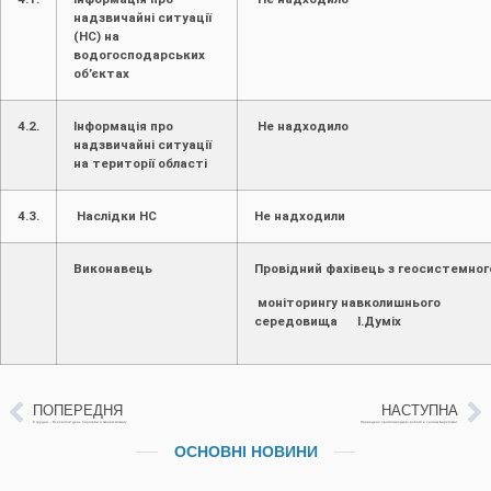
надзвичайні ситуації
(НС) на
водогосподарських
об’єктах
4.2.
Інформація про
Не надходило
надзвичайні ситуації
на території області
4.3.
Наслідки НС
Не надходили
Виконавець
Провідний фахівець з геосистемног
моніторингу навколишнього
середовища І.Думіх
ПОПЕРЕДНЯ
НАСТУПНА
8 грудня – Всесвітній день боротьби зі зміною клімату
Проведено протипаводкові роботи в селищі Берегомет.
ОСНОВНІ НОВИНИ
Захистити Буковину та Румунію від