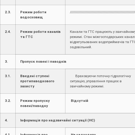
2.3.
Режим роботи
/////////////////////////////////////////////////////
водосховищ
2.4.
Режим роботи каналів
Канали та ГТС працюють у звичайном
та ГТС
режимі. Стан міжгосподарських каналі
відрегульованих водоприймачів та ГТ
задовільний.
3.
Пропуск повені і паводків
3.1.
Введені ступені
Враховуючи поточну гідрологічну
протипаводкового
ситуацію, управління працює в
захисту
звичайному режимі.
3.2.
Режим пропуску
Відсутній
повені/паводку
4.
Інформація про надзвичайні ситуації (НС)
4.1.
Інформація про
Не надходило