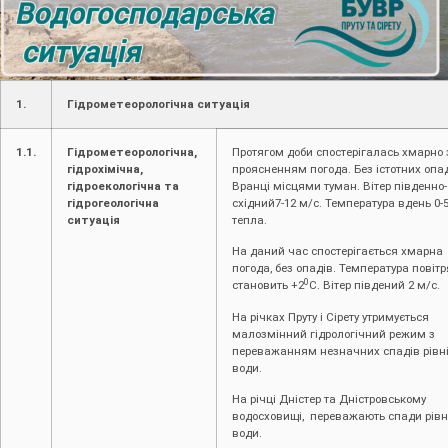
1.
Гідрометеорологічна ситуація
1.1.
Гідрометеорологічна,
Протягом доби спостерігалась хмарно 
гідрохімічна,
проясненням погода. Без істотних опад
гідроекологічна та
Вранці місцями туман. Вітер південно-
гідрогеологічна
східний7-12 м/с. Температура вдень 0-
ситуація
тепла.
На даний час спостерігається хмарна
погода, без опадів. Температура повітр
0
становить +2
С. Вітер південий 2 м/с.
На річках Пруту і Сірету утримується
малозмінний гідрологічний режим з
переважанням незначних спадів рівн
води.
На річці Дністер та Дністровському
водосховищі, переважають спади рівн
води.