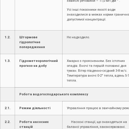
завислі речовини – 11,0 мг/дм
.
Усі інші показники якості води
знаходилися в межах норми гранично
допустимої концентрації.
1.2.
Штормове
Не надходило.
гідрологічне
попередження
1.3.
Гідрометеорологічний
Хмарно з проясненням. Без істотних
прогноз на добу
опадів. Вночі та першій половині дня
туман. Вітер південно-східний 3-8 м/с.
Температура вночі 0-2° тепла, вдень 5-
тепла.
Робота водогосподарського комплексу
2.1.
Режим діяльності
Управління працює в звичайному реж
2.2.
Робота насосних
Насосні станції, що знаходяться на
станцій
балансі управління, законсервовані.