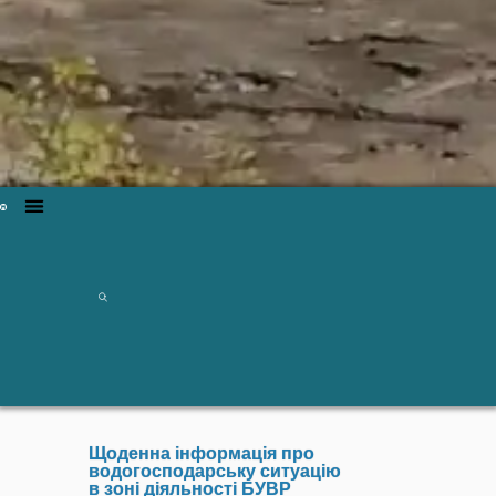
Щоденна інформація про
водогосподарську ситуацію
в зоні діяльності БУВР