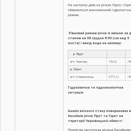
На наступну добу на річках Пруту і Сіре
збережеться малозмінний гідрологічн
режим.
.
Рівневий режим річок із зміною за д
станом на 08 грудня 8:00 (см над 0
поста) / вихід води на заплаву:
р. Прут
в/п Чернівці
15(-2)
/3
р. Сірет
в/п Сторожинець
277 (-1)
/5
Гідрохімічна та гідроекологічна
ситуація
Аналіз якісного стану поверхневих 
басейнів річок Прут та Сірет на
території Чернівецької області
Протягом листопада місяця Басейнов