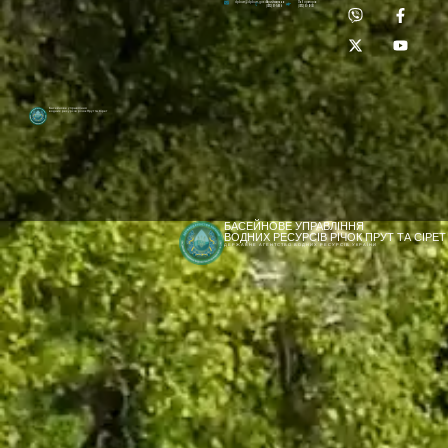
Приймальня:
Лабораторія:
dpbuvr@dpbuvr.gov.ua
(0372) 51-14-56
(0372) 53-92-00
Басейнове управління
водних ресурсів річок Прут та Сірет
БАСЕЙНОВЕ УПРАВЛІННЯ
ВОДНИХ РЕСУРСІВ РІЧОК ПРУТ ТА СІРЕТ
ДЕРЖАВНЕ АГЕНТСТВО ВОДНИХ РЕСУРСІВ УКРАЇНИ
[newyear_garland]