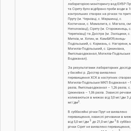
лабораторією моніторингу вод БУВР Пр
та Сірету було відібрано проби води в 1
контрольних створах на річках та прит
Пруту (м. Чернівці, c. Маршинці, с.
Костичани, с. Мамалига, с. Магала, см
Неполоківці), Сірету (м. Сторожинець, с
Черепківці) та Дністра (м. Заліщики, с.
Митків, м. Хотин, м. Кам&#39;янець-
Подільський, с. Кормань, с. Нагоряни, м
Могилів-Подільський, с. Цикинівка,
Ямпільводоканал, Могилів-Подільськ
Водоканал).
За результатами лабораторних дослід
у басейні р. Дністер виявлено
перевищення ХСК в наступних створах
Могилів-Подільське МКП Водоканал –1
разів; Ямпільводоканал – 1,26 разів; с.
Цекинівка – 1,06 разів. Завислі речов
коливаються в межах від 3,0 мг/дм 3 д
3
мг/дм
.
В суббасейні річки Прут не виявлено
перевищення, завислі речовини в ме
3
3
від 5,0 мг/дм
до 21,0 мг/дм
В суббас
річки Сірет не виявлено перевищення,
3