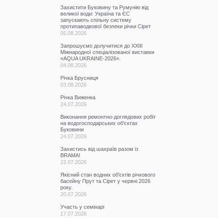
Захистити Буковину та Румунію від
великої води: Україна та ЄС
запускають спільну систему
протипаводкової безпеки річки Сірет
05.08.2026
Запрошуємо долучитися до ХХІІІ
Міжнародної спеціалізованої виставки
«AQUA UKRAINE-2026».
04.08.2026
Річка Брусниця
03.08.2026
Річка Виженка
24.07.2026
Виконання ремонтно-доглядових робіт
на водогосподарських об’єктах
Буковини
24.07.2026
Захистись від шахраїв разом із
BRAMA!
22.07.2026
Якісний стан водних об’єктів річкового
басейну Прут та Сірет у червні 2026
року.
20.07.2026
Участь у семінарі
17.07.2026