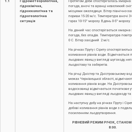
1.1
Гідрометеорологічна,
Протягом доби спостерігалась хмарна
гідрохімічна,
погода, вночі та вранці невеликий сніг
гідроекологічна та
місцями ожеледиця. Вітер північно-зах
гідрогеологічна
пориви 15-20 м/с. Температура вночі 3-
ситуація
горах 10-15° морозу. Вдень 0-5° морозу.
На даний час спостерігається хмарна
погода, без опадів. Температура повітр
0 С. Вітер західний 2 м/с.
На річках Пруту і Сірету спостерігаютьс
коливання рівнів води. Відмічається 
льодових явищ у вигляді шугоходу, не
льодоставу та заберегів.
На річці Дністер та Дністровському во
межах Чернівецької області, відмічают
коливання рівнів води. На Дністровсь
водосховищі відмічається початкове 
льодових явищ у вигляді льодоходу та 
На наступну добу на річках Пруту і Сіре
добові коливання рівнів води з пода
посиленням льодоутворення.
РІВНЕВИЙ РЕЖИМ РІЧОК, СТАНОМ 
8:00.