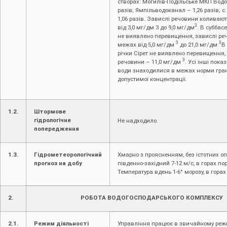
створах: Могилів-Подільське МКП Водо
разів; Ямпільводоканал – 1,26 разів; с
1,06 разів. Завислі речовини коливаю
3
від 3,0 мг/дм 3 до 9,0 мг/дм
. В суббас
не виявлено перевищення, завислі ре
3
3
межах від 5,0 мг/дм
до 21,0 мг/дм
В
річки Сірет не виявлено перевищення,
3
речовини – 11,0 мг/дм
. Усі інші пока
води знаходилися в межах норми гра
допустимої концентрації.
1.2.
Штормове
гідрологічне
Не надходило.
попередження
1.3.
Гідрометеорологічний
Хмарно з проясненням, без істотних оп
прогноз на добу
південно-західний 7-12 м/с, в горах по
Температура вдень 1-6° морозу, в горах 
2.
РОБОТА ВОДОГОСПОДАРСЬКОГО КОМПЛЕКСУ
2.1.
Режим діяльності
Управління працює в звичайному реж