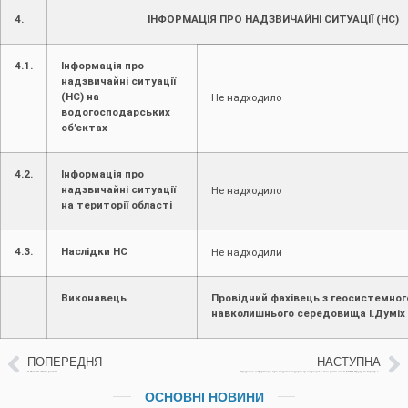
4.
ІНФОРМАЦІЯ ПРО НАДЗВИЧАЙНІ СИТУАЦІЇ (НС)
4.1.
Інформація про
надзвичайні ситуації
(НС) на
Не надходило
водогосподарських
об’єктах
4.2.
Інформація про
надзвичайні ситуації
Не надходило
на території області
4.3.
Наслідки НС
Не надходили
Виконавець
Провідний фахівець з геосистемног
навколишнього середовища І.Думіх
ПОПЕРЕДНЯ
НАСТУПНА
З Новим 2026 роком!
Щоденна інформація про водогосподарську ситуацію в зоні діяльності БУВР Пруту та Сірету за 02 січня 2026 р. (включає щоденну та оперативну інформацію)
ОСНОВНІ НОВИНИ