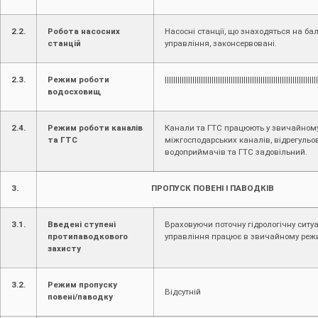
2.2.
Робота насосних
Насосні станції, що знаходяться на ба
станцій
управління, законсервовані.
2.3.
Режим роботи
||||||||||||||||||||||||||||||||||||||||||||||||||||||||||||||||||||||||
водосховищ
2.4.
Режим роботи каналів
Канали та ГТС працюють у звичайному
та ГТС
міжгосподарських каналів, відрегульо
водоприймачів та ГТС задовільний.
3.
ПРОПУСК ПОВЕНІ І ПАВОДКІВ
3.1.
Введені ступені
Враховуючи поточну гідрологічну ситуа
протипаводкового
управління працює в звичайному реж
захисту
3.2.
Режим пропуску
Відсутній
повені/паводку