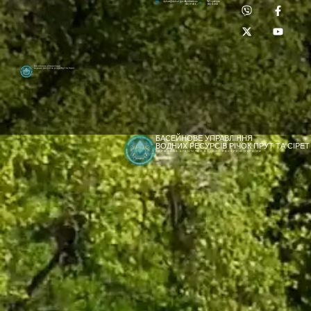
Приймальня:
Лабораторія:
dpbuvr@dpbuvr.gov.ua
(0372) 51-14-56
(0372) 53-92-00
Басейнове управління
водних ресурсів річок Прут та Сірет
БАСЕЙНОВЕ УПРАВЛІННЯ
ВОДНИХ РЕСУРСІВ РІЧОК ПРУТ ТА СІРЕТ
ДЕРЖАВНЕ АГЕНТСТВО ВОДНИХ РЕСУРСІВ УКРАЇНИ
[newyear_garland]