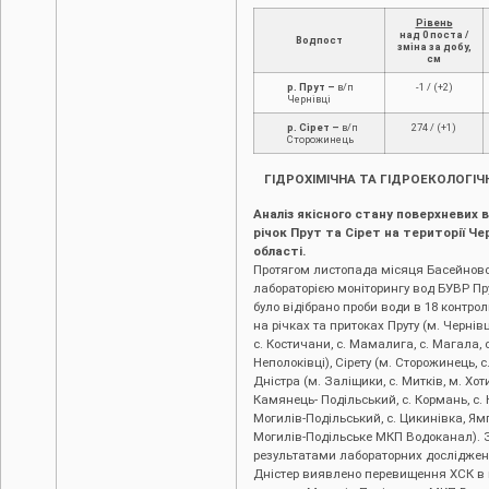
Рівень
над 0 поста /
Водпост
зміна за добу,
см
р. Прут –
в/п
-1 / (+2)
Чернівці
р. Сірет –
в/п
274 / (+1)
Сторожинець
ГІДРОХІМІЧНА ТА ГІДРОЕКОЛОГІЧ
Аналіз якісного стану поверхневих 
річок Прут та Сірет на території Че
області.
Протягом листопада місяця Басейнов
лабораторією моніторингу вод БУВР Пру
було відібрано проби води в 18 контро
на річках та притоках Пруту (м. Чернівц
с. Костичани, с. Мамалига, с. Магала, 
Неполоківці), Сірету (м. Сторожинець, с
Дністра (м. Заліщики, с. Митків, м. Хоти
Камянець- Подільський, с. Кормань, с. 
Могилів-Подільський, с. Цикинівка, Я
Могилів-Подільське МКП Водоканал). 
результатами лабораторних досліджень
Дністер виявлено перевищення ХСК в