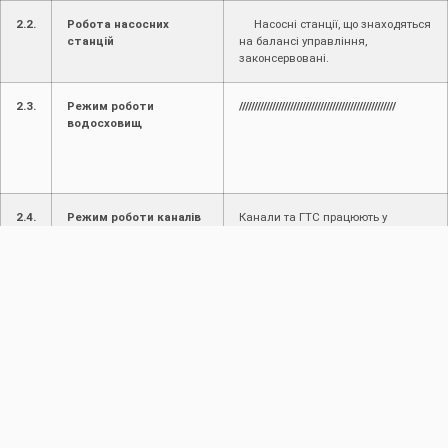
2.2.
Робота насосних
Насосні станції, що знаходяться
станцій
на балансі управління,
законсервовані.
2.3.
Режим роботи
////////////////////////////////////////////////////
водосховищ
2.4.
Режим роботи каналів
Канали та ГТС працюють у
та ГТС
звичайному режимі. Стан
міжгосподарських каналів,
відрегульованих водоприймачів
та ГТС задовільний.
3.
Пропуск повені і паводків
3.1.
Введені ступені
Враховуючи поточну
протипаводкового
гідрологічну ситуацію, управління
захисту
працює в звичайному режимі.