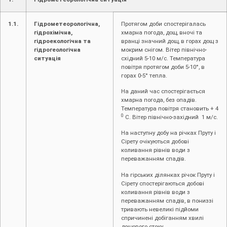
1.1.
Гідрометеорологічна,
Протягом доби спостерігалась
гідрохімічна,
хмарна погода, дощ, вночі та
гідроекологічна та
вранці значний дощ, в горах дощ з
гідрогеологічна
мокрим снігом. Вітер північно-
ситуація
східний 5-10 м/с. Температура
повітря протягом доби 5-10°, в
горах 0-5° тепла.
На даний час спостерігається
хмарна погода, без опадів.
Температура повітря становить + 4
0
С. Вітер північно-західний 1 м/с.
На наступну добу на річках Пруту і
Сірету очікуються добові
коливання рівнів води з
переважанням спадів.
На гірських ділянках річок Пруту і
Сірету спостерігаються добові
коливання рівнів води з
переважанням спадів, в пониззі
тривають невеликі підйоми
спричинені добіганням хвилі
дощового стоку.