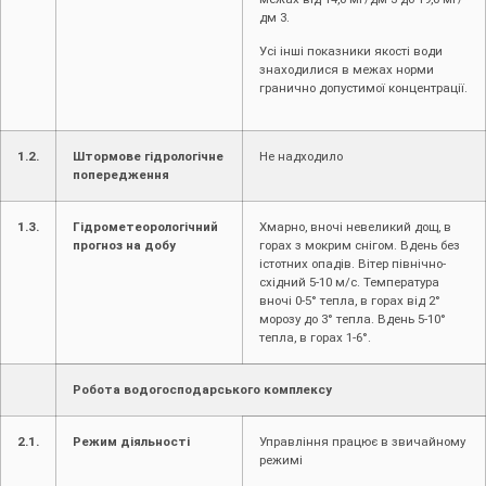
дм 3.
Усі інші показники якості води
знаходилися в межах норми
гранично допустимої концентрації.
1.2.
Штормове гідрологічне
Не надходило
попередження
1.3.
Гідрометеорологічний
Хмарно, вночі невеликий дощ, в
прогноз на добу
горах з мокрим снігом. Вдень без
істотних опадів. Вітер північно-
східний 5-10 м/с. Температура
вночі 0-5° тепла, в горах від 2°
морозу до 3° тепла. Вдень 5-10°
тепла, в горах 1-6°.
Робота водогосподарського комплексу
2.1.
Режим діяльності
Управління працює в звичайному
режимі