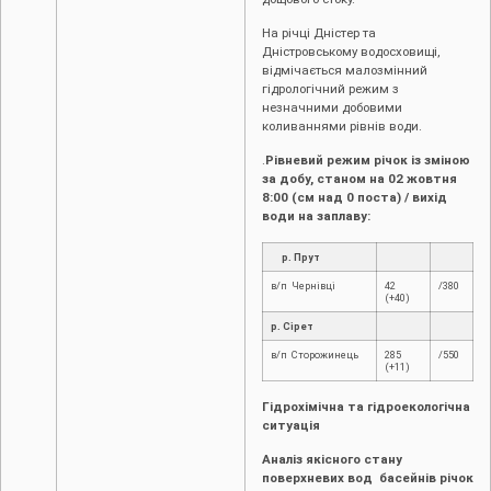
На річці Дністер та
Дністровському водосховищі,
відмічається малозмінний
гідрологічний режим з
незначними добовими
коливаннями рівнів води.
.
Рівневий режим річок із зміною
за добу, станом на 02 жовтня
8:00 (см над 0 поста) / вихід
води на заплаву:
р. Прут
в/п Чернівці
42
/380
(+40)
р. Сірет
в/п Сторожинець
285
/550
(+11)
Гідрохімічна та гідроекологічна
ситуація
Аналіз якісного стану
поверхневих вод басейнів річок