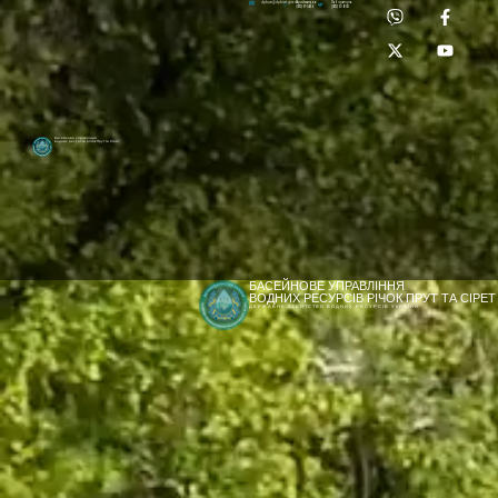
Приймальня:
Лабораторія:
dpbuvr@dpbuvr.gov.ua
(0372) 51-14-56
(0372) 53-92-00
Басейнове управління
водних ресурсів річок Прут та Сірет
БАСЕЙНОВЕ УПРАВЛІННЯ
ВОДНИХ РЕСУРСІВ РІЧОК ПРУТ ТА СІРЕТ
ДЕРЖАВНЕ АГЕНТСТВО ВОДНИХ РЕСУРСІВ УКРАЇНИ
[newyear_garland]