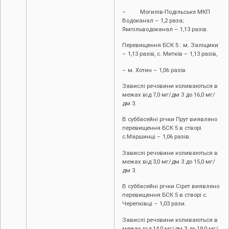
– Могилів-Подільське МКП
Водоканал – 1,2 раза;
Ямпільводоканал – 1,13 разів.
Перевищення БСК 5 : м. Заліщики
– 1,13 разів, с. Митків – 1,13 разів,
– м. Хотин – 1,06 разів.
Завислі речовини коливаються в
межах від 7,0 мг/дм 3 до 16,0 мг/
дм 3.
В суббасейні річки Прут виявлено
перевищення БСК 5 в створі
c.Маршинці – 1,06 разів.
Завислі речовини коливаються в
межах від 3,0 мг/дм 3 до 15,0 мг/
дм 3.
В суббасейні річки Сірет виявлено
перевищення БСК 5 в створі с.
Черепківці – 1,03 рази.
Завислі речовини коливаються в
межах від 14,0 мг/дм 3 до 19,0 мг/