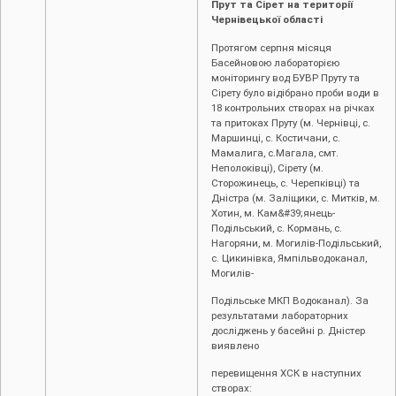
Прут та Сірет на території
Чернівецької області
Протягом серпня місяця
Басейновою лабораторією
моніторингу вод БУВР Пруту та
Сірету було відібрано проби води в
18 контрольних створах на річках
та притоках Пруту (м. Чернівці, c.
Маршинці, с. Костичани, с.
Мамалига, с.Магала, смт.
Неполоківці), Сірету (м.
Сторожинець, с. Черепківці) та
Дністра (м. Заліщики, с. Митків, м.
Хотин, м. Кам&#39;янець-
Подільський, с. Кормань, с.
Нагоряни, м. Могилів-Подільський,
с. Цикинівка, Ямпільводоканал,
Могилів-
Подільське МКП Водоканал). За
результатами лабораторних
досліджень у басейні р. Дністер
виявлено
перевищення ХСК в наступних
створах: