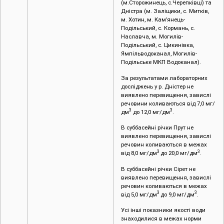
(м.Сторожинець, с.Черепківці) та
Дністра (м. Заліщики, с. Митків,
м. Хотин, м. Кам’янець-
Подільський, с. Кормань, с.
Наславча, м. Могилів-
Подільський, с. Цикинівка,
Ямпільводоканал, Могилів-
Подільське МКП Водоканал).
За результатами лабораторних
досліджень у р. Дністер не
виявлено перевищення, завислі
речовини коливаються від 7,0 мг/
3
3
дм
до 12,0 мг/дм
.
В суббасейні річки Прут не
виявлено перевищення, завислі
речовин коливаються в межах
3
3
від 8,0 мг/дм
до 20,0 мг/дм
.
В суббасейні річки Сірет не
виявлено перевищення, завислі
речовин коливаються в межах
3
3
від 5,0 мг/дм
до 9,0 мг/дм
.
Усі інші показники якості води
знаходилися в межах норми