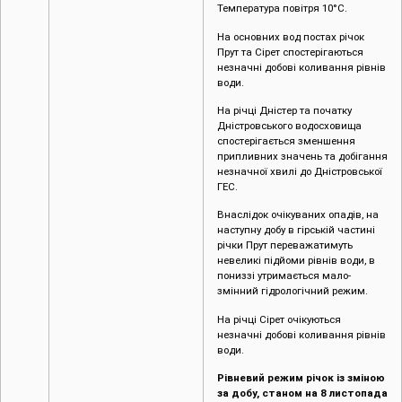
Температура повітря 10°C.
На основних вод постах річок
Прут та Сірет спостерігаються
незначні добові коливання рівнів
води.
На річці Дністер та початку
Дністровського водосховища
спостерігається зменшення
припливних значень та добігання
незначної хвилі до Дністровської
ГЕС.
Внаслідок очікуваних опадів, на
наступну добу в гірській частині
річки Прут переважатимуть
невеликі підйоми рівнів води, в
пониззі утримається мало-
змінний гідрологічний режим.
На річці Сірет очікуються
незначні добові коливання рівнів
води.
Рівневий режим річок із зміною
за добу, станом на 8 листопада