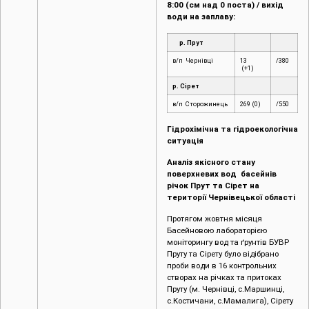
8:00 (см над 0 поста) / вихід
води на заплаву:
р. Прут
в/п Чернівці
13
/380
(+1)
р. Сірет
в/п Сторожинець
269 (0)
/550
Гідрохімічна та гідроекологічна
ситуація
Аналіз якісного стану
поверхневих вод басейнів
річок Прут та Сірет на
території Чернівецької області
Протягом жовтня місяця
Басейновою лабораторією
моніторингу вод та ґрунтів БУВР
Пруту та Сірету було відібрано
проби води в 16 контрольних
створах на річках та притоках
Пруту (м. Чернівці, c.Маршинці,
с.Костичани, с.Мамалига), Сірету