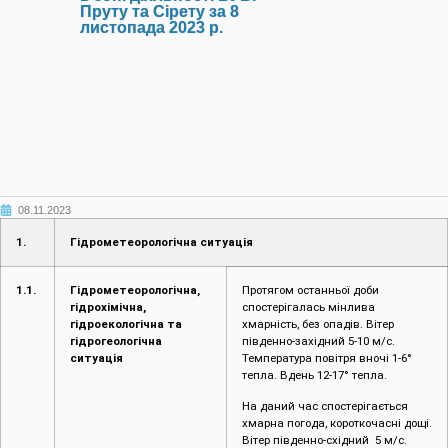
Пруту та Сірету за 8
листопада 2023 р.
08.11.2023
1.
Гідрометеорологічна ситуація
1.1.
Гідрометеорологічна,
Протягом останньої доби
гідрохімічна,
спостерігалась мінлива
гідроекологічна та
хмарність, без опадів. Вітер
гідрогеологічна
південно-західний 5-10 м/с.
ситуація
Температура повітря вночі 1-6°
тепла. Вдень 12-17° тепла.
На даний час спостерігається
хмарна погода, короткочасні дощі.
Вітер південно-східний 5 м/с.