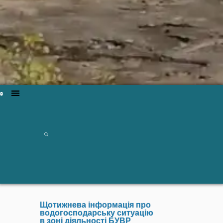
Щотижнева інформація про
водогосподарську ситуацію
в зоні діяльності БУВР