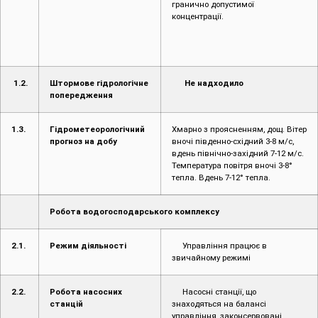
гранично допустимої
концентрації.
1.2.
Штормове гідрологічне
Не надходило
попередження
1.3.
Гідрометеорологічний
Хмарно з проясненням, дощ. Вітер
прогноз на добу
вночі південно-східний 3-8 м/с,
вдень північно-західний 7-12 м/с.
Температура повітря вночі 3-8°
тепла. Вдень 7-12° тепла.
Робота водогосподарського комплексу
2.1.
Режим діяльності
Управління працює в
звичайному режимі
2.2.
Робота насосних
Насосні станції, що
станцій
знаходяться на балансі
управління, законсервовані.