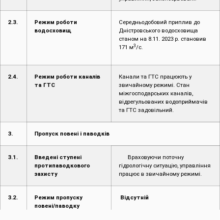
2.3.
Режим роботи
Середньодобовий приплив до
водосховищ
Дністровського водосховища
станом на 8.11. 2023 р. становив
3
171 м
/с.
2.4.
Режим роботи каналів
Канали та ГТС працюють у
та ГТС
звичайному режимі. Стан
міжгосподарських каналів,
відрегульованих водоприймачів
та ГТС задовільний.
3.
Пропуск повені і паводків
3.1.
Введені ступені
Враховуючи поточну
протипаводкового
гідрологічну ситуацію, управління
захисту
працює в звичайному режимі.
3.2.
Режим пропуску
Відсутній
повені/паводку