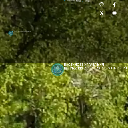
Приймальня:
Лабораторія:
dpbuvr@dpbuvr.gov.ua
(0372) 51-14-56
(0372) 53-92-00
Басейнове управління
водних ресурсів річок Прут та Сірет
БАСЕЙНОВЕ УПРАВЛІННЯ
ВОДНИХ РЕСУРСІВ РІЧОК ПРУТ ТА СІРЕТ
ДЕРЖАВНЕ АГЕНТСТВО ВОДНИХ РЕСУРСІВ УКРАЇНИ
[newyear_garland]