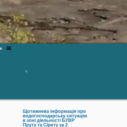
Щотижнева інформація про
водогосподарську ситуацію
в зоні діяльності БУВР
Пруту та Сірету за 2