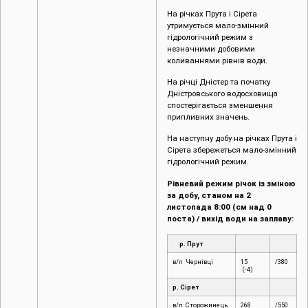
На річках Прута і Сірета
утримується мало-змінний
гідрологічний режим з
незначними добовими
коливаннями рівнів води.
На річці Дністер та початку
Дністровського водосховища
спостерігається зменшення
припливних значень.
На наступну добу на річках Прута і
Сірета збережеться мало-змінний
гідрологічний режим.
Рівневий режим річок із зміною
за добу, станом на 2
листопада 8:00 (см над 0
поста) / вихід води на заплаву:
р. Прут
в/п Чернівці
15
/380
(-4)
р. Сірет
в/п Сторожинець
268
/550