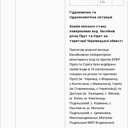
(-1)
Гідрохімічна та
гідроекологічна ситуація
Аналіз якісного стану
поверхневих вод басейнів
річок Прут та Сірет на
території Чернівецької області
Протягом жовтня місяця
Басейновою лабораторією
моніторингу вод та ґрунтів БУВР
Пруту та Сірету було відібрано
проби води в 16 контрольних
створах на річках та притоках
Пруту (м. Чернівці, c.Маршинці,
с.Костичани, с.Мамалига), Сірету
(м.Сторожинець, с.Черепківці) та
Дністра (м. Заліщики, с. Митків,
м. Хотин, м. Кам’янець-
Подільський, с. Кормань, с.
Наславча, м. Могилів-
Подільський, с. Цикинівка,
Ямпільводоканал, Могилів-
Подільське МКП Водоканал).