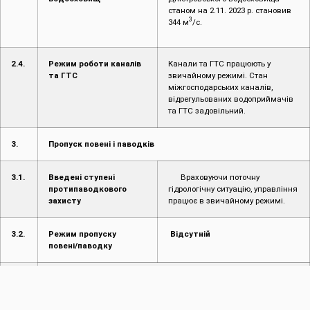
станом на 2.11. 2023 р. становив
3
344 м
/с.
2.4.
Режим роботи каналів
Канали та ГТС працюють у
та ГТС
звичайному режимі. Стан
міжгосподарських каналів,
відрегульованих водоприймачів
та ГТС задовільний.
3.
Пропуск повені і паводків
3.1.
Введені ступені
Враховуючи поточну
протипаводкового
гідрологічну ситуацію, управління
захисту
працює в звичайному режимі.
3.2.
Режим пропуску
Відсутній
повені/паводку
4.
Інформація про надзвичайні ситуації (НС)