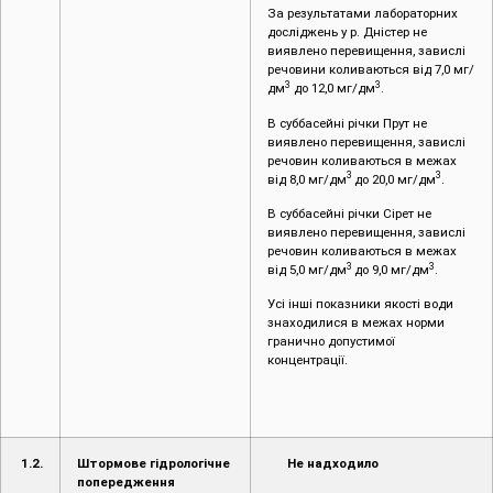
За результатами лабораторних
досліджень у р. Дністер не
виявлено перевищення, завислі
речовини коливаються від 7,0 мг/
3
3
дм
до 12,0 мг/дм
.
В суббасейні річки Прут не
виявлено перевищення, завислі
речовин коливаються в межах
3
3
від 8,0 мг/дм
до 20,0 мг/дм
.
В суббасейні річки Сірет не
виявлено перевищення, завислі
речовин коливаються в межах
3
3
від 5,0 мг/дм
до 9,0 мг/дм
.
Усі інші показники якості води
знаходилися в межах норми
гранично допустимої
концентрації.
1.2.
Штормове гідрологічне
Не надходило
попередження