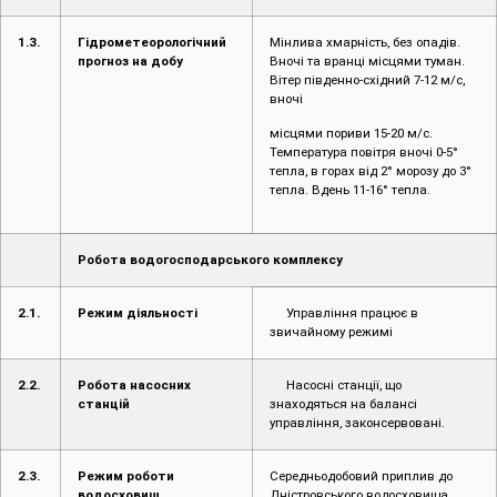
1.3.
Гідрометеорологічний
Мінлива хмарність, без опадів.
прогноз на добу
Вночі та вранці місцями туман.
Вітер південно-східний 7-12 м/с,
вночі
місцями пориви 15-20 м/с.
Температура повітря вночі 0-5°
тепла, в горах від 2° морозу до 3°
тепла. Вдень 11-16° тепла.
Робота водогосподарського комплексу
2.1.
Режим діяльності
Управління працює в
звичайному режимі
2.2.
Робота насосних
Насосні станції, що
станцій
знаходяться на балансі
управління, законсервовані.
2.3.
Режим роботи
Середньодобовий приплив до
водосховищ
Дністровського водосховища