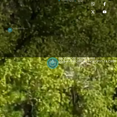
Приймальня:
Лабораторія:
dpbuvr@dpbuvr.gov.ua
(0372) 51-14-56
(0372) 53-92-00
Басейнове управління
водних ресурсів річок Прут та Сірет
БАСЕЙНОВЕ УПРАВЛІННЯ
ВОДНИХ РЕСУРСІВ РІЧОК ПРУТ ТА СІРЕТ
ДЕРЖАВНЕ АГЕНТСТВО ВОДНИХ РЕСУРСІВ УКРАЇНИ
[newyear_garland]