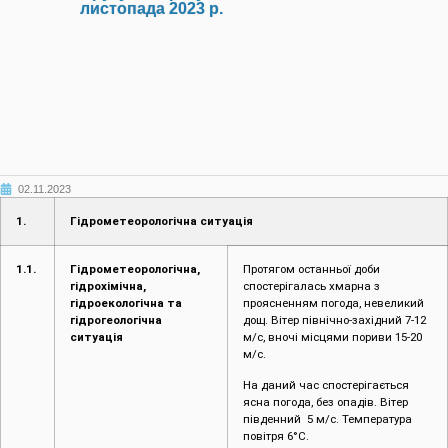
листопада 2023 р.
02.11.2023
1.
Гідрометеорологічна ситуація
1.1.
Гідрометеорологічна,
Протягом останньої доби
гідрохімічна,
спостерігалась хмарна з
гідроекологічна та
проясненням погода, невеликий
гідрогеологічна
дощ. Вітер північно-західний 7-12
ситуація
м/с, вночі місцями пориви 15-20
м/с.
На даний час спостерігається
ясна погода, без опадів. Вітер
південний 5 м/с. Температура
повітря 6°C.