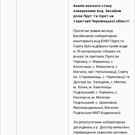
Аналіз якісного стану
поверхневих вод басейнів
річок Прут та Сірет на
території Чернівецької області
Протягом
травня
місяця
Басейновою лабораторією
моніторингу вод БУВР Пруту та
Сірету було відібрано проби води
в 18 контрольних створах на
річках та притоках Пруту (м.
Чернівці, c. Маршинці, с.
Костичани, с. Мамалига, с.
Магала, смт. Неполоківці), Сірету
(м. Сторожинець, с. Черепківці) та
Дністра (м. Заліщики, с. Митків,
м. Хотин, м. Кам’янець-
Подільський, с. Кормань, с.
Наславча, м. Могилів-
Подільський, с. Цикинівка,
Ямпільводоканал, Могилів-
Подільське МКП Водоканал).
За результатами лабораторних
досліджень у р. Дністер виявлено
перевищення завислих речовин