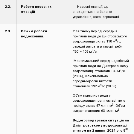
2.2.
Робота насосних
Насосні станції, що
станцій
знаходяться на балансі
управління, законсервовані.
2.3.
Режим роботи
У звітному періоді середній
водосховищ
приплив води до Дністровського
3
водосховища склав 110 м
/с,
середні витрати в створі греблі
3
ГЕС – 103 м
/с.
Максимальний середньодобовий
приплив води на Дністровському
3
водосховищі становив 130 м
/с
(28.06), максимально
середньодобові витрати
3
становили 192 м
/с (28.06).
Об’єм припливу води у
водосховище протягом звітного
3
періоду склав 67 млн. м
. Об’єм
3
витрат становив 63 млн. м
.
Водогосподарська ситуація на
Дністровському водосховищі
00
станом на 2 липня 2024 р. о 8