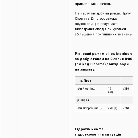
припливних значень.
На наступну добу на річках Пруту і
Сірету та Дністровському
водосховищі в результаті
випадання опадів очікуються
збільшення припливних значень.
Рівневий режим річок із зміною
за добу, станом на 2 липня 8:00
(см над 0 поста) / вихід води
на заплаву:
р. Прут
в/п Чернівці
19
/380
(-3)
р. Сірет
в/п Сторожинець
270 (0)
/550
Гідрохімічна та
гідроекологічна ситуація