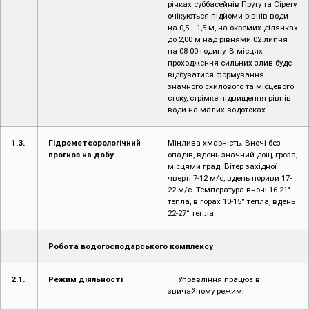
річках суббасейнів Пруту та Сірету
очікуються підйоми рівнів води
на 0,5 –1,5 м, на окремих ділянках
до 2,00 м над рівнями 02 липня
на 08 00 годину. В місцях
проходження сильних злив буде
відбуватися формування
значного схилового та місцевого
стоку, стрімке підвищення рівнів
води на малих водотоках.
1.3.
Гідрометеорологічний
Mінлива хмарність. Вночі без
прогноз на добу
опадів, вдень значний дощ, гроза,
місцями град. Вітер західної
чверті 7-12 м/с, вдень пориви 17-
22 м/с. Температура вночі 16-21°
тепла, в горах 10-15° тепла, вдень
22-27° тепла.
Робота водогосподарського комплексу
2.1.
Режим діяльності
Управління працює в
звичайному режимі