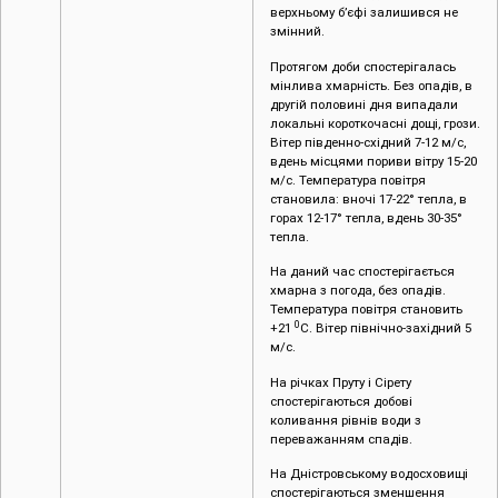
верхньому б’єфі залишився не
змінний.
Протягом доби спостерігалась
мінлива хмарність. Без опадів, в
другій половині дня випадали
локальні короткочасні дощі, грози.
Вітер південно-східний 7-12 м/с,
вдень місцями пориви вітру 15-20
м/с. Температура повітря
становила: вночі 17-22° тепла, в
горах 12-17° тепла, вдень 30-35°
тепла.
На даний час спостерігається
хмарна з погода, без опадів.
Температура повітря становить
0
+21
С. Вітер північно-західний 5
м/с.
На річках Пруту і Сірету
спостерігаються добові
коливання рівнів води з
переважанням спадів.
На Дністровському водосховищі
спостерігаються зменшення