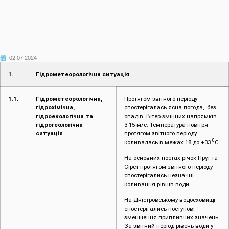
02.07.2024
1.
Гідрометеорологічна ситуація
1.1.
Гідрометеорологічна,
Протягом звітного періоду
гідрохімічна,
спостерігалась ясна погода, без
гідроекологічна та
опадів. Вітер змінних напрямків
гідрогеологічна
3-15 м/с. Температура повітря
ситуація
протягом звітного періоду
0
коливалась в межах 18 до +33
С.
На основних постах річок Прут та
Сірет протягом звітного періоду
спостерігались незначні
коливання рівнів води.
На Дністровському водосховищі
спостерігались поступові
зменшення припливних значень.
За звітний період рівень води у