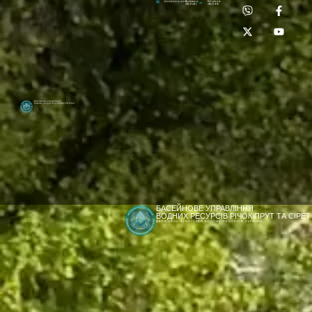
Приймальня:
Лабораторія:
dpbuvr@dpbuvr.gov.ua
(0372) 51-14-56
(0372) 53-92-00
Басейнове управління
водних ресурсів річок Прут та Сірет
БАСЕЙНОВЕ УПРАВЛІННЯ
ВОДНИХ РЕСУРСІВ РІЧОК ПРУТ ТА СІРЕТ
ДЕРЖАВНЕ АГЕНТСТВО ВОДНИХ РЕСУРСІВ УКРАЇНИ
[newyear_garland]