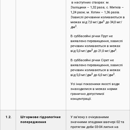
в наступних створах: м.
Заліщики – 1,32 раза; с. Митків ­­–
1,24 рази; м. Хотин ­– 1,36 разів.
Завислі речовини коливаються в
3
межах від 7,0 мг/дм
до 34,0 мг/
3
дм
.
В суббасейні річки Прут не
виявлено перевищення, завислі
речовин коливаються в межах
3
3
від 5,0 мг/дм
до 21,0 мг/дм
.
В суббасейні річки Сірет не
виявлено перевищення, завислі
речовин коливаються в межах
3
3
від 5,0 мг/дм
до 6,0 мг/дм
.
Усі інші показники якості води
знаходилися в межах норми
гранично допустимої
концентрації.
1
.2.
Штормове гідрологічне
У зв’язку з очікуваними
попередження
значними опадами ввечері 02 та
протягом доби 03-04 липня на