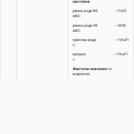
наступна:
рівень води ВБ – 114,57
мБС;
рівень води НБ – 69,90
мБС;
3
приплив води – 110 м
/
с;
3
витрати – 179 м
/
с.
Фактичні значення
по
водпостах:
3
Галич – 78 м
/
с.
Заліщики – 149
3
м
/с.
Середньодобові значення за 1
липня;
рівень води ВБ – 114,55
мБС;