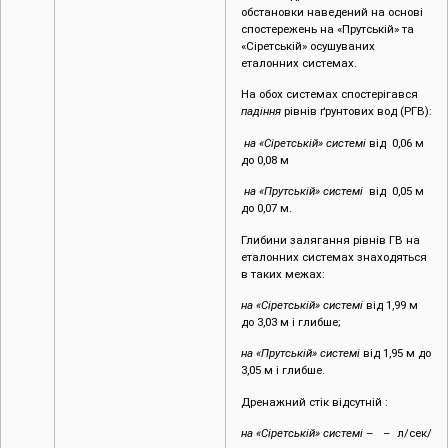
обстановки наведений на основі
спостережень на «Прутській» та
«Сіретській» осушуваних
еталонних системах.
На обох системах спостерігався
падіння
рівнів ґрунтових вод (РГВ):
на «Сіретській» системі
від 0,06 м
до 0,08 м
на «Прутській» системі
від 0,05 м
до 0,07 м.
Глибини залягання рівнів ГВ на
еталонних системах знаходяться
в таких межах:
на «Сіретській» системі
від 1,99 м
до 3,03 м і глибше;
на «Прутській» системі
від 1,95 м до
3,05 м і глибше.
Дренажний стік відсутній :
на «Сіретській» системі
– – л/сек/