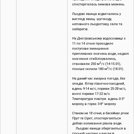
спостерігалась зимова межень.
Льодові явища відмічались у
вигляді явищ шугоходу,
неповного льодоставу, сала та
заберегів.
На Дністровському водосховищі
з
11 по 14 січня проходило
поступове зменшення
припливних значень води, надалі
значення стабілізувались,
3
становили 250 м
/с (14-15.01),
3
пізніше склали 180 м
/с (18.01).
На даний час
хмарна погода, без
опадів. Вітер північно-західний,
вдень 9-14 м/с, пориви 25-28 м/с,
вночі пориви 17-22 м/с.
Температура повітря вдень 0-3°
морозу, в горах 3-8° морозу.
Станом на 18 січня,
в басейнах річок
Прут та Сірет
, спостерігаються
добові коливання рівнів води.
Льодові явища зберігаються в
гірській частині у вигляді