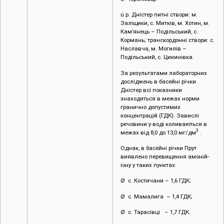
ü р. Дністер питні створи: м.
Заліщики, с. Митків, м. Хотин, м.
Кам’янець – Подільський, с.
Кормань; транскордонні створи: с.
Наславча, м. Могилів –
Подільський, с. Цикинівка.
За результатами лабораторних
досліджень в басейні річки
Дністер всі показники
знаходяться в межах норми
гранично допустимих
концентрацій (ГДК). Завислі
речовини у воді коливаються в
3
межах від 8,0 до 13,0 мг/дм
.
Однак, в басейні річки Прут
виявлено перевищення амоній-
іону у таких пунктах:
Ø с. Костичани – 1,6 ГДК;
Ø с. Мамалига – 1,4 ГДК;
Ø с. Тарасівці – 1,7 ГДК.