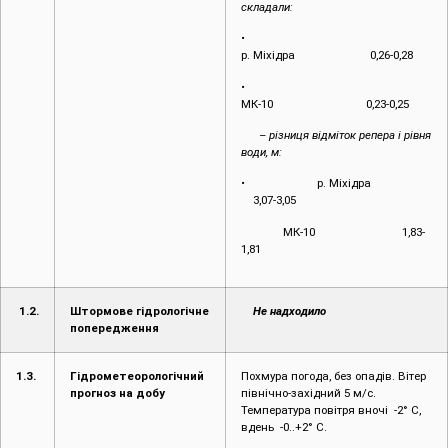
складали:
•
р. Міхідра 0,26-0,28
•
МК-10 0,23-0,25
– різниця відміток репера і рівня
води, м:
• р. Міхідра
3,07-3,05
МК-10 1,83-
1,81
1.2.
Штормове гідрологічне
Не надходило
попередження
1.3.
Гідрометеорологічний
Похмура погода, без опадів. Вітер
прогноз на добу
північно-західний 5 м/с.
Температура повітря вночі -2° С,
вдень -0..+2° С.