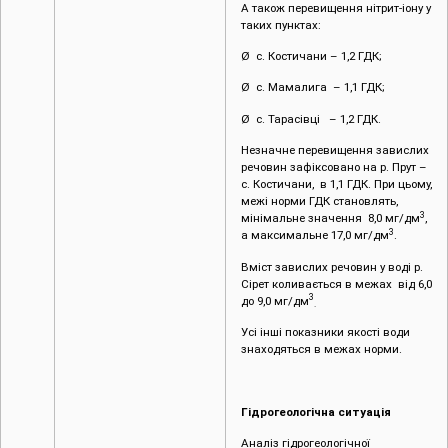
А також перевищення нітрит-іону у
таких пунктах:
Ø с. Костичани – 1,2 ГДК;
Ø с. Мамалига – 1,1 ГДК;
Ø с. Тарасівці – 1,2 ГДК.
Незначне перевищення завислих
речовин зафіксовано на р. Прут –
с. Костичани, в 1,1 ГДК. При цьому,
межі норми ГДК становлять,
3
мінімальне значення 8,0 мг/дм
,
3
а максимальне 17,0 мг/дм
.
Вміст завислих речовин у воді р.
Сірет коливається в межах від 6,0
3
до 9,0 мг/дм
.
Усі інші показники якості води
знаходяться в межах норми.
Гідрогеологічна ситуація
Аналіз гідрогеологічної