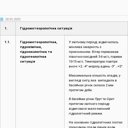
18.01.2022
1.
Гідрометеорологічна ситуація
1.1.
Гідрометеорологічна,
У звітному періоді, відмічалась
гідрохімічна,
мінлива хмарність з
гідроекологічна та
проясненням. Вітер переважав
гідрогеологічна
північно-західний 3-6 м/с, пориви
ситуація
10-15 м/с. Температура повітря
вночі +2..-4° морозу, вдень -3° ..+5°.
Максимальна кількість опадів, у
вигляді снігу, яка випадала в
басейнах річок склала 2 мм
протягом доби.
В басейнах річок Прут та Сірет
протягом звітного періоду
відмічався мало-змінний
гідрологічний режим.
На основних гідрологічних постах
проходили спади рівнів води,