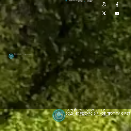
Приймальня:
Лабораторія:
dpbuvr@dpbuvr.gov.ua
(0372) 51-14-56
(0372) 53-92-00
Басейнове управління
водних ресурсів річок Прут та Сірет
БАСЕЙНОВЕ УПРАВЛІННЯ
ВОДНИХ РЕСУРСІВ РІЧОК ПРУТ ТА СІРЕТ
ДЕРЖАВНЕ АГЕНТСТВО ВОДНИХ РЕСУРСІВ УКРАЇНИ
[newyear_garland]