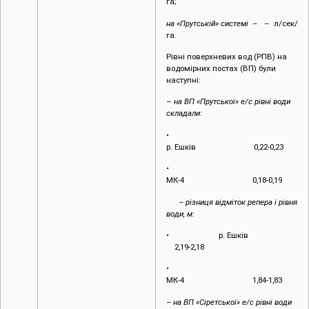
га;
на «Прутській» системі
– – л/сек/
га.
Рівні поверхневих вод (РПВ) на
водомірних постах (ВП) були
наступні:
–
на
ВП «Прутської» е/с рівні води
складали:
•
р. Ешків 0,22-0,23
•
МК-4 0,18-0,19
– різниця відміток репера і рівня
води, м:
• р. Ешків
2,19-2,18
•
МК-4 1,84-1,83
– на ВП «Сіретської» е/с рівні води