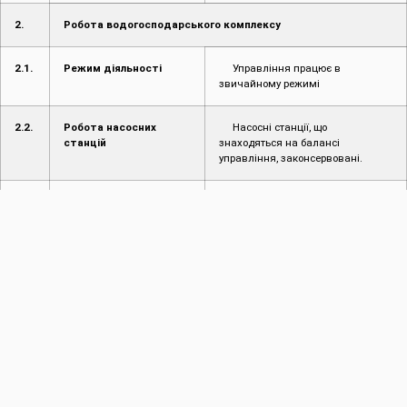
2.
Робота водогосподарського комплексу
2.1.
Режим діяльності
Управління працює в
звичайному режимі
2.2.
Робота насосних
Насосні станції, що
станцій
знаходяться на балансі
управління, законсервовані.
2.3.
Режим роботи
У звітному періоді середній
водосховищ
приплив води до Дністровського
3
водосховища склав 275 м
/с,
середні витрати в створі греблі
3
ГЕС – 243 м
/с. Максимальний
середньодобовий приплив води
на Дністровському водосховищі
3
становив 438 м
/с (11.01), при
3
витратах 163 м
/с, максимально
середньодобові витрати
3
становили 338 м
/с (13.01).
Об’єм припливу води у
водосховище протягом звітного