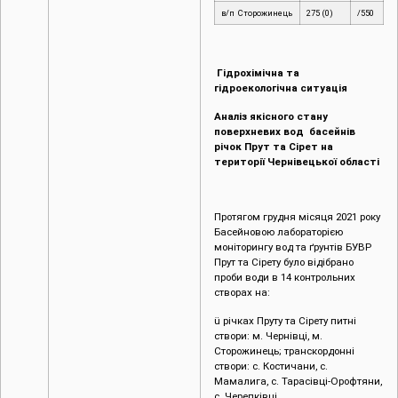
в/п Сторожинець
275 (0)
/550
Гідрохімічна та
гідроекологічна ситуація
Аналіз якісного стану
поверхневих вод басейнів
річок Прут та Сірет на
території Чернівецької області
Протягом грудня місяця 2021 року
Басейновою лабораторією
моніторингу вод та ґрунтів БУВР
Прут та Сірету було відібрано
проби води в 14 контрольних
створах на:
ü річках Пруту та Сірету питні
створи: м. Чернівці, м.
Сторожинець; транскордонні
створи: с. Костичани, с.
Мамалига, с. Тарасівці-Орофтяни,
с. Черепківці.