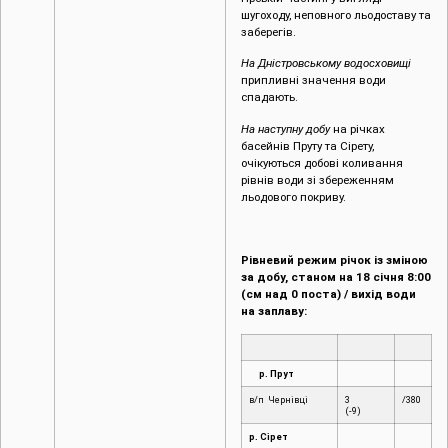
шугоходу, неповного льодоставу та
заберегів.
На Дністровському водосховищі
припливні значення води
спадають.
На наступну добу
на річках
басейнів Пруту та Сірету,
очікуються добові коливання
рівнів води зі збереженням
льодового покриву.
Рівневий режим річок із зміною
за добу, станом на 18 січня 8:00
(см над 0 поста) / вихід води
на заплаву:
р. Прут
в/п Чернівці
3
/380
(-9)
р. Сірет