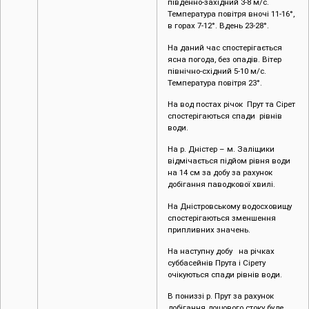
ясна погода, без опадів. Вітер
північно-східний 5-10 м/с.
Температура повітря 23°.
На вод постах річок Прут та Сірет
спостерігаються спади рівнів
води.
На р. Дністер – м. Заліщики
відмічається підйом рівня води
на 14 см за добу за рахунок
добігання паводкової хвилі.
На Дністровському водосховищу
спостерігаються зменшення
припливних значень.
На наступну добу на річках
суббасейнів Прута і Сірету
очікуються спади рівнів води.
В пониззі р. Прут за рахунок
добігання дощового стоку буде
спостерігатися незначне
підвищення рівня води.