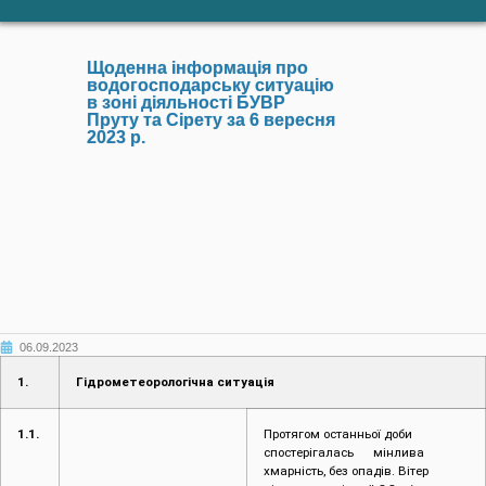
в зоні діяльності БУВР
Пруту та Сірету за 6 вересня
2023 р.
06.09.2023
1.
Гідрометеорологічна ситуація
1.1.
Протягом останньої доби
спостерігалась мінлива
хмарність, без опадів. Вітер
південно-західний 3-8 м/с.
Температура повітря вночі 11-16°,
в горах 7-12°. Вдень 23-28°.
На даний час спостерігається