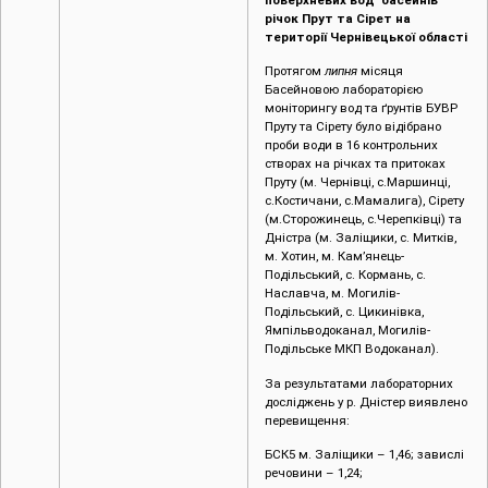
моніторингу вод та ґрунтів БУВР
Пруту та Сірету було відібрано
проби води в 16 контрольних
створах на річках та притоках
Пруту (м. Чернівці, c.Маршинці,
с.Костичани, с.Мамалига), Сірету
(м.Сторожинець, с.Черепківці) та
Дністра (м. Заліщики, с. Митків,
м. Хотин, м. Кам’янець-
Подільський, с. Кормань, с.
Наславча, м. Могилів-
Подільський, с. Цикинівка,
Ямпільводоканал, Могилів-
Подільське МКП Водоканал).
За результатами лабораторних
досліджень у р. Дністер виявлено
перевищення:
БСК5 м. Заліщики – 1,46; завислі
речовини – 1,24;
БСК5 с. Митків – 1,46; завислі
речовини – 1,16;
БСК5 м. Хотин – 1,5; завислі
речовини – 1,2