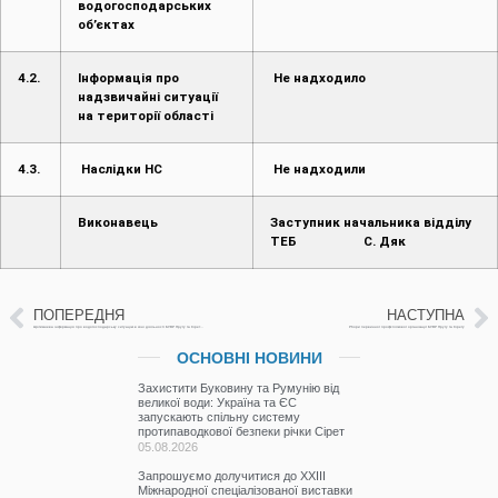
надзвичайні ситуації
на території області
4.3.
Наслідки НС
Не надходили
Виконавець
Заступник начальника відділу
ТЕБ С. Дяк
ПОПЕРЕДНЯ
НАСТУПНА
Щотижнева інформація про водогосподарську ситуацію в зоні діяльності БУВР Пруту та Сірету з 29 серпня по 05 вересня 2023 р.
Pбори первинної профспілкової організації БУВР Пруту та Сірету
ОСНОВНІ НОВИНИ
Захистити Буковину та Румунію від
великої води: Україна та ЄС
запускають спільну систему
протипаводкової безпеки річки Сірет
05.08.2026
Запрошуємо долучитися до ХХІІІ
Міжнародної спеціалізованої виставки
«AQUA UKRAINE-2026».
04.08.2026
Річка Брусниця
03.08.2026