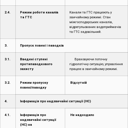
відрегульованих водоприймачів
та ГТС задовільний.
3.
Пропуск повені і паводків
3.1.
Введені ступені
Враховуючи поточну
протипаводкового
гідрологічну ситуацію, управління
захисту
працює в звичайному режимі.
3.2.
Режим пропуску
Відсутній
повені/паводку
4.
Інформація про надзвичайні ситуації (НС)
4.1.
Інформація про
Не надходило
надзвичайні ситуації
(НС) на
водогосподарських
об’єктах
4.2.
Інформація про
Не надходило