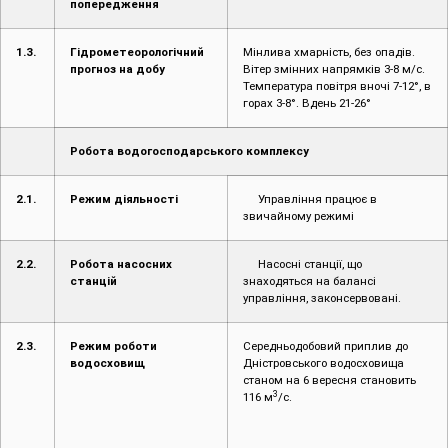
Температура повітря вночі 7-12°, в
горах 3-8°. Вдень 21-26°
Робота водогосподарського комплексу
2.1.
Режим діяльності
Управління працює в
звичайному режимі
2.2.
Робота насосних
Насосні станції, що
станцій
знаходяться на балансі
управління, законсервовані.
2.3.
Режим роботи
Середньодобовий приплив до
водосховищ
Дністровського водосховища
станом на 6 вересня становить
3
116 м
/с.
2.4.
Режим роботи каналів
Канали та ГТС працюють у
та ГТС
звичайному режимі. Стан
міжгосподарських каналів,