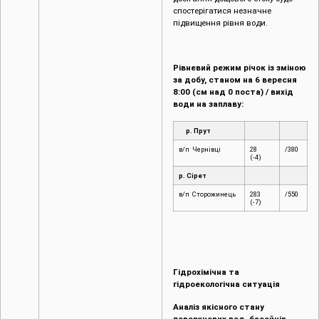
Рівневий режим річок із зміною
за добу, станом на 6 вересня
8:00 (см над 0 поста) / вихід
води на заплаву:
р. Прут
в/п Чернівці
28
/380
(-4)
р. Сірет
в/п Сторожинець
283
/550
(-7)
Гідрохімічна та
гідроекологічна ситуація
Аналіз якісного стану
поверхневих вод басейнів
річок Прут та Сірет на
території Чернівецької області
Протягом
липня
місяця
Басейновою лабораторією