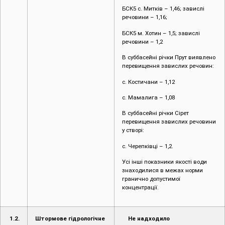
В суббасейні річки Прут виявлено
перевищення завислих речовин:
с. Костичани – 1,12
с. Мамалига – 1,08
В суббасейні річки Сірет
перевищення завислих речовини
у створі:
с. Черепківці – 1,2.
Усі інші показники якості води
знаходилися в межах норми
гранично допустимої
концентрації.
1.2.
Штормове гідрологічне
Не надходило
попередження
1.3.
Гідрометеорологічний
Мінлива хмарність, без опадів.
прогноз на добу
Вітер змінних напрямків 3-8 м/с.