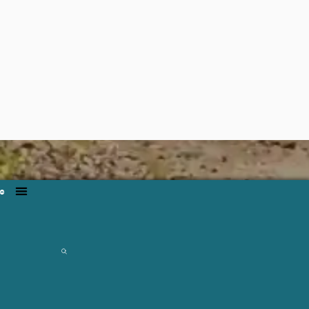
Щоденна інформація про
водогосподарську ситуацію