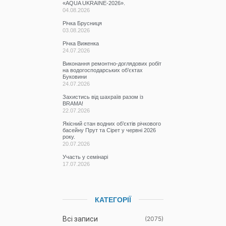
Річка Виженка
24.07.2026
Виконання ремонтно-доглядових робіт
на водогосподарських об’єктах
Буковини
24.07.2026
Захистись від шахраїв разом із
BRAMA!
22.07.2026
Якісний стан водних об’єктів річкового
басейну Прут та Сірет у червні 2026
року.
20.07.2026
Участь у семінарі
17.07.2026
КАТЕГОРІЇ
Всі записи
(2075)
Новини
(673)
Режими роботи водних
(61)
об’єктів