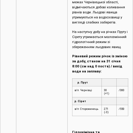
межах Чернівецької області,
відмічаються добові коливання
рівнів води. Льодові явища
утримуються на водосховищі у
вигляді слабких заберегів.
На наступну добу на річках Пруту і
Сірету утримається малозмінний
гідрологічний режим зі
збереженням льодових явищ.
Рівневий режим річок із зміною
за добу, станом на 31 січня
8:00 (см над 0 поста) / вихід
води на заплаву:
р. Прут
в/п Чернівці
30
/380
(+1)
р. Сірет
в/п Сторожинець
271
/550
(-3)
Гідрохімічна та