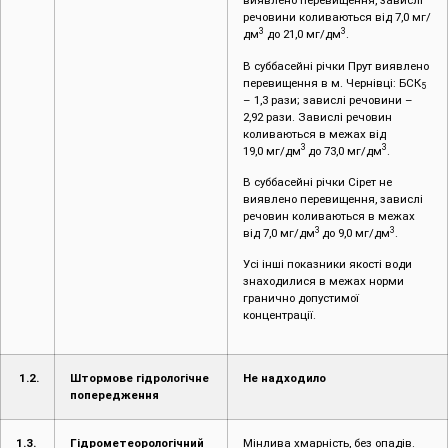
виявлено перевищення, завислі
речовини коливаються від 7,0 мг/
3
3
дм
до 21,0 мг/дм
.
В суббасейні річки Прут виявлено
перевищення в м. Чернівці: БСК
5
– 1,3 рази; завислі речовини –
2,92 рази. Завислі речовин
коливаються в межах від
3
3
19,0 мг/дм
до 73,0 мг/дм
.
В суббасейні річки Сірет не
виявлено перевищення, завислі
речовин коливаються в межах
3
3
від 7,0 мг/дм
до 9,0 мг/дм
.
Усі інші показники якості води
знаходилися в межах норми
гранично допустимої
концентрації.
1.2.
Штормове гідрологічне
Не надходило
попередження
1.3.
Гідрометеорологічний
Мінлива хмарність, без опадів.