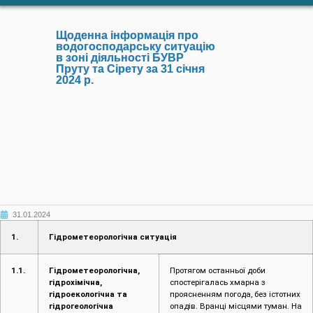
Щоденна інформація про
водогосподарську ситуацію
в зоні діяльності БУВР
Пруту та Сірету за 31 січня
2024 р.
31.01.2024
1.
Гідрометеорологічна ситуація
1.1.
Гідрометеорологічна,
Протягом останньої доби
гідрохімічна,
спостерігалась хмарна з
гідроекологічна та
проясненням погода, без істотних
гідрогеологічна
опадів. Вранці місцями туман. На