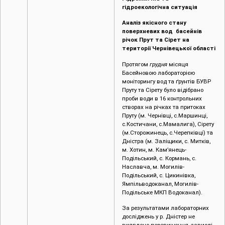
гідроекологічна ситуація
Аналіз якісного стану
поверхневих вод басейнів
річок Прут та Сірет на
території Чернівецької області
Протягом
грудня
місяця
Басейновою лабораторією
моніторингу вод та ґрунтів БУВР
Пруту та Сірету було відібрано
проби води в 16 контрольних
створах на річках та притоках
Пруту (м. Чернівці, c.Маршинці,
с.Костичани, с.Мамалига), Сірету
(м.Сторожинець, с.Черепківці) та
Дністра (м. Заліщики, с. Митків,
м. Хотин, м. Кам’янець-
Подільський, с. Кормань, с.
Наславча, м. Могилів-
Подільський, с. Цикинівка,
Ямпільводоканал, Могилів-
Подільське МКП Водоканал).
За результатами лабораторних
досліджень у р. Дністер не