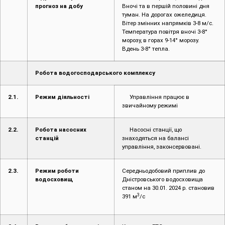
прогноз на добу
Вночі та в першій половині дня
туман. На дорогах ожеледиця.
Вітер змінних напрямків 3-8 м/с.
Температура повітря вночі 3-8°
морозу, в горах 9-14° морозу.
Вдень 3-8° тепла.
Робота водогосподарського комплексу
2.1.
Режим діяльності
Управління працює в
звичайному режимі
2.2.
Робота насосних
Насосні станції, що
станцій
знаходяться на балансі
управління, законсервовані.
2.3.
Режим роботи
Середньодобовий приплив до
водосховищ
Дністровського водосховища
станом на 30.01. 2024 р. становив
3
391 м
/с