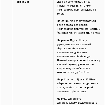
ситуація
дорогах ожеледиця. Вітер
південно-східний 5-10 м/с.
Температура повітря вдень 1-6°
тепла.
На даний час спостерігається
ясна погода, без опадів.
Температура повітря становить -3
0
С. Вітер північно-західний 1 м/с.
На річках Пруту і Сірету
утримується малозмінний
гідрологічний режим з
незначними добовими
коливаннями рівнів води.
Льодові явища спостерігаються у
вигляді шугоходу, неповного
льодоставу та заберегів з
товщиною льоду 3 – 6 см.
На р. Сірет – с. Долішній Шепіт
зберігається затор льоду нижче
поста, який спричиняє різкі
коливання рівня води.
На річці Дністер та
Дністровському водосховищі, в