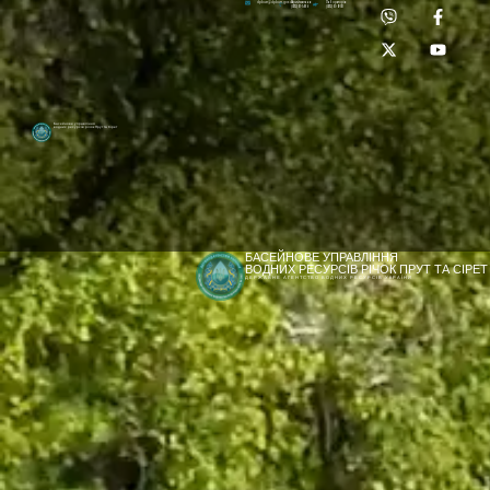
Приймальня:
Лабораторія:
dpbuvr@dpbuvr.gov.ua
(0372) 51-14-56
(0372) 53-92-00
Басейнове управління
водних ресурсів річок Прут та Сірет
БАСЕЙНОВЕ УПРАВЛІННЯ
ВОДНИХ РЕСУРСІВ РІЧОК ПРУТ ТА СІРЕТ
ДЕРЖАВНЕ АГЕНТСТВО ВОДНИХ РЕСУРСІВ УКРАЇНИ
[newyear_garland]