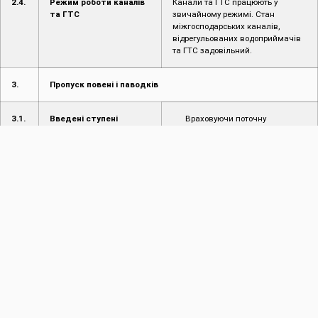
2.4.
Режим роботи каналів
Канали та ГТС працюють у
та ГТС
звичайному режимі. Стан
міжгосподарських каналів,
відрегульованих водоприймачів
та ГТС задовільний.
3.
Пропуск повені і паводків
3.1.
Введені ступені
Враховуючи поточну
протипаводкового
гідрологічну ситуацію, управління
захисту
працює в звичайному режимі.
3.2.
Режим пропуску
Відсутній
повені/паводку
4.
Інформація про надзвичайні ситуації (НС)
4.1.
Інформація про
Не надходило
надзвичайні ситуації
(НС) на
водогосподарських
об’єктах