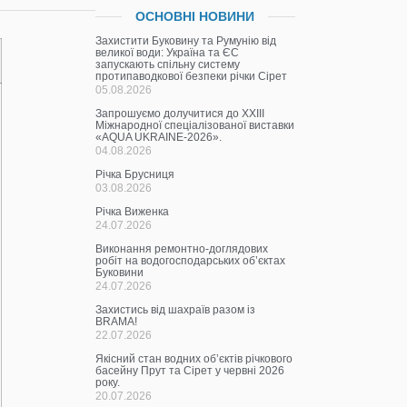
ОСНОВНІ НОВИНИ
Захистити Буковину та Румунію від
великої води: Україна та ЄС
запускають спільну систему
протипаводкової безпеки річки Сірет
05.08.2026
Запрошуємо долучитися до ХХІІІ
Міжнародної спеціалізованої виставки
«AQUA UKRAINE-2026».
04.08.2026
Річка Брусниця
03.08.2026
Річка Виженка
24.07.2026
Виконання ремонтно-доглядових
робіт на водогосподарських об’єктах
Буковини
24.07.2026
Захистись від шахраїв разом із
BRAMA!
22.07.2026
Якісний стан водних об’єктів річкового
басейну Прут та Сірет у червні 2026
року.
20.07.2026