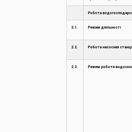
Робота водогосподарс
2.1.
Режим діяльності
2.2.
Робота насосних станці
2.3.
Режим роботи водосх