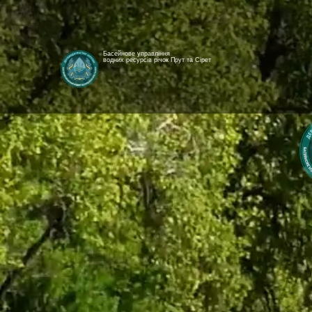
Басейнове управління
водних ресурсів річок Прут та Сірет
[newyear_garland]