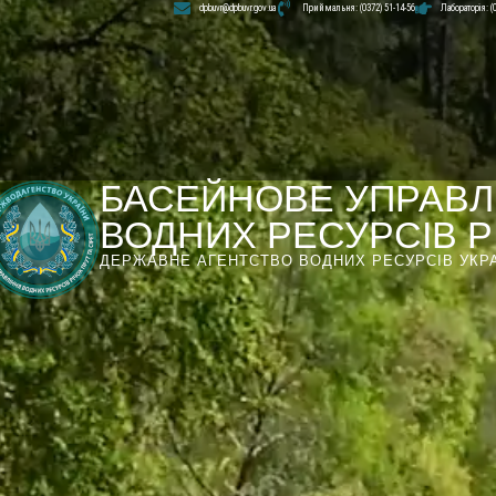
dpbuvr@dpbuvr.gov.ua
Приймальня: (0372) 51-14-56
Лабораторія: (
БАСЕЙНОВЕ УПРАВЛ
ВОДНИХ РЕСУРСІВ РІ
ДЕРЖАВНЕ АГЕНТСТВО ВОДНИХ РЕСУРСІВ УКР