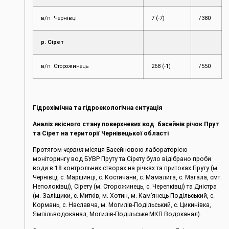
в/п Чернівці
7 (-7)
/380
р. Сірет
в/п Сторожинець
268 (-1)
/550
Гідрохімічна та гідроекологічна ситуація
Аналіз якісного стану поверхневих вод басейнів річок Прут
та Сірет на території Чернівецької області
Протягом
червня
місяця Басейновою лабораторією
моніторингу вод БУВР Пруту та Сірету було відібрано проби
води в 18 контрольних створах на річках та притоках Пруту (м.
Чернівці, c. Маршинці, с. Костичани, с. Мамалига, с. Магала, смт.
Неполоківці), Сірету (м. Сторожинець, с. Черепківці) та Дністра
(м. Заліщики, с. Митків, м. Хотин, м. Кам’янець-Подільський, с.
Кормань, с. Наславча, м. Могилів-Подільський, с. Цикинівка,
Ямпільводоканал, Могилів-Подільське МКП Водоканал).