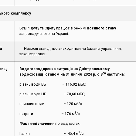
ького комплексу
БУВР Пруту та Сірету працює в режимі
воєнного стану
запровадженого на Україні.
й
Насосні станції, що знаходяться на балансі управління,
законсервовані.
овищ
Водогосподарська ситуація на Дністровському
00
водосховищі станом на
31
липня
2024 р. о 8
наступна:
рівень води ВБ – 116,02 мБС;
рівень води НБ – 70,60 мБС;
3
приплив води – 120 м
/с;
3
витрати – 176 м
/с.
Фактичні значення
по водпостах:
3
Галич – 45,4 м
/с.