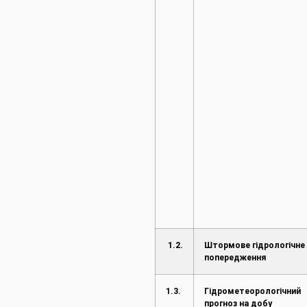
1.2.
Штормове гідрологічне
попередження
1.3.
Гідрометеорологічний
прогноз на добу