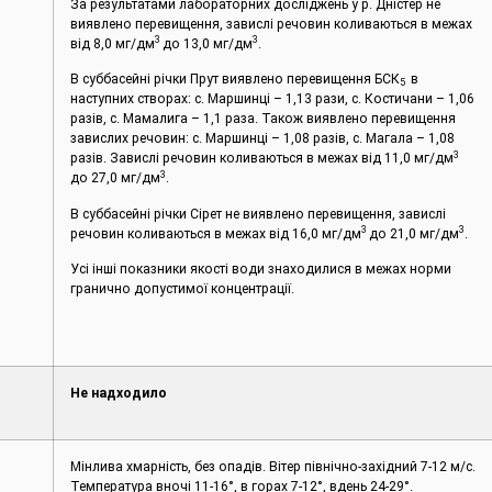
За результатами лабораторних досліджень у р. Дністер не
виявлено перевищення, завислі речовин коливаються в межах
3
3
від 8,0 мг/дм
до 13,0 мг/дм
.
В суббасейні річки Прут виявлено перевищення БСК
в
5
наступних створах: c. Маршинці – 1,13 рази, с. Костичани – 1,06
разів, с. Мамалига – 1,1 раза. Також виявлено перевищення
завислих речовин: c. Маршинці – 1,08 разів, с. Магала – 1,08
3
разів. Завислі речовин коливаються в межах від 11,0 мг/дм
3
до 27,0 мг/дм
.
В суббасейні річки Сірет не виявлено перевищення, завислі
3
3
речовин коливаються в межах від 16,0 мг/дм
до 21,0 мг/дм
.
Усі інші показники якості води знаходилися в межах норми
гранично допустимої концентрації.
Не надходило
Мінлива хмарність, без опадів. Вітер північно-західний 7-12 м/с.
Температура вночі 11-16°, в горах 7-12°, вдень 24-29°.