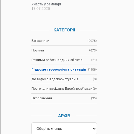
Участь у семінарі
17.07.2026
КАТЕГОРІЇ
Всі записи
(2075)
Новини
(673)
Режими роботи водних об’єктів
(61)
Гідрометеорологічна ситуація
(1106)
До відома водокористувачів
(3)
Протоколи засідань Басейнової ради
(9)
Оголошення
(35)
АРХІВ