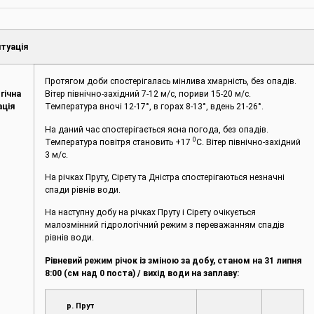
туація
Протягом доби спостерігалась мінлива хмарність, без опадів.
гічна
Вітер північно-західний 7-12 м/с, пориви 15-20 м/с.
ація
Температура вночі 12-17°, в горах 8-13°, вдень 21-26°.
На даний час спостерігається ясна погода, без опадів.
0
Температура повітря становить +17
С. Вітер північно-західний
3 м/с.
На річках Пруту, Сірету та Дністра спостерігаються незначні
спади рівнів води.
На наступну добу на річках Пруту і Сірету очікується
малозмінний гідрологічний режим з переважанням спадів
рівнів води.
Рівневий режим річок із зміною за добу, станом на 31 липня
8:00 (см над 0 поста) / вихід води на заплаву:
р. Прут