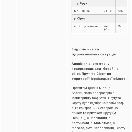
р. Прут
в/п Чернівці
9 (-11)
/380
р. Сірет
в/п Сторожинець
267
/550
(-1)
Гідрохімічна та
гідроекологічна ситуація
Аналіз якісного стану
поверхневих вод басейнів
річок Прут та Сірет на
території Чернівецької області
Протягом
травня
місяця
Басейновою лабораторією
моніторингу вод БУВР Пруту та
Сірету було відібрано проби води
в 18 контрольних створах на
річках та притоках Пруту (м.
Чернівці, c. Маршинці, с.
Костичани, с. Мамалига, с.
Магала, смт. Неполоківці), Сірету