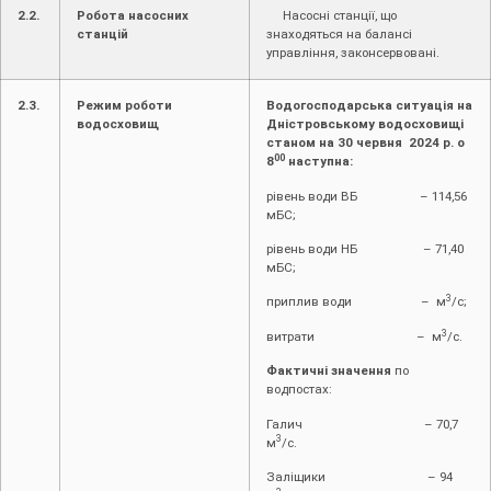
2.2.
Робота насосних
Насосні станції, що
станцій
знаходяться на балансі
управління, законсервовані.
2.3.
Режим роботи
Водогосподарська ситуація на
водосховищ
Дністровському водосховищі
станом на 30 червня 2024 р. о
00
8
наступна:
рівень води ВБ – 114,56
мБС;
рівень води НБ – 71,40
мБС;
3
приплив води – м
/с;
3
витрати – м
/с.
Фактичні значення
по
водпостах:
Галич – 70,7
3
м
/с.
Заліщики – 94