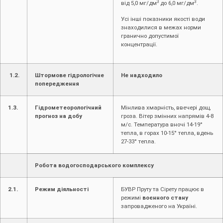
3
3
від 5,0 мг/дм
до 6,0 мг/дм
.
Усі інші показники якості води
знаходилися в межах норми
гранично допустимої
концентрації.
1.2.
Штормове гідрологічне
Не надходило
попередження
1.3.
Гідрометеорологічний
Мінлива хмарність, ввечері дощ,
прогноз на добу
гроза. Вітер змінних напрямів 4-8
м/с. Температура вночі 14-19°
тепла, в горах 10-15° тепла, вдень
27-33° тепла.
Робота водогосподарського комплексу
2.1.
Режим діяльності
БУВР Пруту та Сірету працює в
режимі
воєнного стану
запровадженого на Україні.