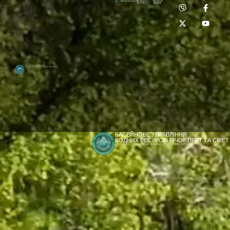
Приймальня:
Лабораторія:
dpbuvr@dpbuvr.gov.ua
(0372) 51-14-56
(0372) 53-92-00
Басейнове управління
водних ресурсів річок Прут та Сірет
БАСЕЙНОВЕ УПРАВЛІННЯ
ВОДНИХ РЕСУРСІВ РІЧОК ПРУТ ТА СІРЕТ
ДЕРЖАВНЕ АГЕНТСТВО ВОДНИХ РЕСУРСІВ УКРАЇНИ
[newyear_garland]