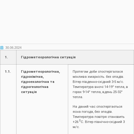
30.06.2024
1.
Гідрометеорологічна ситуація
1.1.
Гідрометеорологічна,
Протягом доби спостерігалася
гідрохімічна,
мінлива хмарність. без опадів.
гідроекологічна та
Вітер південно-східний 3-5 м/с.
гідрогеологічна
Температура вночі 14-19° тепла, в
ситуація
горах 9-14° тепла, вдень 25-32°
тепла.
На даний час спостерігається
ясна погода, без опадів.
Температура повітря становить
0
+26
С. Вітер північно-східний 3
м/с.