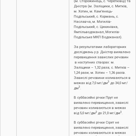
(м. Сторожинець, с. Черепківці) та
Дністра (м. Заліщики, с. Митків,
м. Хотин, м. Кам’янець-
Подільський, с. Кормань, с.
Наславча, м. Могилів-
Подільський, с. Цикинівка,
Ямпільводоканал, Могилів-
Подільське МКП Водоканал).
За результатами лабораторних
досліджень у р. Дністер виявлено
перевищення завислих речовин
в наступних створах: м.
Заліщики – 1,32 раза; с. Митків ­­–
1,24 рази; м. Хотин ­– 1,36 разів.
Завислі речовини коливаються в
3
межах від 7,0 мг/дм
до 34,0 мг/
3
дм
.
В суббасейні річки Прут не
виявлено перевищення, завислі
речовин коливаються в межах
3
3
від 5,0 мг/дм
до 21,0 мг/дм
.
В суббасейні річки Сірет не
виявлено перевищення, завислі
речовин коливаються в межах