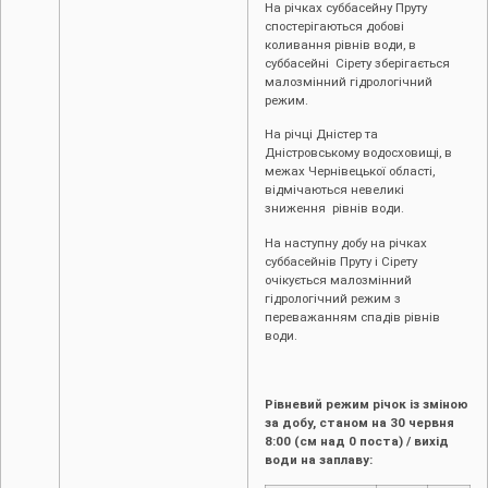
На річках суббасейну Пруту
спостерігаються добові
коливання рівнів води, в
суббасейні Сірету зберігається
малозмінний гідрологічний
режим.
На річці Дністер та
Дністровському водосховищі, в
межах Чернівецької області,
відмічаються невеликі
зниження рівнів води.
На наступну добу на річках
суббасейнів Пруту і Сірету
очікується малозмінний
гідрологічний режим з
переважанням спадів рівнів
води.
Рівневий режим річок із зміною
за добу, станом на
30
червня
8:00 (см над 0 поста) / вихід
води на заплаву: