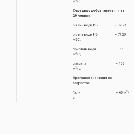
3
м
/с.
Середньодобові значення за
29 червня;
рівень води ВБ – мБС
рівень води НБ – 71,20
мБС;
приплив води – 113
3
м
/с;
витрати – 106
3
м
/с.
Прогнозні значення
по
водпостах:
3
Галич – 65 м
/
с.
Заліщики – 90
3
м
/с.