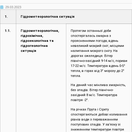
29.03.2023
1.
Гідрометеорологічна ситуація
1.1.
Гідрометеорологічна,
Протягом останньої доби
гідрохімічна,
спостерігалась хмарна з
гідроекологічна та
проясненнями погода, вдень
гідрогеологічна
невеликий мокрий сніг, місцями
ситуація
налипання мокрого снігу. На
дорогах ожеледиця. Вітер
північно-західний 9-14 м/с, пориви
17-22 м/с. Температура вдень 0-5°
тепла, в горах від 3° морозу до 2°
тепла.
На даний час мінлива хмарність,
без опадів. Вітер північно-
західний 8 м/с. Температура
повітря -2°.
На річках Прута і Сірету
спостерігаються добові коливання
рівнів води з переважанням
поступових спадів. У зв’язку зі
зниженням температури повітря