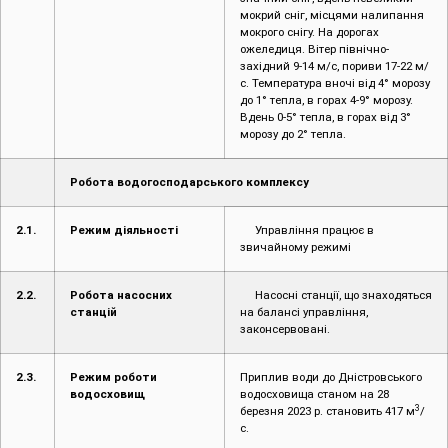
мокрий сніг, місцями налипання
мокрого снігу. На дорогах
ожеледиця. Вітер північно-
західний 9-14 м/с, пориви 17-22 м/
с. Температура вночі від 4° морозу
до 1° тепла, в горах 4-9° морозу.
Вдень 0-5° тепла, в горах від 3°
морозу до 2° тепла.
Робота водогосподарського комплексу
2.1.
Режим діяльності
Управління працює в
звичайному режимі
2.2.
Робота насосних
Насосні станції, що знаходяться
станцій
на балансі управління,
законсервовані.
2.3.
Режим роботи
Приплив води до Дністровського
водосховищ
водосховища станом на 28
3
березня 2023 р. становить 417 м
/
с.