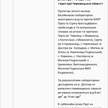
території Чернівецької області
Протягом
лютого
місяця
Басейновою лабораторією
моніторингу вод та ґрунтів БУВР
Пруту та Сірету було відібрано
проби води в 16 контрольних
створах на річках та притоках
Пруту (м. Чернівці, c.Маршинці,
с.Костичани, с.Мамалига), Сірету
(м.Сторожинець, с.Черепківці) та
Дністра (м. Заліщики, с. Митків, м.
Хотин, м. Кам’янець-Подільський,
с. Кормань, с. Наславча, м.
Могилів-Подільський, с.
Цикинівка, Ямпільводоканал,
Могилів-Подільське МКП
Водоканал).
За результатами лабораторних
досліджень на р. Дністер не
виявлено перевищення, завислі
речовини коливаються від 8 мг/
3
3
дм
до 14 мг/дм
.
В суббасейні річки Прут не