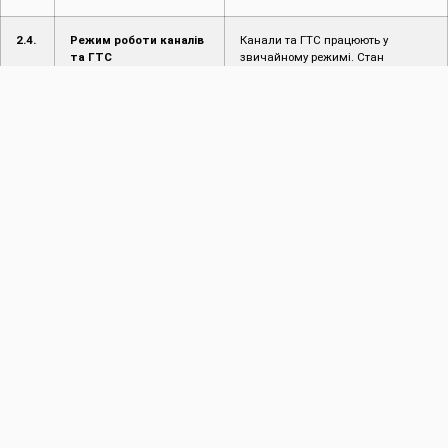
2.4.
Режим роботи каналів
Канали та ГТС працюють у
та ГТС
звичайному режимі. Стан
міжгосподарських каналів,
відрегульованих водоприймачів
та ГТС задовільний.
3.
Пропуск повені і паводків
3.1.
Введені ступені
Враховуючи поточну
протипаводкового
гідрологічну ситуацію, управління
захисту
працює в звичайному режимі.
3.2.
Режим пропуску
Відсутній
повені/паводку
4.
Інформація про надзвичайні ситуації (НС)
4.1.
Інформація про
Не надходило
надзвичайні ситуації
(НС) на