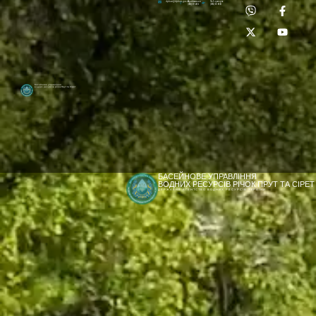
Приймальня:
Лабораторія:
dpbuvr@dpbuvr.gov.ua
(0372) 51-14-56
(0372) 53-92-00
Басейнове управління
водних ресурсів річок Прут та Сірет
БАСЕЙНОВЕ УПРАВЛІННЯ
ВОДНИХ РЕСУРСІВ РІЧОК ПРУТ ТА СІРЕТ
ДЕРЖАВНЕ АГЕНТСТВО ВОДНИХ РЕСУРСІВ УКРАЇНИ
[newyear_garland]