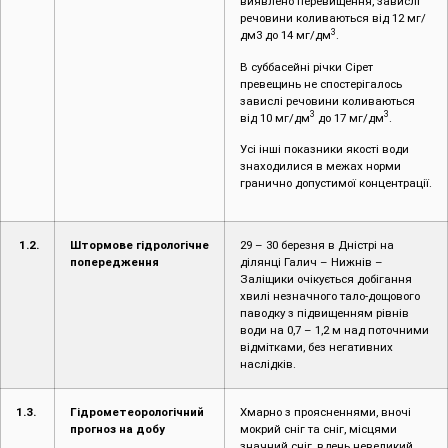
виявлено перевищення, завислі
речовини коливаються від 12 мг/
3
дм3 до 14 мг/дм
.
В суббасейні річки Сірет
превещинь не спостерігалось
завислі речовини коливаються
3
3
від 10 мг/дм
до 17 мг/дм
.
Усі інші показники якості води
знаходилися в межах норми
гранично допустимої концентрації.
1.2.
Штормове гідрологічне
29 – 30 березня в Дністрі на
попередження
ділянці Галич – Нижнів –
Заліщики очікується добігання
хвилі незначного тало-дощового
паводку з підвищенням рівнів
води на 0,7 – 1,2 м над поточними
відмітками, без негативних
наслідків.
1.3.
Гідрометеорологічний
Хмарно з проясненнями, вночі
прогноз на добу
мокрий сніг та сніг, місцями
значний сніг, вдень невеликий