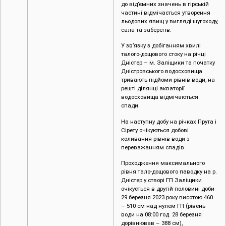
до від’ємних значень в гірській
частині відмічається утворення
льодових явищ у вигляді шугоходу,
сала та заберегів.
У зв’язку з добіганням хвилі
талого-дощового стоку на річці
Дністер – м. Заліщики та початку
Дністровського водосховища
тривають підйоми рівнів води, на
решті ділянці акваторії
водосховища відмічаються
спади.
На наступну добу на річках Прута і
Сірету очікуються добові
коливання рівнів води з
переважанням спадів.
Проходження максимального
рівня тало-дощового паводку на р.
Дністер у створі ГП Заліщики
очікується в другій половині доби
29 березня 2023 року висотою 460
– 510 см над нулем ГП (рівень
води на 08:00 год. 28 березня
дорівнював – 388 см),