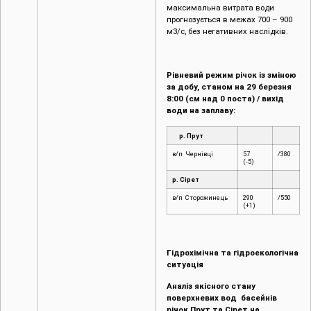
максимальна витрата води
прогнозується в межах 700 – 900
м3/с, без негативних наслідків.
Рівневий режим річок із зміною
за добу, станом на 29 березня
8:00 (см над 0 поста) / вихід
води на заплаву:
р. Прут
в/п Чернівці
57
/380
(-5)
р. Сірет
в/п Сторожинець
290
/550
(+1)
Гідрохімічна та гідроекологічна
ситуація
Аналіз якісного стану
поверхневих вод басейнів
річок Прут та Сірет на