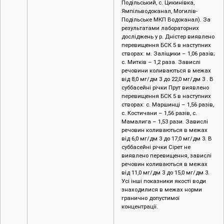
Подільський, с. Цикинівка,
Ямпільводоканал, Могилів-
Подільське МКП Водоканал). За
результатами лабораторних
досліджень у р. Дністер виявлено
перевищення БСК 5 в наступних
створах: м. Заліщики – 1,06 разів;
с. Митків – 1,2 раза. Завислі
речовини коливаються в межах
від 8,0 мг/дм 3 до 22,0 мг/дм 3 . В
суббасейні річки Прут виявлено
перевищення БСК 5 в наступних
створах: c. Маршинці – 1,56 разів,
с. Костичани – 1,56 разів, с.
Мамалига – 1,53 рази. Завислі
речовин коливаються в межах
від 6,0 мг/дм 3 до 17,0 мг/дм 3. В
суббасейні річки Сірет не
виявлено перевищення, завислі
речовин коливаються в межах
від 11,0 мг/дм 3 до 15,0 мг/дм 3.
Усі інші показники якості води
знаходилися в межах норми
гранично допустимої
концентрації.