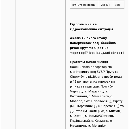
в/п Сторожинець
266 (0)
/550
Гідрохімічна та
гідроекологічна ситуація
Аналіз якісного стану
поверхневих вод басейнів
річок Прут та Сірет на
території Чернівецької області
Протягом липня місяця
Басейновою лабораторією
моніторингу вод БУВР Пруту та
Сірету було відібрано проби води
в 18 контрольних створах на
річках та притоках Пруту (м.
Чернівці, c. Маршинці, с.
Костичани, с. Мамалига, с.
Магала, смт. Неполоківці), Сірету
(м. Сторожинець, с. Черепківці) та
Дністра (м. Заліщики, с. Митків,
м. Хотин, м. Кам&#39;янець-
Подільський, с. Кормань, с.
Наславча, м. Могилів-