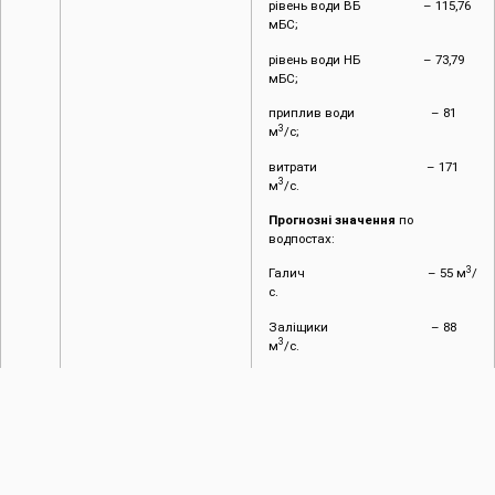
рівень води ВБ – 115,76
мБС;
рівень води НБ – 73,79
мБС;
приплив води – 81
3
м
/с;
витрати – 171
3
м
/с.
Прогнозні значення
по
водпостах:
3
Галич – 55 м
/
с.
Заліщики – 88
3
м
/с.
2.4.
Режим роботи каналів
Канали та ГТС працюють у
та ГТС
звичайному режимі. Стан
міжгосподарських каналів,
відрегульованих водоприймачів
та ГТС задовільний.