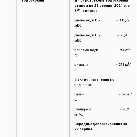
водосховищ
Дністровському водосховищі
станом на 28 серпня 2024 р. о
00
8
наступна:
рівень води ВБ – 115,72
мБС;
рівень води НБ – 73,9
мБС;
3
приплив води – 90 м
/
с;
3
витрати – 273 м
/
с.
Фактичні значення
по
водпостах:
3
Галич – 57 м
/
с.
Заліщики – 90,2
3
м
/с.
Середньодобові значення за
27 серпня;