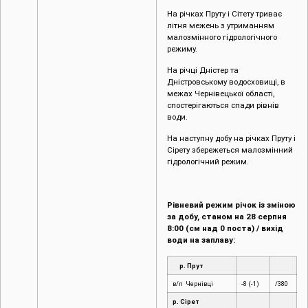
На річках Пруту і Сітету триває
літня межень з утриманням
малозмінного гідрологічного
режиму.
На річці Дністер та
Дністровському водосховищі, в
межах Чернівецької області,
спостерігаються спади рівнів
води.
На наступну добу на річках Пруту і
Сірету збережеться малозмінний
гідрологічний режим.
Рівневий режим річок із зміною
за добу, станом на 28 серпня
8:00 (см над 0 поста) / вихід
води на заплаву:
р. Прут
в/п Чернівці
-8 (-1)
/380
р. Сірет