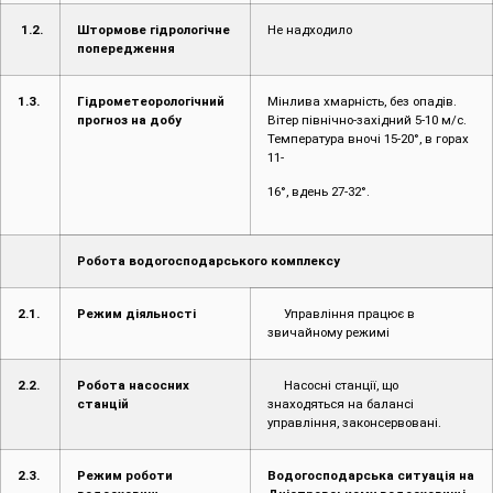
1
.2.
Штормове гідрологічне
Не надходило
попередження
1.3.
Гідрометеорологічний
Мінлива хмарність, без опадів.
прогноз на добу
Вітер північно-західний 5-10 м/с.
Температура вночі 15-20°, в горах
11-
16°, вдень 27-32°.
Робота водогосподарського комплексу
2.1.
Режим діяльності
Управління працює в
звичайному режимі
2.2.
Робота насосних
Насосні станції, що
станцій
знаходяться на балансі
управління, законсервовані.
2.3.
Режим роботи
Водогосподарська ситуація на