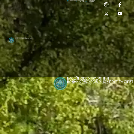
Приймальня:
Лабораторія:
dpbuvr@dpbuvr.gov.ua
(0372) 51-14-56
(0372) 53-92-00
Басейнове управління
водних ресурсів річок Прут та Сірет
БАСЕЙНОВЕ УПРАВЛІННЯ
ВОДНИХ РЕСУРСІВ РІЧОК ПРУТ ТА СІРЕТ
ДЕРЖАВНЕ АГЕНТСТВО ВОДНИХ РЕСУРСІВ УКРАЇНИ
[newyear_garland]