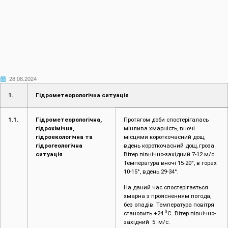
28.08.2024
1.
Гідрометеорологічна ситуація
1.1.
Гідрометеорологічна,
Протягом доби спостерігалась
гідрохімічна,
мінлива хмарність, вночі
гідроекологічна та
місцями короткочасний дощ,
гідрогеологічна
вдень короткочасний дощ, гроза.
ситуація
Вітер північно-західний 7-12 м/с.
Температура вночі 15-20°, в горах
10-15°, вдень 29-34°.
На даний час спостерігається
хмарна з проясненням погода,
без опадів. Температура повітря
0
становить +24
С. Вітер північно-
західний 5 м/с.