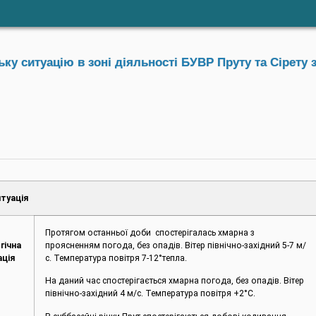
у ситуацію в зоні діяльності БУВР Пруту та Сірету з
туація
Протягом останньої доби спостерігалась хмарна з
гічна
проясненням погода, без опадів. Вітер північно-західний 5-7 м/
ація
с. Температура повітря 7-12°тепла.
На даний час спостерігається хмарна погода, без опадів. Вітер
північно-західний 4 м/с. Температура повітря +2°С.