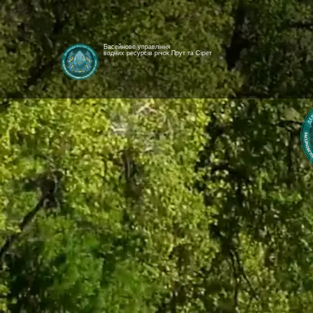
Басейнове управління
водних ресурсів річок Прут та Сірет
[newyear_garland]