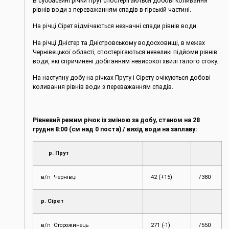
В суббасейні річки Прут спостерігаються добові коливання
рівнів води з переважанням спадів в гірській частині.
На річці Сірет відмічаються незначні спади рівнів води.
На річці Дністер та Дністровському водосховищі, в межах
Чернівецької області, спостерігаються невеликі підйоми рівнів
води, які спричинені добіганням невисокої хвилі талого стоку.
На наступну добу на річках Пруту і Сірету очікуються добові
коливання рівнів води з переважанням спадів.
Рівневий режим річок із зміною за добу, станом на 28
грудня 8:00 (см над 0 поста) / вихід води на заплаву:
р. Прут
в/п Чернівці
42 (+15)
/380
р. Сірет
в/п Сторожинець
271 (-1)
/550