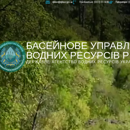
dpbuvr@dpbuvr.gov.ua
Приймальня: (0372) 51-14-56
Лабораторія: (
БАСЕЙНОВЕ УПРАВЛ
ВОДНИХ РЕСУРСІВ РІ
ДЕРЖАВНЕ АГЕНТСТВО ВОДНИХ РЕСУРСІВ УКР