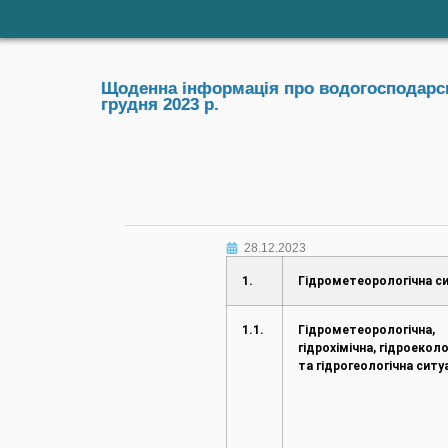
Щоденна інформація про водогосподарськ
грудня 2023 р.
28.12.2023
1.
Гідрометеорологічна си
1.1.
Гідрометеорологічна,
гідрохімічна, гідроеколо
та гідрогеологічна ситу