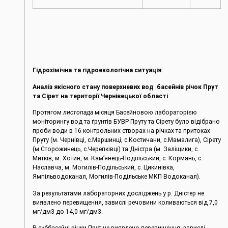
Гідрохімічна та гідроекологічна ситуація
Аналіз якісного стану поверхневих вод басейнів річок Прут
та Сірет на території Чернівецької області
Протягом
листопада
місяця Басейновою лабораторією
моніторингу вод та ґрунтів БУВР Пруту та Сірету було відібрано
проби води в 16 контрольних створах на річках та притоках
Пруту (м. Чернівці, c.Маршинці, с.Костичани, с.Мамалига), Сірету
(м.Сторожинець, с.Черепківці) та Дністра (м. Заліщики, с.
Митків, м. Хотин, м. Кам’янець-Подільський, с. Кормань, с.
Наславча, м. Могилів-Подільський, с. Цикинівка,
Ямпільводоканал, Могилів-Подільське МКП Водоканал).
За результатами лабораторних досліджень у р. Дністер не
виявлено перевищення, завислі речовини коливаються від 7,0
мг/дм3 до 14,0 мг/дм3.
В суббасейні річки Прут не виявлено перевищення, завислі