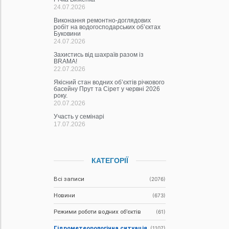
24.07.2026
Виконання ремонтно-доглядових
робіт на водогосподарських об’єктах
Буковини
24.07.2026
Захистись від шахраїв разом із
BRAMA!
22.07.2026
Якісний стан водних об’єктів річкового
басейну Прут та Сірет у червні 2026
року.
20.07.2026
Участь у семінарі
17.07.2026
КАТЕГОРІЇ
Всі записи
(2076)
Новини
(673)
Режими роботи водних об’єктів
(61)
Гідрометеорологічна ситуація
(1107)