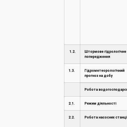
1.2.
Штормове гідрологічне
попередження
1.3.
Гідрометеорологічний
прогноз на добу
Робота водогосподарс
2.1.
Режим діяльності
2.2.
Робота насосних станці