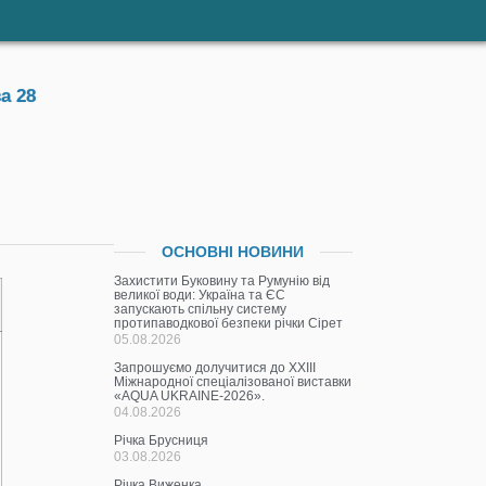
а 28
ОСНОВНІ НОВИНИ
Захистити Буковину та Румунію від
великої води: Україна та ЄС
запускають спільну систему
протипаводкової безпеки річки Сірет
05.08.2026
Запрошуємо долучитися до ХХІІІ
Міжнародної спеціалізованої виставки
«AQUA UKRAINE-2026».
04.08.2026
Річка Брусниця
03.08.2026
Річка Виженка