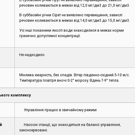
речовин коливаються в межах від 12,0 мг/дм3 до 21,0 мг/дм3.
В суббасейні річки Сірет не виявлено перевищення, завислі
речовин коливаються в межах від 14,0 мг/дм3 до 15,0 мг/дм3.
Усі інші показники якості води знаходилися в межах норми
гранично допустимої концентрації.
Не надходило
Мінлива хмарність, без опадів. Вітер південно-східний 5-10 м/с.
Температура повітря вночі 0-2° морозу. Вдень 7-9° тепла.
ького комплексу
Управління працює в звичайному режимі
й
Насосні станції, що знаходяться на балансі управління,
законсервовані.