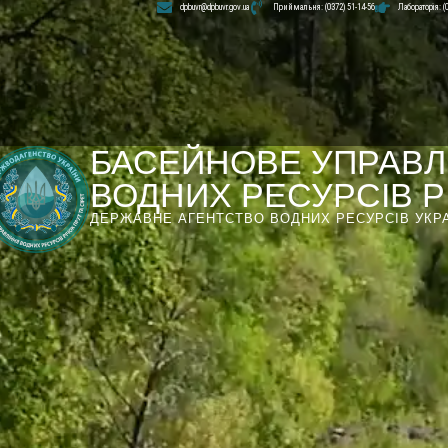
dpbuvr@dpbuvr.gov.ua
Приймальня: (0372) 51-14-56
Лабораторія: (
БАСЕЙНОВЕ УПРАВЛ
ВОДНИХ РЕСУРСІВ РІ
ДЕРЖАВНЕ АГЕНТСТВО ВОДНИХ РЕСУРСІВ УКР