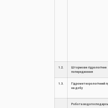
1.2.
Штормове гідрологічне
попередження
1.3.
Гідрометеорологічний п
на добу
Робота водогосподарсь