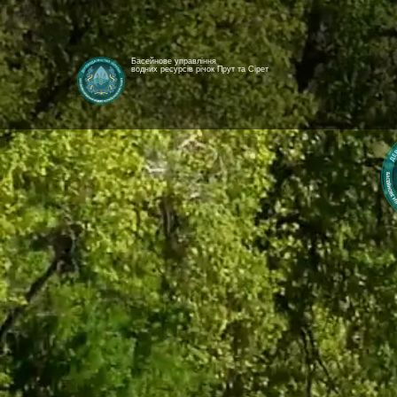
Басейнове управління
водних ресурсів річок Прут та Сірет
[newyear_garland]