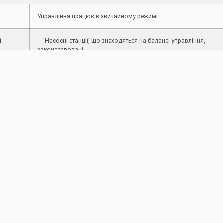
Управління працює в звичайному режимі
й
Насосні станції, що знаходяться на балансі управління,
законсервовані.
вищ
а ГТС
Канали та ГТС працюють у звичайному режимі. Стан
міжгосподарських каналів, відрегульованих водоприймачів
та ГТС задовільний.
в
Враховуючи поточну гідрологічну ситуацію, управління
сту
працює в звичайному режимі.
Відсутній