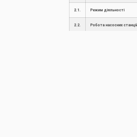
2.1.
Режим діяльності
2.2.
Робота насосних станці
2.3.
Режим роботи водосхо
2.4.
Режим роботи каналів т
3.
Пропуск повені і паводкі
3.1.
Введені ступені
протипаводкового захи
3.2.
Режим пропуску повені/
паводку