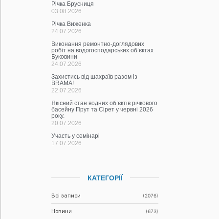
Річка Брусниця
03.08.2026
Річка Виженка
24.07.2026
Виконання ремонтно-доглядових
робіт на водогосподарських об’єктах
Буковини
24.07.2026
Захистись від шахраїв разом із
BRAMA!
22.07.2026
Якісний стан водних об’єктів річкового
басейну Прут та Сірет у червні 2026
року.
20.07.2026
Участь у семінарі
17.07.2026
КАТЕГОРІЇ
Всі записи
(2076)
Новини
(673)