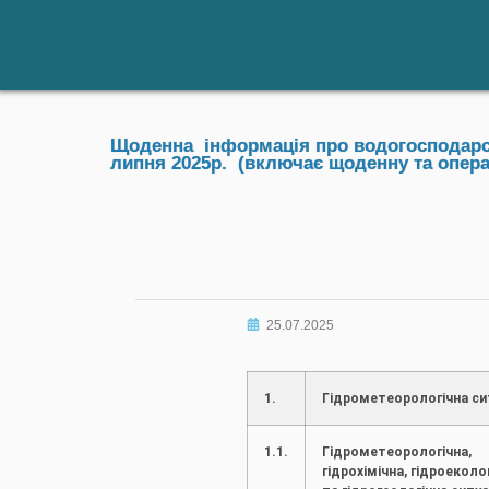
Щоденна інформація про водогосподарськ
липня 2025р. (включає щоденну та опер
25.07.2025
1.
Гідрометеорологічна си
1.1.
Гідрометеорологічна,
гідрохімічна, гідроеколо