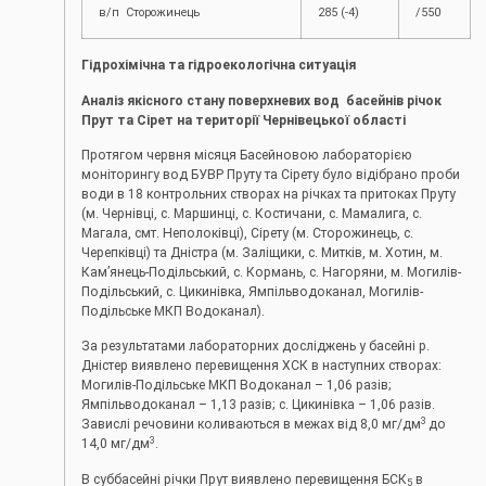
в/п Сторожинець
285 (-4)
/550
Гідрохімічна та гідроекологічна ситуація
Аналіз якісного стану поверхневих вод басейнів річок
Прут та Сірет на території Чернівецької області
Протягом червня місяця Басейновою лабораторією
моніторингу вод БУВР Пруту та Сірету було відібрано проби
води в 18 контрольних створах на річках та притоках Пруту
(м. Чернівці, c. Маршинці, с. Костичани, с. Мамалига, с.
Магала, смт. Неполоківці), Сірету (м. Сторожинець, с.
Черепківці) та Дністра (м. Заліщики, с. Митків, м. Хотин, м.
Кам’янець-Подільський, с. Кормань, с. Нагоряни, м. Могилів-
Подільський, с. Цикинівка, Ямпільводоканал, Могилів-
Подільське МКП Водоканал).
За результатами лабораторних досліджень у басейні р.
Дністер виявлено перевищення ХСК в наступних створах:
Могилів-Подільське МКП Водоканал – 1,06 разів;
Ямпільводоканал – 1,13 разів; с. Цикинівка – 1,06 разів.
3
Завислі речовини коливаються в межах від 8,0 мг/дм
до
3
14,0 мг/дм
.
В суббасейні річки Прут виявлено перевищення БСК
в
5