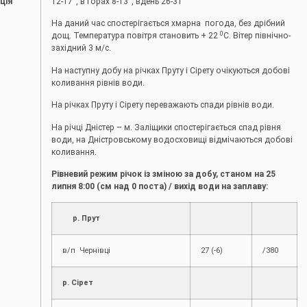
ція
12-17°, в горах 8-13°, вдень 26-31°
На даний час спостерігається хмарна погода, без дрібний
0
дощ. Температура повітря становить + 22
С. Вітер північно-
західний 3 м/с.
На наступну добу на річках Пруту і Сірету очікуються добові
коливання рівнів води.
На річках Пруту і Сірету переважають спади рівнів води.
На річці Дністер – м. Заліщики спостерігається спад рівня
води, на Дністровському водосховищі відмічаються добові
коливання.
Рівневий режим річок із зміною за добу, станом на 25
липня 8:00 (см над 0 поста) / вихід води на заплаву:
р. Прут
в/п Чернівці
27 (-6)
/380
р. Сірет