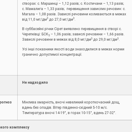
створах: с. Маршинці – 1,12 разів; с. Костичани – 1,13 разів;
с. Мамалига – 1,33 разів; перевищення завислих речовин: с.
Магала – 1,08 разів. Завислі речовини коливаються в межах
3
3
від 11,0 мг/дм
до 27,0 мг/дм
.
В суббасейні річки Сірет виявлено перевищення в створі с.
Черепківці: БСК
– 1,06 разів; завислі речовини – 1,66 разів.
5
3
3
Завислі речовини в межах від 8,0 мг/дм
до 29,0 мг/дм
.
Усі інші показники якості води знаходилися в межах норми
гранично допустимої концентрації.
Не надходило
рогноз
Мінлива хмарність, вночі невеликий короткочасний дощ,
вдень без опадів. Вітер південно-східний 5-10 м/с.
Температура вночі 14-19°, в горах 10-15°, вдень 27-32°.
кого комплексу