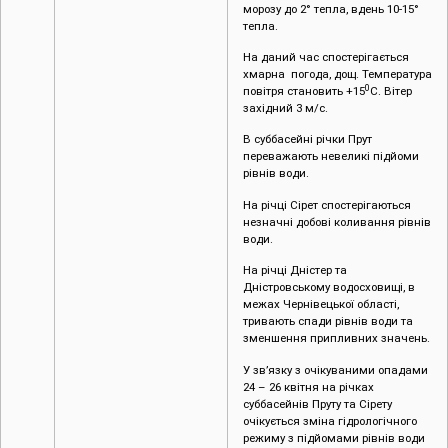
морозу до 2° тепла, вдень 10-15°
тепла.
На даний час спостерігається
хмарна погода, дощ. Температура
0
повітря становить +15
С. Вітер
західний 3 м/с.
В суббасейні річки Прут
переважають невеликі підйоми
рівнів води.
На річці Сірет спостерігаються
незначні добові коливання рівнів
води.
На річці Дністер та
Дністровському водосховищі, в
межах Чернівецької області,
тривають спади рівнів води та
зменшення припливних значень.
У зв’язку з очікуваними опадами
24 – 26 квітня на річках
суббасейнів Пруту та Сірету
очікується зміна гідрологічного
режиму з підйомами рівнів води