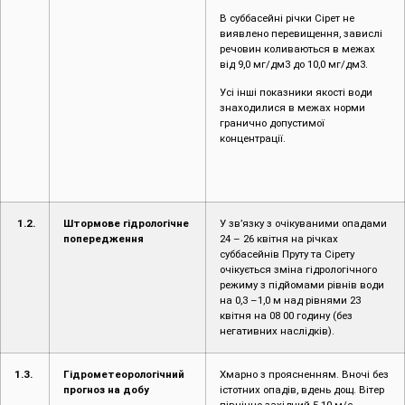
В суббасейні річки Сірет не
виявлено перевищення, завислі
речовин коливаються в межах
від 9,0 мг/дм3 до 10,0 мг/дм3.
Усі інші показники якості води
знаходилися в межах норми
гранично допустимої
концентрації.
1.2.
Штормове гідрологічне
У зв’язку з очікуваними опадами
попередження
24 – 26 квітня на річках
суббасейнів Пруту та Сірету
очікується зміна гідрологічного
режиму з підйомами рівнів води
на 0,3 –1,0 м над рівнями 23
квітня на 08 00 годину (без
негативних наслідків).
1.3.
Гідрометеорологічний
Хмарно з проясненням. Вночі без
прогноз на добу
істотних опадів, вдень дощ. Вітер
північно-західний 5-10 м/с.