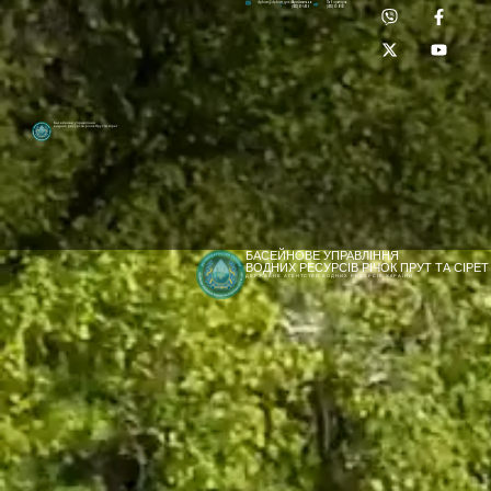
Приймальня:
Лабораторія:
dpbuvr@dpbuvr.gov.ua
(0372) 51-14-56
(0372) 53-92-00
Басейнове управління
водних ресурсів річок Прут та Сірет
БАСЕЙНОВЕ УПРАВЛІННЯ
ВОДНИХ РЕСУРСІВ РІЧОК ПРУТ ТА СІРЕТ
ДЕРЖАВНЕ АГЕНТСТВО ВОДНИХ РЕСУРСІВ УКРАЇНИ
[newyear_garland]