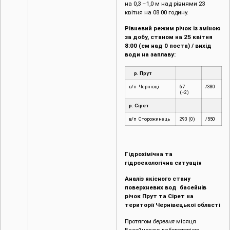
на 0,3 –1,0 м над рівнями 23
квітня на 08 00 годину.
Рівневий режим річок із зміною
за добу, станом на 25 квітня
8:00 (см над 0 поста) / вихід
води на заплаву:
р. Прут
в/п Чернівці
67
/380
(+2)
р. Сірет
в/п Сторожинець
293 (0)
/550
Гідрохімічна та
гідроекологічна ситуація
Аналіз якісного стану
поверхневих вод басейнів
річок Прут та Сірет на
території Чернівецької області
Протягом
березня
місяця
Басейновою лабораторією