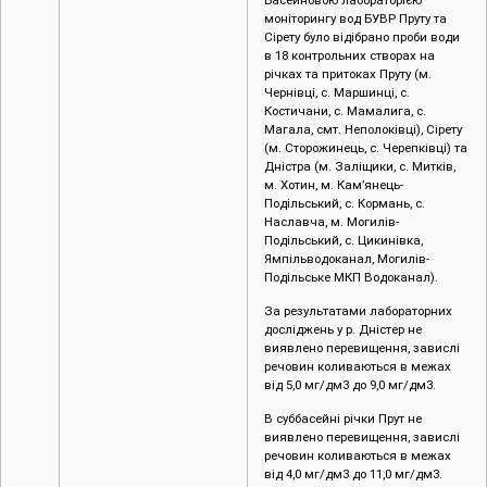
моніторингу вод БУВР Пруту та
Сірету було відібрано проби води
в 18 контрольних створах на
річках та притоках Пруту (м.
Чернівці, c. Маршинці, с.
Костичани, с. Мамалига, с.
Магала, смт. Неполоківці), Сірету
(м. Сторожинець, с. Черепківці) та
Дністра (м. Заліщики, с. Митків,
м. Хотин, м. Кам’янець-
Подільський, с. Кормань, с.
Наславча, м. Могилів-
Подільський, с. Цикинівка,
Ямпільводоканал, Могилів-
Подільське МКП Водоканал).
За результатами лабораторних
досліджень у р. Дністер не
виявлено перевищення, завислі
речовин коливаються в межах
від 5,0 мг/дм3 до 9,0 мг/дм3.
В суббасейні річки Прут не
виявлено перевищення, завислі
речовин коливаються в межах
від 4,0 мг/дм3 до 11,0 мг/дм3.