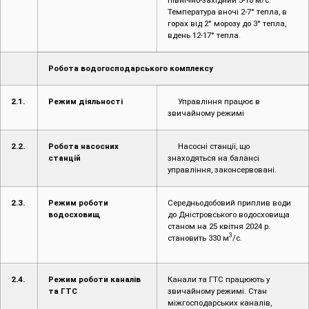
Температура вночі 2-7° тепла, в
горах від 2° морозу до 3° тепла,
вдень 12-17° тепла.
Робота водогосподарського комплексу
2.1.
Режим діяльності
Управління працює в
звичайному режимі
2.2.
Робота насосних
Насосні станції, що
станцій
знаходяться на балансі
управління, законсервовані.
2.3.
Режим роботи
Середньодобовий приплив води
водосховищ
до Дністровського водосховища
станом на 25 квітня 2024 р.
3
становить 330 м
/с.
2.4.
Режим роботи каналів
Канали та ГТС працюють у
та ГТС
звичайному режимі. Стан
міжгосподарських каналів,