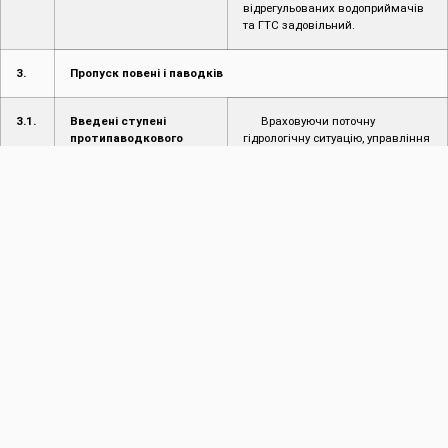
відрегульованих водоприймачів
та ГТС задовільний.
3.
Пропуск повені і паводків
3.1.
Введені ступені
Враховуючи поточну
протипаводкового
гідрологічну ситуацію, управління
захисту
працює в звичайному режимі.
3.2.
Режим пропуску
Відсутній
повені/паводку
4.
Інформація про надзвичайні ситуації (НС)
4.1.
Інформація про
Не надходило
надзвичайні ситуації
(НС) на
водогосподарських
об’єктах
4.2.
Інформація про
Не надходило