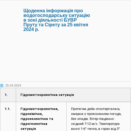
Щоденна інформація про
водогосподарську ситуацію
в зоні діяльності БУВР
Пруту та Сірету за 25 квітня
2024 р.
25.04.2024
1.
Гідрометеорологічна ситуація
1.1.
Гідрометеорологічна,
Протягом доби спостерігалась
гідрохімічна,
хмарна з проясненням погода,
гідроекологічна та
без опадів. Вітер південно-
гідрогеологічна
східний 7-12 м/с. Температура
ситуація
вночі 1-6° тепла, в горах від 3°