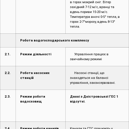
в горах мокрий сніг. Вітер
західний 7-12 м/с, вранці та
вдень пориви 15-20 м/с.
Температура вночі 0-5° тепла, в
горах 2-7°морозу, вдень 8-13°
тепла.
Робота водогосподарського комплексу
2.1.
Режим діяльності
Управління працює в
звичайному режимі
2.2.
Робота насосних
Насосні станції, що
станцій
знаходяться на балансі
управління, законсервовані.
2.3.
Режим роботи
Данні з Дністровської ГЕС 1
водосховищ
відсутні.
2.4.
Режим роботи каналів
Канали та ГТС працюють у