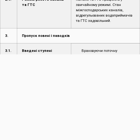
та ГТС
звичайному режимі. Стан
міжгосподарських каналів,
відрегульованих водоприймачів
та ГТС задовільний.
3.
Пропуск повені і паводків
3.1.
Введені ступені
Враховуючи поточну
протипаводкового
гідрологічну ситуацію, управління
захисту
працює в звичайному режимі.
3.2.
Режим пропуску
Відсутній
повені/паводку
4.
Інформація про надзвичайні ситуації (НС)
4.1.
Інформація про
Не надходило
надзвичайні ситуації
(НС) на
водогосподарських
об’єктах