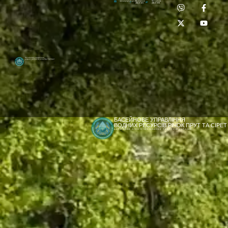
Приймальня:
Лабораторія:
dpbuvr@dpbuvr.gov.ua
(0372) 51-14-56
(0372) 53-92-00
Басейнове управління
водних ресурсів річок Прут та Сірет
БАСЕЙНОВЕ УПРАВЛІННЯ
ВОДНИХ РЕСУРСІВ РІЧОК ПРУТ ТА СІРЕТ
ДЕРЖАВНЕ АГЕНТСТВО ВОДНИХ РЕСУРСІВ УКРАЇНИ
[newyear_garland]