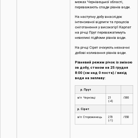
межах Чернівецької області,
переважають спади рівнів води.
На наступну добу внаслідок
інтенсивної відлиги та процесів
сніготанення у високогір’ї Карпат
на річці Прут переважатимуть
невеликі підйоми рівнів води.
На річці Сірет очікують незначні
добові коливання рівнів води.
Рівневий режим річок із зміною
за добу, станом на 25 грудня
8:00 (см над 0 поста) / вихід
води на заплаву:
р. Прут
в/п Чернівці
21
/380
(-4)
р. Сірет
в/п Сторожинець
270
/550
(-1)