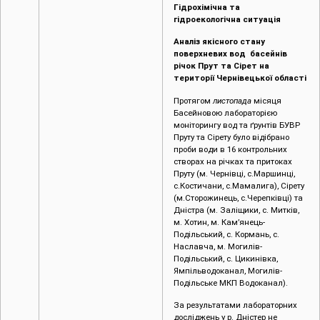
Гідрохімічна та
гідроекологічна ситуація
Аналіз якісного стану
поверхневих вод басейнів
річок Прут та Сірет на
території Чернівецької області
Протягом
листопада
місяця
Басейновою лабораторією
моніторингу вод та ґрунтів БУВР
Пруту та Сірету було відібрано
проби води в 16 контрольних
створах на річках та притоках
Пруту (м. Чернівці, c.Маршинці,
с.Костичани, с.Мамалига), Сірету
(м.Сторожинець, с.Черепківці) та
Дністра (м. Заліщики, с. Митків,
м. Хотин, м. Кам’янець-
Подільський, с. Кормань, с.
Наславча, м. Могилів-
Подільський, с. Цикинівка,
Ямпільводоканал, Могилів-
Подільське МКП Водоканал).
За результатами лабораторних
досліджень у р. Дністер не