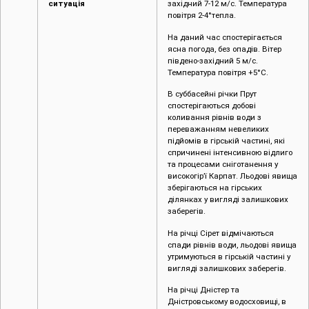
ситуація
західний 7-12 м/с. Температура
повітря 2-4°тепла.
На даний час спостерігається
ясна погода, без опадів. Вітер
південо-західний 5 м/с.
Температура повітря +5°С.
В суббасейні річки Прут
спостерігаються добові
коливання рівнів води з
переважанням невеликих
підйомів в гірській частині, які
спричинені інтенсивною відлиго
та процесами сніготанення у
високогір’ї Карпат. Льодові явища
зберігаються на гірських
ділянках у вигляді залишкових
заберегів.
На річці Сірет відмічаються
спади рівнів води, льодові явища
утримуються в гірській частині у
вигляді залишкових заберегів.
На річці Дністер та
Дністровському водосховищі, в