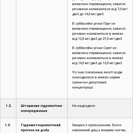
виявлено перевищення, завислі
речовини коливаються від 7,0 мг/
дм3 до 14,0 мг/дм3.
В суббасейні річки Прут не
виявлено перевищення, завислі
речовин коливаються в межах
від 12,0 мг/дм3 до 21,0 мг/дм3.
В суббасейні річки Сірет не
виявлено перевищення, завислі
речовин коливаються в межах
від 14,0 мг/дм3 до 15,0 мг/дм3.
Усі інші показники якості води
знаходилися в межах норми
гранично допустимої
концентрації.
1.2.
Штормове гідрологічне
Не надходило
попередження
1.3.
Гідрометеорологічний
Хмарно з проясненням. Вночі
прогноз на добу
невеликий дощ з мокрим снігом,