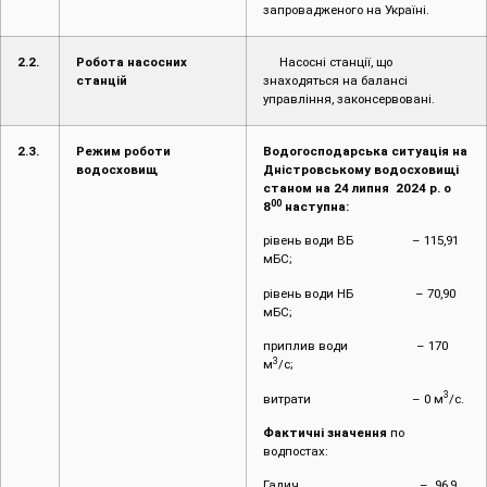
запровадженого на Україні.
2.2.
Робота насосних
Насосні станції, що
станцій
знаходяться на балансі
управління, законсервовані.
2.3.
Режим роботи
Водогосподарська ситуація на
водосховищ
Дністровському водосховищі
станом на
24
липня
2024 р. о
00
8
наступна:
рівень води ВБ – 115,91
мБС;
рівень води НБ – 70,90
мБС;
приплив води – 170
3
м
/с;
3
витрати – 0 м
/с.
Фактичні значення
по
водпостах:
Галич – 96,9