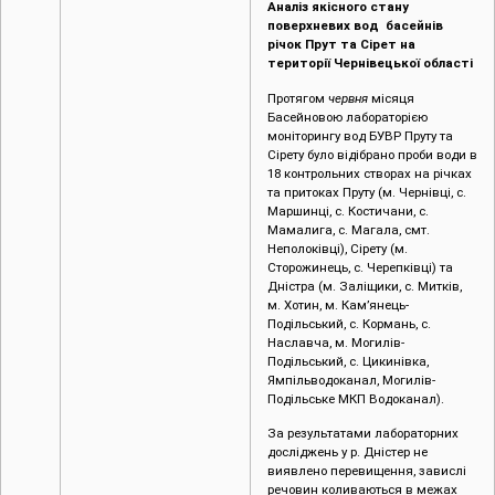
Аналіз якісного стану
поверхневих вод басейнів
річок Прут та Сірет на
території Чернівецької області
Протягом
червня
місяця
Басейновою лабораторією
моніторингу вод БУВР Пруту та
Сірету було відібрано проби води в
18 контрольних створах на річках
та притоках Пруту (м. Чернівці, c.
Маршинці, с. Костичани, с.
Мамалига, с. Магала, смт.
Неполоківці), Сірету (м.
Сторожинець, с. Черепківці) та
Дністра (м. Заліщики, с. Митків,
м. Хотин, м. Кам’янець-
Подільський, с. Кормань, с.
Наславча, м. Могилів-
Подільський, с. Цикинівка,
Ямпільводоканал, Могилів-
Подільське МКП Водоканал).
За результатами лабораторних
досліджень у р. Дністер не
виявлено перевищення, завислі
речовин коливаються в межах