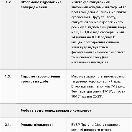
1.2.
Штормове гідрологічне
У зв’язку з очікуваними
попередження
значними опадами, ввечері 24 та
протягом доби 25 липня на річках
суббасейнів Пруту та Сірету,
очікується зміна гідрологічного
режиму з підйомами рівнів води
на 0,3 – 1,0 м над сьогоднішніми
24 липня на 08 00 годину. В
місцях проходження сильних
злив буде відбуватися
формування значного схилового
та місцевого стоку (без
негативних наслідків).
1.3.
Гідрометеорологічний
Мінлива хмарність, вночі, вранці
прогноз на добу
та увечері короткочасний дощ.
Вітер змінних напрямів 7-12 м/с.
Температура вночі 17-18°, в горах
10-15°, вдень 20-23°.
Робота водогосподарського комплексу
2.1.
Режим діяльності
БУВР Пруту та Сірету працює в
режимі
воєнного стану