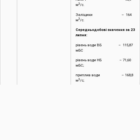
3
м
/с.
Заліщики – 164
3
м
/с.
Середньодобові значення за 23
липня:
рівень води ВБ – 115,87
мБС
рівень води НБ – 71,60
мБС;
приплив води – 168,8
3
м
/с;
витрати – 98,10
3
м
/с.
Прогнозні значення
по
водпостах:
Галич – 80
3
м
/с.
Заліщики – 130
3