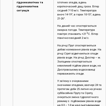
гідроекологічна та
істотних опадів, вдень
гідрогеологічна
короткочасний дощ, гроза. Вітер
ситуація
східний 7-10 м/с. Температура
вночі 14-19°, в горах 10-15°, вдень
21-26°.
На даний час спостерігається
хмарна погода. Температура
0
повітря становить +21
С. Вітер
північно-західний 2 м/с.
На річці Прут спостерігаються
добові коливання рівнів води. На
річці Сірет відмічаються спади
рівнів води. На річці Дністер – м.
Заліщикм спостерігається
невеликий підйом рівня води, на
Дністровському водосховищі
переважають спади.
У зв’язку з очікуваними
значними опадами, ввечері 24 та
протягом доби 25 липня на річках
суббасейнів Пруту та Сірету,
очікується зміна гідрологічного
режиму з підйомами рівнів води
на 0,3 – 1,0 м над сьогоднішніми