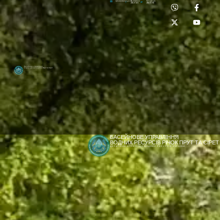
Приймальня:
Лабораторія:
dpbuvr@dpbuvr.gov.ua
(0372) 51-14-56
(0372) 53-92-00
Басейнове управління
водних ресурсів річок Прут та Сірет
БАСЕЙНОВЕ УПРАВЛІННЯ
ВОДНИХ РЕСУРСІВ РІЧОК ПРУТ ТА СІРЕТ
ДЕРЖАВНЕ АГЕНТСТВО ВОДНИХ РЕСУРСІВ УКРАЇНИ
[newyear_garland]