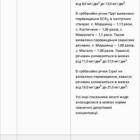
3
3
від 8,0 мг/дм
до 13,0 мг/дм
.
В суббасейні річки Прут виявлено
перевищення БСК
в наступних
5
створах: c. Маршинці – 1,13 рази,
с. Костичани – 1,06 разів, с.
Мамалига – 1,1 раза. Також
виявлено перевищення завислих
речовин: c. Маршинці – 1,08 разів,
с. Магала – 1,08 разів. Завислі
речовин коливаються в межах
3
3
від 11,0 мг/дм
до 27,0 мг/дм
.
В суббасейні річки Сірет не
виявлено перевищення, завислі
речовин коливаються в межах
3
3
від 16,0 мг/дм
до 21,0 мг/дм
.
Усі інші показники якості води
знаходилися в межах норми
гранично допустимої
концентрації.