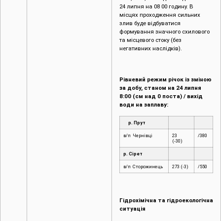
24 липня на 08 00 годину. В
місцях проходження сильних
злив буде відбуватися
формування значного схилового
та місцевого стоку (без
негативних наслідків).
Рівневий режим річок із зміною
за добу, станом на 24 липня
8:00 (см над 0 поста) / вихід
води на заплаву:
р. Прут
в/п Чернівці
23
/380
(-30)
р. Сірет
в/п Сторожинець
273 (-3)
/550
Гідрохімічна та гідроекологічна
ситуація