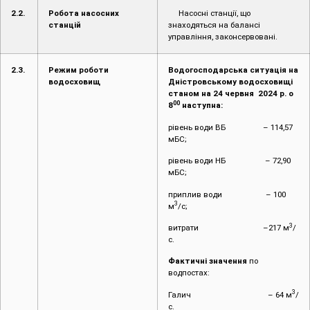
2.2.
Робота насосних
Насосні станції, що
станцій
знаходяться на балансі
управління, законсервовані.
2.3.
Режим роботи
Водогосподарська ситуація на
водосховищ
Дністровському водосховищі
станом на 2
4
червня 2024 р. о
00
8
наступна:
рівень води ВБ – 114,57
мБС;
рівень води НБ – 72,90
мБС;
приплив води – 100
3
м
/с;
3
витрати –217 м
/
с.
Фактичні значення
по
водпостах:
3
Галич – 64 м
/
с.