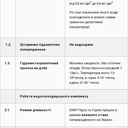
3
3
від 5,0 мг/дм
до 6,0 мг/дм
.
Усі інші показники якості води
знаходилися в межах норми
гранично допустимої
концентрації.
1.2.
Штормове гідрологічне
Не надходило
попередження
1.3.
Гідрометеорологічний
Мінлива хмарність. Без істотних
прогноз на добу
опадів. Вітер північно-західний 7-
12м/с. Температура вночі 13-
18°тепла, в горах 9-14° тепла,
вдень 21-26° тепла.
Робота водогосподарського комплексу
2.1.
Режим діяльності
БУВР Пруту та Сірету працює в
режимі
воєнного стану
запровадженого на Україні.