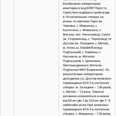
Басейновою лабораторією
моніторингу вод БУВР Пруту та
Сірету було відібрано проби води
в 18 контрольних створах на
річках та притоках Пруту (м.
Чернівці, c. Маршинці, с.
Костичани, с. Мамалига, с.
Магала, смт. Неполоківці), Сірету
(м. Сторожинець, с. Черепківці) та
Дністра (м. Заліщики, с. Митків,
м. Хотин, м. Кам&#39;янець-
Подільський, с. Кормань, с.
Наславча, м. Могилів-
Подільський, с. Цикинівка,
Ямпільводоканал, Могилів-
Подільське МКП Водоканал). За
результатами лабораторних
досліджень у р. Дністер виявлено
перевищення БСК 5 в наступних
створах: м. Заліщики – 1,06 разів;
с. Митків – 1,2 раза. Завислі
речовини коливаються в межах
від 8,0 мг/дм 3 до 22,0 мг/дм 3 . В
суббасейні річки Прут виявлено
перевищення БСК 5 в наступних
створах: c. Маршинці – 1,56 разів,