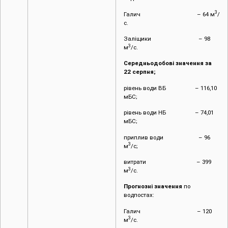
3
Галич – 64 м
/
с.
Заліщики – 98
3
м
/с.
Середньодобові значення за
22 серпня;
рівень води ВБ – 116,10
мБС;
рівень води НБ – 74,01
мБС;
приплив води – 96
3
м
/с;
витрати – 399
3
м
/с.
Прогнозні значення
по
водпостах:
Галич – 120
3
м
/с.