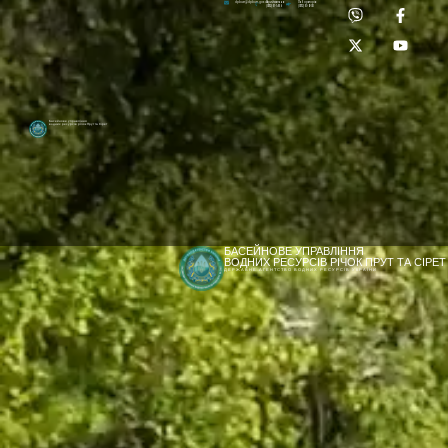
Приймальня:
Лабораторія:
dpbuvr@dpbuvr.gov.ua
(0372) 51-14-56
(0372) 53-92-00
Басейнове управління
водних ресурсів річок Прут та Сірет
БАСЕЙНОВЕ УПРАВЛІННЯ
ВОДНИХ РЕСУРСІВ РІЧОК ПРУТ ТА СІРЕТ
ДЕРЖАВНЕ АГЕНТСТВО ВОДНИХ РЕСУРСІВ УКРАЇНИ
[newyear_garland]