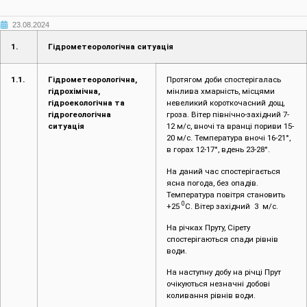
23.08.2024
1.
Гідрометеорологічна ситуація
1.1.
Гідрометеорологічна,
Протягом доби спостерігалась
гідрохімічна,
мінлива хмарність, місцями
гідроекологічна та
невеликий короткочасний дощ,
гідрогеологічна
гроза. Вітер північно-західний 7-
ситуація
12 м/с, вночі та вранці пориви 15-
20 м/с. Температура вночі 16-21°,
в горах 12-17°, вдень 23-28°.
На даний час спостерігається
ясна погода, без опадів.
Температура повітря становить
0
+25
С. Вітер західний 3 м/с.
На річках Пруту, Сірету
спостерігаються спади рівнів
води.
На наступну добу на річці Прут
очікуються незначні добові
коливання рівнів води.