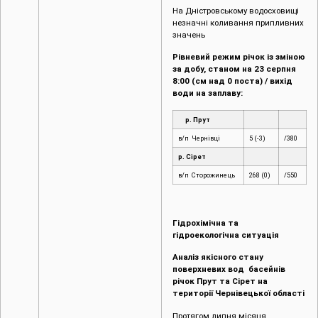
На Дністровському водосховищі
незначні коливання припливних
значень
Рівневий режим річок із зміною
за добу, станом на 23 серпня
8:00 (см над 0 поста) / вихід
води на заплаву:
р. Прут
в/п Чернівці
5 (-3)
/380
р. Сірет
в/п Сторожинець
268 (0)
/550
Гідрохімічна та
гідроекологічна ситуація
Аналіз якісного стану
поверхневих вод басейнів
річок Прут та Сірет на
території Чернівецької області
Протягом липня місяця