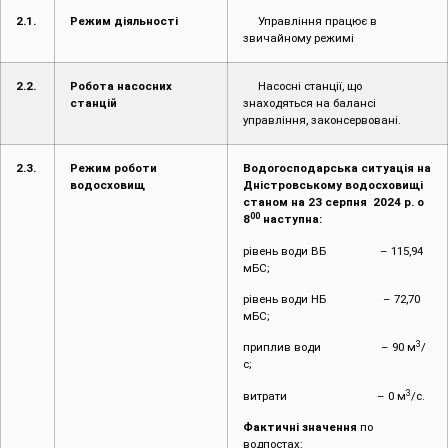
2.1.
Режим діяльності
Управління працює в
звичайному режимі
2.2.
Робота насосних
Насосні станції, що
станцій
знаходяться на балансі
управління, законсервовані.
2.3.
Режим роботи
Водогосподарська ситуація на
водосховищ
Дністровському водосховищі
станом на 23 серпня 2024 р. о
00
8
наступна:
рівень води ВБ – 115,94
мБС;
рівень води НБ – 72,70
мБС;
3
приплив води – 90 м
/
с;
3
витрати – 0 м
/с.
Фактичні значення
по
водпостах: