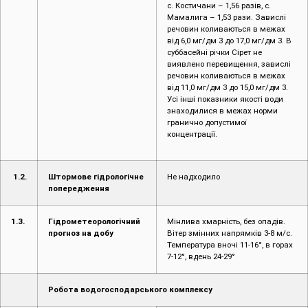
с. Костичани – 1,56 разів, с.
Мамалига – 1,53 рази. Завислі
речовин коливаються в межах
від 6,0 мг/дм 3 до 17,0 мг/дм 3. В
суббасейні річки Сірет не
виявлено перевищення, завислі
речовин коливаються в межах
від 11,0 мг/дм 3 до 15,0 мг/дм 3.
Усі інші показники якості води
знаходилися в межах норми
гранично допустимої
концентрації.
1
.2.
Штормове гідрологічне
Не надходило
попередження
1.3.
Гідрометеорологічний
Мінлива хмарність, без опадів.
прогноз на добу
Вітер змінних напрямків 3-8 м/с.
Температура вночі 11-16°, в горах
7-12°, вдень 24-29°
Робота водогосподарського комплексу