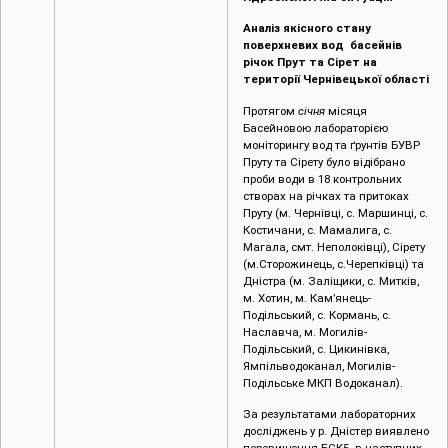
Аналіз якісного стану
поверхневих вод басейнів
річок Прут та Сірет на
території Чернівецької області
Протягом
січня
місяця
Басейновою лабораторією
моніторингу вод та ґрунтів БУВР
Пруту та Сірету було відібрано
проби води в 18 контрольних
створах на річках та притоках
Пруту (м. Чернівці, c. Маршинці, с.
Костичани, с. Мамалига, с.
Магала, смт. Неполоківці), Сірету
(м.Сторожинець, с.Черепківці) та
Дністра (м. Заліщики, с. Митків,
м. Хотин, м. Кам’янець-
Подільський, с. Кормань, с.
Наславча, м. Могилів-
Подільський, с. Цикинівка,
Ямпільводоканал, Могилів-
Подільське МКП Водоканал).
За результатами лабораторних
досліджень у р. Дністер виявлено