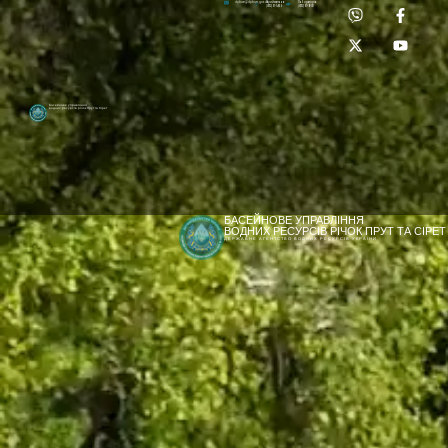
Приймальня:
Лабораторія:
dpbuvr@dpbuvr.gov.ua
(0372) 51-14-56
(0372) 53-92-00
Басейнове управління
водних ресурсів річок Прут та Сірет
БАСЕЙНОВЕ УПРАВЛІННЯ
ВОДНИХ РЕСУРСІВ РІЧОК ПРУТ ТА СІРЕТ
ДЕРЖАВНЕ АГЕНТСТВО ВОДНИХ РЕСУРСІВ УКРАЇНИ
[newyear_garland]