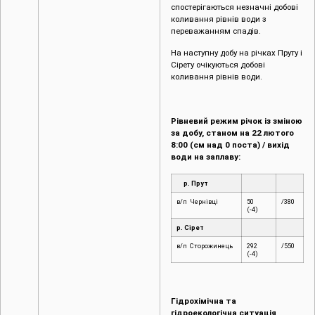
спостерігаються незначні добові
коливання рівнів води з
переважанням спадів.
На наступну добу на річках Пруту і
Сірету очікуються добові
коливання рівнів води.
Рівневий режим річок із зміною
за добу, станом на 22 лютого
8:00 (см над 0 поста) / вихід
води на заплаву:
р. Прут
в/п Чернівці
50
/380
(-4)
р. Сірет
в/п Сторожинець
292
/550
(-4)
Гідрохімічна та
гідроекологічна ситуація