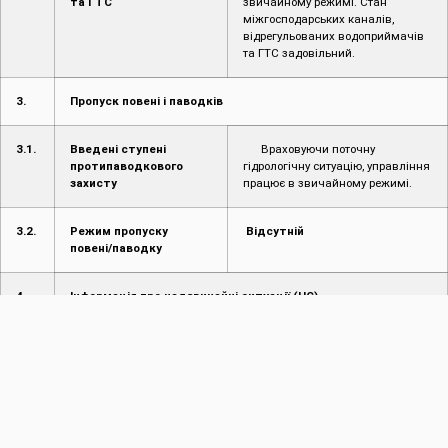
та ГТС
звичайному режимі. Стан
міжгосподарських каналів,
відрегульованих водоприймачів
та ГТС задовільний.
3.
Пропуск повені і паводків
3.1.
Введені ступені
Враховуючи поточну
протипаводкового
гідрологічну ситуацію, управління
захисту
працює в звичайному режимі.
3.2.
Режим пропуску
Відсутній
повені/паводку
4.
Інформація про надзвичайні ситуації (НС)
4.1.
Інформація про
Не надходило
надзвичайні ситуації
(НС) на
водогосподарських
об’єктах