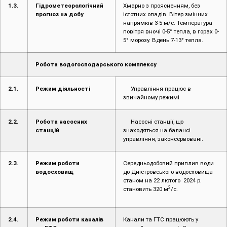
1.3.
Гідрометеорологічний
Хмарно з проясненням, без
прогноз на добу
істотних опадів. Вітер змінних
напрямків 3-5 м/с. Температура
повітря вночі 0-5° тепла, в горах 0-
5° морозу. Вдень 7-13° тепла.
Робота водогосподарського комплексу
2.1.
Режим діяльності
Управління працює в
звичайному режимі
2.2.
Робота насосних
Насосні станції, що
станцій
знаходяться на балансі
управління, законсервовані.
2.3.
Режим роботи
Середньодобовий приплив води
водосховищ
до Дністровського водосховища
станом на 22 лютого 2024 р.
3
становить 320 м
/с.
2.4.
Режим роботи каналів
Канали та ГТС працюють у