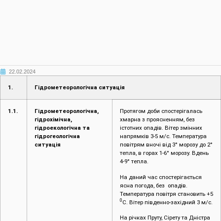
22.02.2024
1.
Гідрометеорологічна ситуація
1.1.
Гідрометеорологічна,
Протягом доби спостерігалась
гідрохімічна,
хмарна з проясненням, без
гідроекологічна та
істотних опадів. Вітер змінних
гідрогеологічна
напрямків 3-5 м/с. Температура
ситуація
повітрям вночі від 3° морозу до 2°
тепла, в горах 1-6° морозу. Вдень
4-9° тепла.
На даний час спостерігається
ясна погода, без опадів.
Температура повітря становить +5
0
С. Вітер південно-західний 3 м/с.
На річках Пруту, Сірету та Дністра