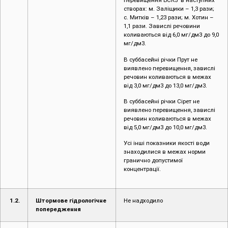
перевищення БСК5 в наступних
створах: м. Заліщики – 1,3 рази;
с. Митків ­­– 1,23 рази; м. Хотин ­–
1,1 рази. Завислі речовини
коливаються від 6,0 мг/дм3 до 9,0
мг/дм3.
В суббасейні річки Прут не
виявлено перевищення, завислі
речовин коливаються в межах
від 3,0 мг/дм3 до 13,0 мг/дм3.
В суббасейні річки Сірет не
виявлено перевищення, завислі
речовин коливаються в межах
від 5,0 мг/дм3 до 10,0 мг/дм3.
Усі інші показники якості води
знаходилися в межах норми
гранично допустимої
концентрації.
1.2.
Штормове гідрологічне
Не надходило
попередження