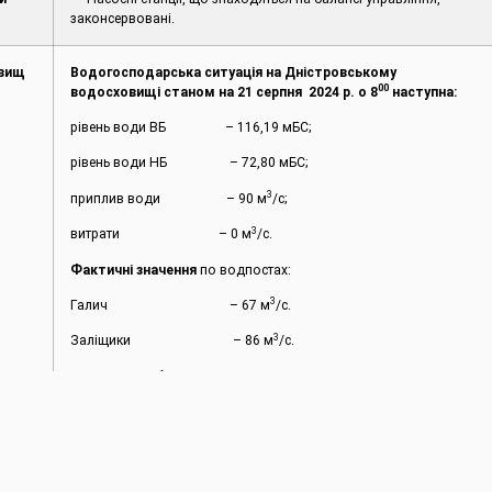
законсервовані.
овищ
Водогосподарська ситуація на Дністровському
00
водосховищі станом на 21 серпня 2024 р. о 8
наступна:
рівень води ВБ – 116,19 мБС;
рівень води НБ – 72,80 мБС;
3
приплив води – 90 м
/с;
3
витрати – 0 м
/с.
Фактичні значення
по водпостах:
3
Галич – 67 м
/с.
3
Заліщики – 86 м
/с.
Середньодобові значення за 20 серпня;
рівень води ВБ – 116,22 мБС;
рівень води НБ – 71,95 мБС;
3
приплив води – 101 м
/с;