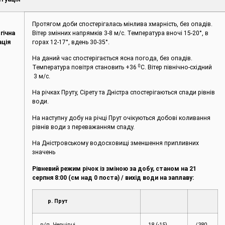
Протягом доби спостерігалась мінлива хмарність, без опадів.
гічна
Вітер змінних напрямків 3-8 м/с. Температура вночі 15-20°, в
ація
горах 12-17°, вдень 30-35°.
На даний час спостерігається ясна погода, без опадів.
0
Температура повітря становить +36
С. Вітер північно-східний
3 м/с.
На річках Пруту, Сірету та Дністра спостерігаються спади рівнів
води.
На наступну добу на річці Прут очікуються добові коливання
рівнів води з переважанням спаду.
На Дністровському водосховищі зменшення припливних
значень
Рівневий режим річок із зміною за добу, станом на 21
серпня 8:00 (см над 0 поста) / вихід води на заплаву:
р. Прут
в/п Чернівці
18 (-15)
/380