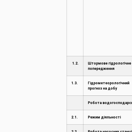
1
.2.
Штормове гідрологічне
попередження
1.3.
Гідрометеорологічний
прогноз на добу
Робота водогосподарс
2.1.
Режим діяльності
2.2.
Робота насосних станці