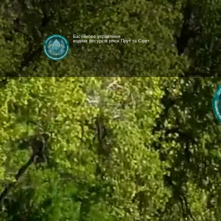
Басейнове управління
водних ресурсів річок Прут та Сірет
[newyear_garland]