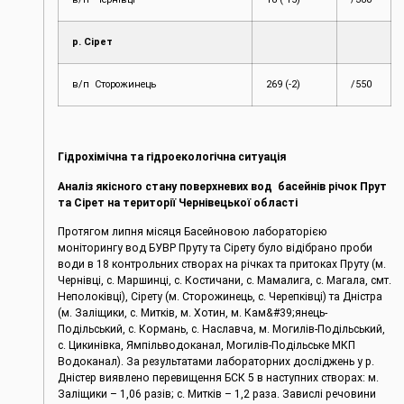
р. Сірет
в/п Сторожинець
269 (-2)
/550
Гідрохімічна та гідроекологічна ситуація
Аналіз якісного стану поверхневих вод басейнів річок Прут
та Сірет на території Чернівецької області
Протягом липня місяця Басейновою лабораторією
моніторингу вод БУВР Пруту та Сірету було відібрано проби
води в 18 контрольних створах на річках та притоках Пруту (м.
Чернівці, c. Маршинці, с. Костичани, с. Мамалига, с. Магала, смт.
Неполоківці), Сірету (м. Сторожинець, с. Черепківці) та Дністра
(м. Заліщики, с. Митків, м. Хотин, м. Кам&#39;янець-
Подільський, с. Кормань, с. Наславча, м. Могилів-Подільський,
с. Цикинівка, Ямпільводоканал, Могилів-Подільське МКП
Водоканал). За результатами лабораторних досліджень у р.
Дністер виявлено перевищення БСК 5 в наступних створах: м.
Заліщики – 1,06 разів; с. Митків – 1,2 раза. Завислі речовини