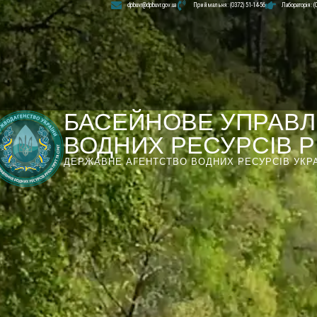
dpbuvr@dpbuvr.gov.ua
Приймальня: (0372) 51-14-56
Лабораторія: (
БАСЕЙНОВЕ УПРАВЛ
ВОДНИХ РЕСУРСІВ РІ
ДЕРЖАВНЕ АГЕНТСТВО ВОДНИХ РЕСУРСІВ УКР