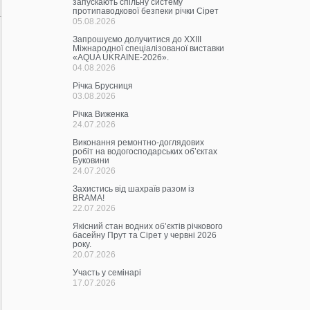
запускають спільну систему
протипаводкової безпеки річки Сірет
05.08.2026
Запрошуємо долучитися до ХХІІІ
Міжнародної спеціалізованої виставки
«AQUA UKRAINE-2026».
04.08.2026
Річка Брусниця
03.08.2026
Річка Виженка
24.07.2026
Виконання ремонтно-доглядових
робіт на водогосподарських об’єктах
Буковини
24.07.2026
Захистись від шахраїв разом із
BRAMA!
22.07.2026
Якісний стан водних об’єктів річкового
басейну Прут та Сірет у червні 2026
року.
20.07.2026
Участь у семінарі
17.07.2026