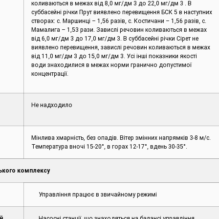
коливаються в межах від 8,0 мг/дм 3 до 22,0 мг/дм 3 . В
суббасейні річки Прут виявлено перевищення БСК 5 в наступних
створах: c. Маршинці – 1,56 разів, с. Костичани – 1,56 разів, с.
Мамалига – 1,53 рази. Завислі речовин коливаються в межах
від 6,0 мг/дм 3 до 17,0 мг/дм 3. В суббасейні річки Сірет не
виявлено перевищення, завислі речовин коливаються в межах
від 11,0 мг/дм 3 до 15,0 мг/дм 3. Усі інші показники якості
води знаходилися в межах норми гранично допустимої
концентрації.
Не надходило
Мінлива хмарність, без опадів. Вітер змінних напрямків 3-8 м/с.
Температура вночі 15-20°, в горах 12-17°, вдень 30-35°.
ького комплексу
Управління працює в звичайному режимі
й
Насосні станції, що знаходяться на балансі управління,