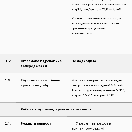
завислих речовини коливаються
від 13,0 мг/дм3 до 21,0 мг/дм3.
Усі інші показники якості води
знаходилися в межах норми
гранично допустимої
концентрації.
1.2.
Штормове гідрологічне
Не надходило
попередження
1.3.
Гідрометеорологічний
Мінлива хмарність. Без опадів.
прогноз на добу
Вітер північно-західний 5-10 м/с.
Температура повітря вночі 6- 11°,
в день 16-21°, в горах 2-10°.
Робота водогосподарського комплексу
2.1.
Режим діяльності
Управління працює в
звичайному режимі