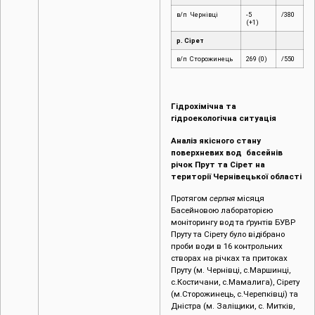
в/п Чернівці
-5
/380
(+1)
р. Сірет
в/п Сторожинець
269 (0)
/550
Гідрохімічна та
гідроекологічна ситуація
Аналіз якісного стану
поверхневих вод басейнів
річок Прут та Сірет на
території Чернівецької області
Протягом
серпня
місяця
Басейновою лабораторією
моніторингу вод та ґрунтів БУВР
Пруту та Сірету було відібрано
проби води в 16 контрольних
створах на річках та притоках
Пруту (м. Чернівці, c.Маршинці,
с.Костичани, с.Мамалига), Сірету
(м.Сторожинець, с.Черепківці) та
Дністра (м. Заліщики, с. Митків,