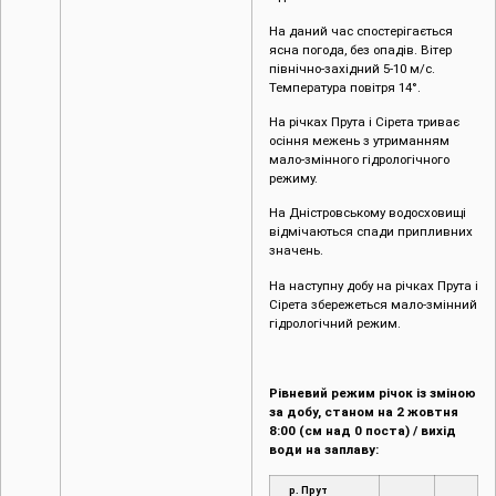
На даний час спостерігається
ясна погода, без опадів. Вітер
північно-західний 5-10 м/с.
Температура повітря 14°.
На річках Прута і Сірета триває
осіння межень з утриманням
мало-змінного гідрологічного
режиму.
На Дністровському водосховищі
відмічаються спади припливних
значень.
На наступну добу на річках Прута і
Сірета збережеться мало-змінний
гідрологічний режим.
Рівневий режим річок із зміною
за добу, станом на 2 жовтня
8:00 (см над 0 поста) / вихід
води на заплаву:
р. Прут