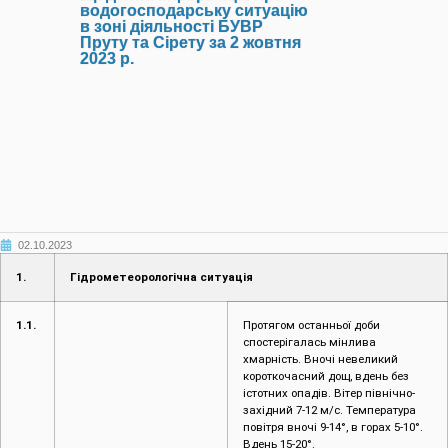
водогосподарську ситуацію
в зоні діяльності БУВР
Пруту та Сірету за 2 жовтня
2023 р.
02.10.2023
1.
Гідрометеорологічна ситуація
1.1.
Протягом останньої доби
спостерігалась мінлива
хмарність. Вночі невеликий
короткочасний дощ, вдень без
істотних опадів. Вітер північно-
західний 7-12 м/с. Температура
повітря вночі 9-14°, в горах 5-10°.
Вдень 15-20°.