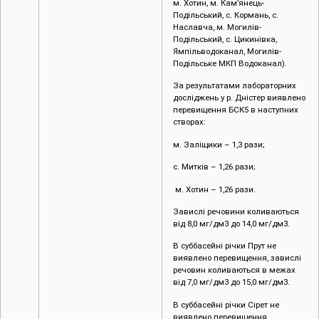
м. Хотин, м. Кам’янець-
Подільський, с. Кормань, с.
Наславча, м. Могилів-
Подільський, с. Цикинівка,
Ямпільводоканал, Могилів-
Подільське МКП Водоканал).
За результатами лабораторних
досліджень у р. Дністер виявлено
перевищення БСК5 в наступних
створах:
м. Заліщики – 1,3 рази;
с. Митків – 1,26 рази;
м. Хотин – 1,26 рази.
Завислі речовини коливаються
від 8,0 мг/дм3 до 14,0 мг/дм3.
В суббасейні річки Прут не
виявлено перевищення, завислі
речовин коливаються в межах
від 7,0 мг/дм3 до 15,0 мг/дм3.
В суббасейні річки Сірет не
виявлено перевищення,