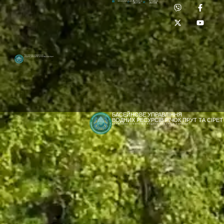
Приймальня:
Лабораторія:
dpbuvr@dpbuvr.gov.ua
(0372) 51-14-56
(0372) 53-92-00
Басейнове управління
водних ресурсів річок Прут та Сірет
БАСЕЙНОВЕ УПРАВЛІННЯ
ВОДНИХ РЕСУРСІВ РІЧОК ПРУТ ТА СІРЕТ
ДЕРЖАВНЕ АГЕНТСТВО ВОДНИХ РЕСУРСІВ УКРАЇНИ
[newyear_garland]