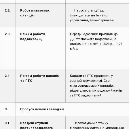
2.2.
Робота насосних
Насосні станції, що
станцій
знаходяться на балансі
управління, законсервовані.
2.3.
Режим роботи
Середньодобовий приплив до
водосховищ
Дністровського водосховища
станом на 1 жовтня 2023 р. – 127
3
м
/с;
2.4.
Режим роботи каналів
Канали та ГТС працюють у
та ГТС
звичайному режимі. Стан
міжгосподарських каналів,
відрегульованих водоприймачів
та ГТС задовільний.
3.
Пропуск повені і паводків
3.1.
Введені ступені
Враховуючи поточну
протипаводкового
гідрологічну ситуацію, управління